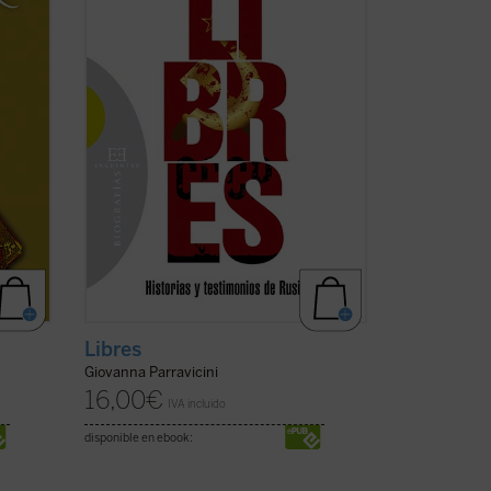
acabó
nombre.
to ...
En el siglo XX Rusia fue objeto de un
trágico experimento de reducción de la
persona ...
(ver ficha)
Libres
Giovanna Parravicini
16,00
€
IVA incluido
disponible en ebook: