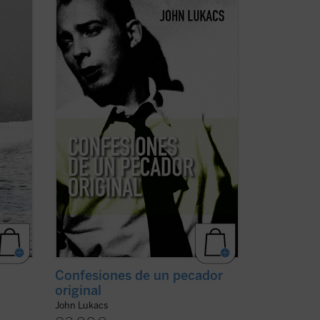
lexei
«autohistoria», John Lukacs, distinguido
 16 de
historiador y escritor, describe la historia
de sus propias convicciones y creencias.
Un viaje que nos lleva desde la Hungría
de los años treinta y la asolada Budapest
de ...
(ver ficha)
Confesiones de un pecador
original
John Lukacs