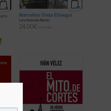
Marcelino Oreja Elósegui
tura
Lara Nebreda Martín
24,00
€
i
IVA incluido
En
El mito de Cortés
se aborda la figura
del conquistador español desde las
eas
visiones que de él se han tenido a lo
llos
largo de los siglos, empezando por las de
ctos
sus contemporáneos y llegando hasta las
 mes
de nuestro presente, al tiempo que se ...
...
(ver
(ver ficha)