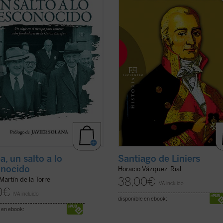
 de algunos de los principales
servicio de la Armada española y 
onistas de la construcción
convirtiéndose en virrey del virreina
a ...
(ver ficha)
(ver ficha)
a, un salto a lo
Santiago de Liniers
onocido
Horacio Vázquez-Rial
38,00
€
 Martín de la Torre
IVA incluido
0
€
IVA incluido
disponible en ebook:
 en ebook: