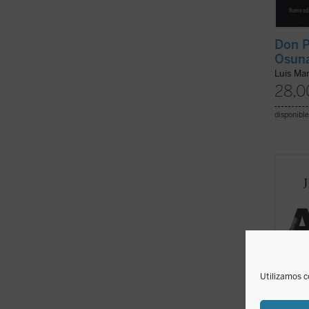
Don P
Osun
Luis Mar
28,0
disponible
El pro
María 
de una
biogra
compue
polític
Alcalá
Utilizamos c