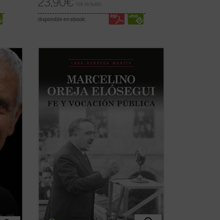
23,90
€
IVA incluido
disponible en ebook:
istoria
«Siempre quise saber más sobre la vida
e los
de mi padre, a quien no conocí, ya que
ario
fue asesinado en Mondragón el 5 de
lo la
octubre de 1934 estando mi madre
én la
embarazada de su primer y único hijo; yo
nací el 13 de febrero de 1935.
Hace años ...
(ver ficha)