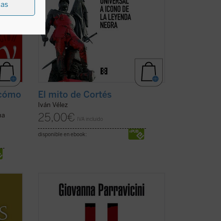
ias
 cómo
El mito de Cortés
Iván Vélez
25,00
€
na
IVA incluido
disponible en ebook:
on
Siempre es posible vivir como hombres,
dita,
hacer una experiencia de libertad y
go de
verdad, gracias a un encuentro que
tró al
colma la vida y la vuelve digna de su