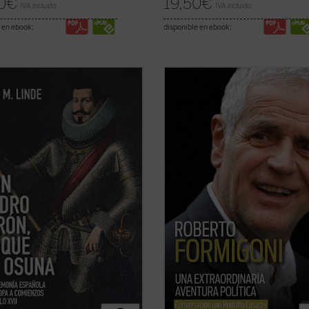
0
€
19,50
€
IVA incluido
IVA incluido
 en ebook:
disponible en ebook:
ande Osuna», como le llamó su
Este libro relata sesenta años de h
y agente, Francisco de Quevedo,
de Italia, vividos y vistos a través d
 personaje legendario aún en vida
ojos de un joven político extraordin
 el tiempo, pasó a ser uno de los
de la región de Lombardía. No es so
estacados «réprobos» de la
historia de un individuo, sino tambi
a Negra. Su biografía, sin las
historia de un pueblo ...
(ver ficha)
as y ...
(ver ficha)