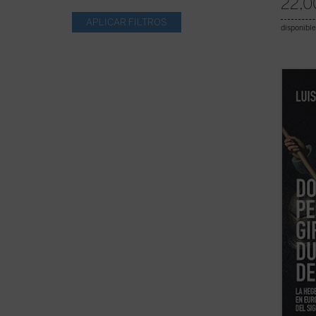
22,0
disponible
El «Gr
amigo 
fue un
y, con
más d
Leyend
fantasí