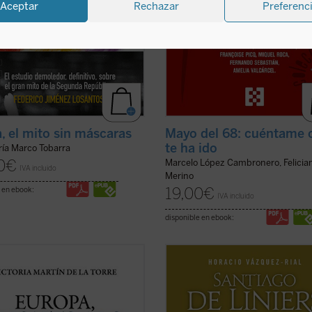
Aceptar
Rechazar
Preferenc
, el mito sin máscaras
Mayo del 68: cuéntame
te ha ido
ría Marco Tobarra
0
€
Marcelo López Cambronero, Felicia
IVA incluido
Merino
19,00
€
 en ebook:
IVA incluido
disponible en ebook:
 con un ágil estilo periodístico,
Horacio Vázquez-Rial nos ofrece, c
elato de no ficción recrea la década
estilo vibrante y documentación iné
que tuvo lugar el nacimiento de las
la biografía más cercana de Santia
dades Europeas (1948-1957), a
Liniers. De origen noble francés, en