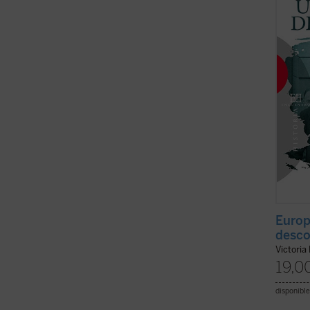
través
protag
europe
Europ
desc
Victoria
19,0
disponible