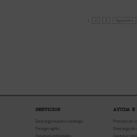
1
2
3
Siguiente »
SERVICIOS
AYUDA E
Descarga nuestro catálogo
Proceso de 
Foreign rights
Descarga de
Servicios editoriales
Gastos y plaz