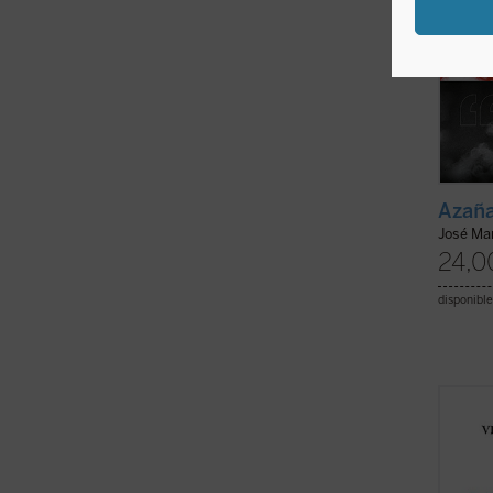
Azaña
José Ma
24,0
disponible
Escrito
este r
en la 
Comuni