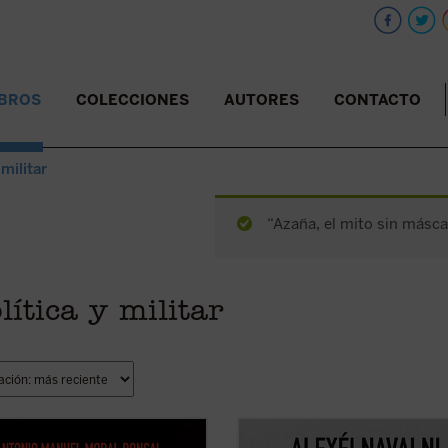
IBROS
COLECCIONES
AUTORES
CONTACTO
 militar
“Azaña, el mito sin másca
lítica y militar
í la gran historia de la única en la
Este libro reúne un conjunto de