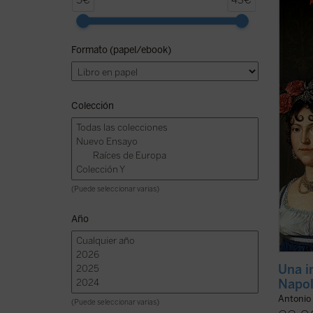
5€
43€
famili
direc
valentí
Formato (papel/ebook)
sin ha
asumió
(ver f
Colección
(Puede seleccionar varias)
Año
Una i
Napo
Antonio
(Puede seleccionar varias)