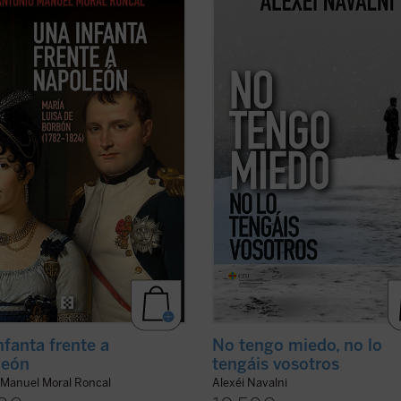
a real que se atrevió a desafiar
reflexiones públicas y privadas de A
tamente a Napoleón (pagando su
Navalni, el político ruso fallecido el
a con el exilio y la prisión), y quien,
febrero de 2024 en las cárceles
ber sido educada para gobernar,
siberianas de Putin....
(ver ficha)
 la regencia de su hijo. Como ...
icha)
nfanta frente a
No tengo miedo, no lo
león
tengáis vosotros
 Manuel Moral Roncal
Alexéi Navalni