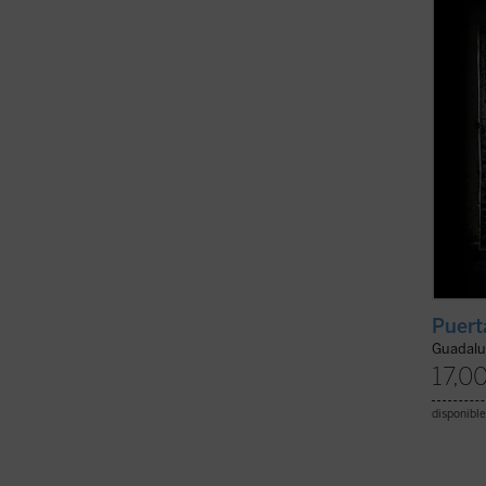
permit
sobre 
de una
Puert
Guadalu
17,0
disponible