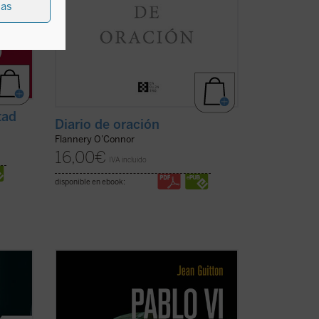
ias
tad
Diario de oración
Flannery O'Connor
16,00
€
IVA incluido
disponible en ebook:
e
El presente libro, publicado
originalmente un año después de la
enes a
muerte de Pablo VI, recoge las notas
estra
tomadas por Jean Guitton a lo largo de