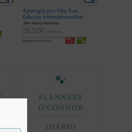
Apologia pro Vita Sua.
Edición conmemorativa
John Henry Newman
26,50
€
IVA incluido
disponible en ebook:
Flannery O'Connor escribió un diario que
nal
contenía una serie de «cartas dirigidas a
Dios». Consciente de que estaba
vital,
haciendo una cosa inaudita, cuando lo
ia y la
terminó era evidente que la escritura del
io
diario había supuesto un cambio en su
vida....
(ver ficha)