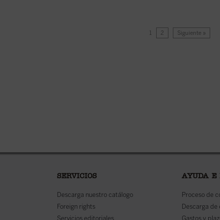
1
2
Siguiente »
SERVICIOS
AYUDA E
Descarga nuestro catálogo
Proceso de 
Foreign rights
Descarga de
Servicios editoriales
Gastos y plaz