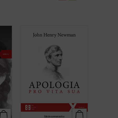
 de Lin
Considerada una obra cumbre de la
literatura autobiográfica universal,
n
supuso para su autor la anhelada
a
oportunidad de defenderse frente a la
incomprensión y el rechazo que había
causado en Inglaterra su conversión al
catolicismo. La presente ...
(ver ficha)