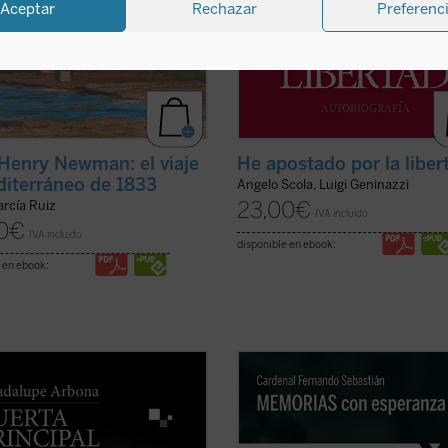
Aceptar
Rechazar
Preferenc
Henry Newman: el viaje
He apostado por la liber
diterráneo de 1833
Angelo Scola, Luigi Geninazzi
23,00
€
arcía Ruiz
IVA incluido
0
€
IVA incluido
disponible en ebook:
 en ebook:
uaderno de notas recoge todo lo
«Los que hemos vivido a lo largo d
 autora observa, siente y piensa a
estos años pasados tenemos la
go de unos intensos meses que,
obligación de ayudar a los más jóv
os por la enfermedad, le
conocer la compleja realidad de nu