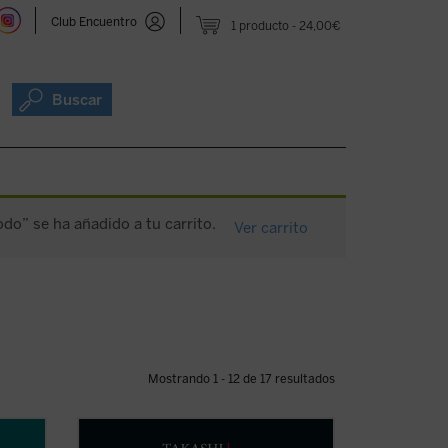
Club Encuentro
1 producto
24,00€
Buscar
do” se ha añadido a tu carrito.
Ver carrito
Mostrando 1 - 12 de 17 resultados
ria'
Lo que no muere nunca
es la