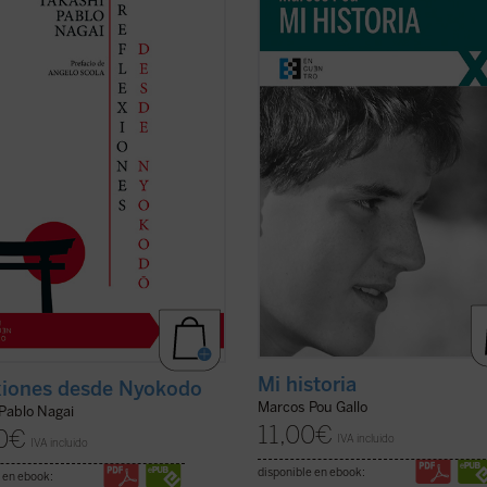
de escritos breves, meditaciones y
puesto que lo único interesante en 
 suyas que conforman una obra
lo único que la salva de ser una his
ísima para seguir, a través de una
aburrida y plana es lo que Cristo h
dad familiar con él, los pasos de
hecho en mi vida. Por lo tanto, es 
i hacia el encuentro final con ...
bien la historia de lo que Cristo ha
icha)
...
(ver ficha)
Mi historia
xiones desde Nyokodo
Marcos Pou Gallo
 Pablo Nagai
11,00
€
0
€
IVA incluido
IVA incluido
disponible en ebook:
 en ebook: