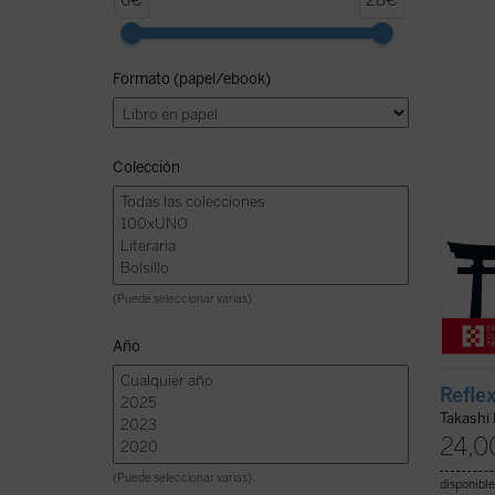
6€
28€
serie 
cartas
valios
Formato (papel/ebook)
intimi
Takash
(ver f
Colección
(Puede seleccionar varias)
Año
Refle
Takashi
24,0
(Puede seleccionar varias)
disponible