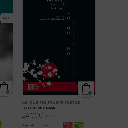
ella,
autobiografía de Takashi Nagai, en la que
toria
el autor recorre su vida, desde la infancia
a
hasta el día de la explosión de la bomba
más
atómica, captando los numerosos
 hecho
acontecimientos que se desarrollan
como la ...
(ver ficha)
Lo que no muere nunca
Takashi Pablo Nagai
24,00
€
IVA incluido
disponible en ebook: