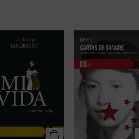
o de su historia personal, Ratzinger
Cartas de sangre
relata la historia
 los problemas de la Iglesia
Zhao, una poeta y periodista china
poránea, dando una visión plena
arrestada por el régimen de Mao e
idez y abriendo su corazón al
1960 y ejecutada en la cúspide de l
. La incorporación de un texto a
Revolución Cultural. Sola entre las
de Giuliano Vigini que reconstruye
víctimas de la dictadura maoísta,
s ...
(ver ficha)
mantuvo una ...
(ver ficha)