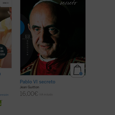
tra
veintisiete años (1950-1977) de
s,
encuentros con Montini, de quien fue
amigo, y quien le confió sus ...
(ver ficha)
a
Pablo VI secreto
Jean Guitton
16,00
€
IVA incluido
mpresión