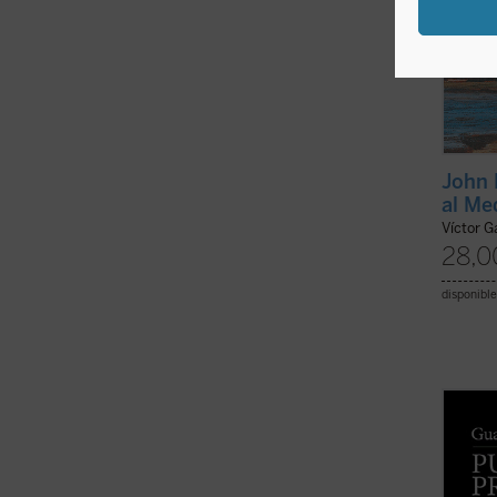
John 
al Me
Víctor G
28,0
disponible
Este c
que su
lo lar
marcad