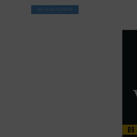
Al hil
repasa
contem
de luc
lector
cargo 
los año