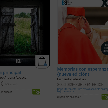
en tener una mirada transparente
historia en toda su verdad. En nues
sus cosas y personas. Es el retrato
sociedad hay demasiadas tensione
 conciencia ...
(ver ficha)
demasiados rechazos, ...
(ver ficha)
Memorias con esperanz
a principal
(nueva edición)
pe Arbona Abascal
Fernando Sebastián
0
€
SÓLO DISPONIBLE EN EBOOK
IVA incluido
Consultar si este libro está disponible en i
bajo demanda
 en ebook:
disponible en ebook: