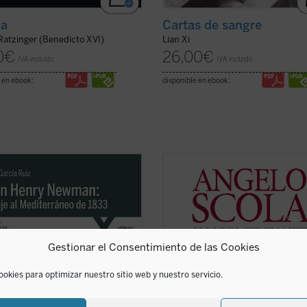
da
Cartas de sangre
Ratzinger (Benedicto XVI)
Lian Xi
0
€
26,00
€
IVA incluido
IVA incluido
 en ebook:
disponible en ebook:
ndo de las cartas que John Henry
En esta amplia conversación con el
 escribió a su familia y amigos
periodista Luigi Geninazzi el carde
mente y durante su viaje por el
Angelo Scola aborda, junto con los
rráneo de 1833, el autor del libro
aspectos centrales de su itinerario 
los orígenes, el desarrollo y las
la trayectoria y situación de la Igles
uencias de la verdadera odisea
sociedad europea en el último med
Gestionar el Consentimiento de las Cookies
 ...
(ver ficha)
siglo. ...
(ver ficha)
ookies para optimizar nuestro sitio web y nuestro servicio.