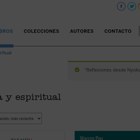
IBROS
COLECCIONES
AUTORES
CONTACTO
ritual
“Reflexiones desde Nyoko
a y espiritual
xiones desde Nyokodō
reúne una
«Es algo extraño hablar de 'mi histo