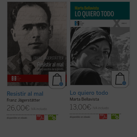
Franz Jägerstätter, campesino austriaco,
La vida de Marta, una larga carrera de
casado, padre de tres niñas y ferviente
apenas veintisiete años, se tornará
católico, fue ejecutado en 1943 por
dramática y lúcida con la reaparición de la
negarse a servir en el ejército nazi. Se
enfermedad que la llevaría a la muerte dos
publican aquí por primera vez en castellano
años después. Marta afrontará esta
todos los escritos de Jägerstätter ...
(ver
circunstancia como ocasión para vivir ...
ficha)
(ver ficha)
Lo quiero todo
Resistir al mal
Marta Bellavista
Franz Jägerstätter
13,00
€
26,00
€
IVA incluido
IVA incluido
disponible en ebook:
disponible en ebook: