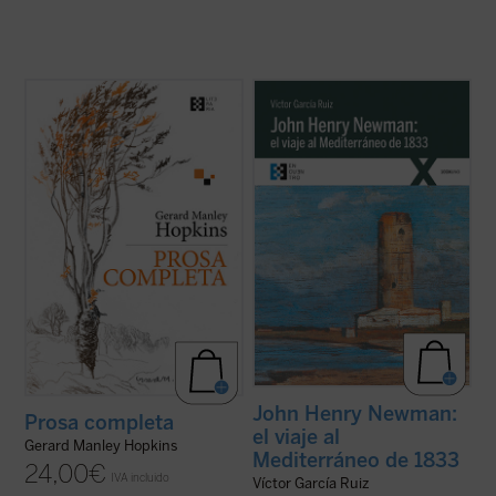
Se publica por primera vez en castellano,
Partiendo de las cartas que John Henry
de la mano del filólogo, escritor y traductor
Newman escribió a su familia y amigos
Gabriel Insausti la obra completa en prosa
previamente y durante su viaje por el
--a excepción de algún texto menor-- del
Mediterráneo de 1833, el autor del libro
poeta inglés Gerard Manley Hopkins
traza los orígenes, el desarrollo y las
(1844-1889). Ejemplo claro del ...
(ver
consecuencias de la verdadera odisea
ficha)
interior ...
(ver ficha)
John Henry Newman:
Prosa completa
el viaje al
Gerard Manley Hopkins
Mediterráneo de 1833
24,00
€
IVA incluido
Víctor García Ruiz