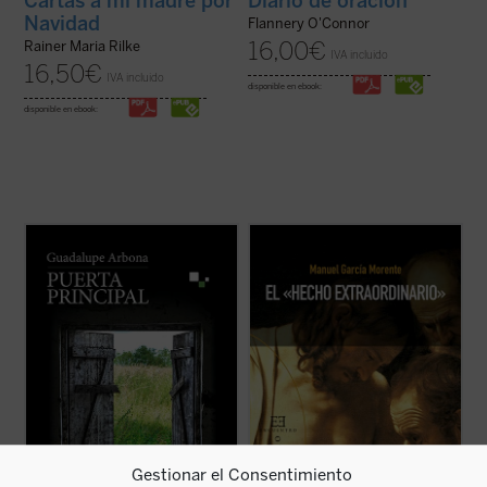
Cartas a mi madre por
Diario de oración
Navidad
Flannery O'Connor
16,00
€
Rainer Maria Rilke
IVA incluido
16,50
€
IVA incluido
disponible en ebook:
disponible en ebook:
Este cuaderno de notas recoge todo lo que
Manuel García Morente, uno de los
su autora observa, siente y piensa a lo
filósofos españoles más importantes del
largo de unos intensos meses que,
siglo XX, relata magistralmente, en una
marcados por la enfermedad, le permiten
carta enviada a su amigo el P. José María
tener una mirada transparente sobre sus
García Lahiguera, «el hecho
cosas y personas. Es el retrato de una
extraordinario» de su conversión, ocurrida
conciencia ...
(ver ficha)
durante su ...
(ver ficha)
Gestionar el Consentimiento