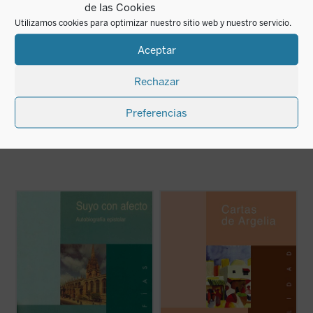
de las Cookies
Utilizamos cookies para optimizar nuestro sitio web y nuestro servicio.
Puerta principal
Aceptar
Guadalupe Arbona Abascal
El hecho
17,00
€
Rechazar
IVA incluido
extraordinario
Manuel García Morente
disponible en ebook:
Preferencias
10,00
€
IVA incluido
El año 2000 celebramos el segundo
En los momentos actuales, en los que las
centenario de la muerte de John Henry
tensiones dentro del islam conducen hacia
Newman, efemérides que ---como todo
el integrismo más violento, Argelia es el
centenario--- invitaba a introducirse en el
paradigma del terrorismo islámico. En
campo de la biografía. Así pues, siguiendo
medio de la guerra civil que a sola el país,
el gusto del propio Newman, quien en una
una comunidad minoritaria vive otra ...
(ver
carta ...
(ver ficha)
ficha)