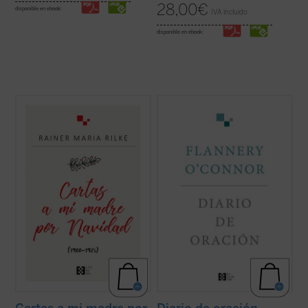
28,00
€
disponible en ebook:
IVA incluido
disponible en ebook:
R. M. Rilke mantuvo una peculiar
Flannery O'Connor escribió un diario que
correspondencia navideña con su madre
contenía una serie de «cartas dirigidas a
desde 1900 hasta 1925. Estas cartas están
Dios». Consciente de que estaba haciendo
escritas con gran delicadeza lingüística y
una cosa inaudita, cuando lo terminó era
contienen algunos rasgos conmovedores,
evidente que la escritura del diario había
como el que la correspondencia nunca se ...
supuesto un cambio en su vida....
(ver ficha)
(ver ficha)