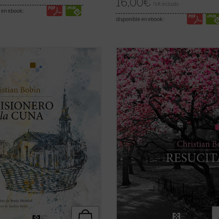
16,00
€
IVA incluido
 en ebook:
disponible en ebook:
a obra íntima y bellamente
En
Resucitar
, libro escrito con el
ada, Christian Bobin evoca su
inconfundible estilo fragmentario y
ia transcurrida en Le Creusot, en la
veces aforístico que caracteriza a
a francesa, ciudad de la que
Christian Bobin, todas las páginas
se ha ido. La delicadeza, sabiduría
orbitan en torno a la muerte del p
edad aforísticas a las que
del autor tras una larga enfermed
mbra el autor ...
(ver ficha)
Alzheimer. Una ...
(ver ficha)