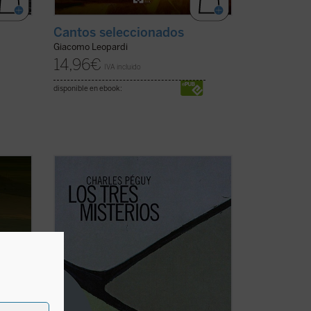
Cantos seleccionados
Giacomo Leopardi
14,96
€
IVA incluido
disponible en ebook:
a junto
Este volumen recoge tres de las
, el
principales obras poéticas del filósofo,
onajes
poeta y ensayista francés Charles Péguy,
d de
dedicadas a las virtudes teologales, que
onzalo
constituyen «un único, arquitectónico y
s ...
sinfónico poema»: El misterio de la
caridad ...
(ver ficha)