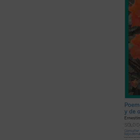
selecc
Champo
silenc
(ver f
Poema
y de 
Ernesti
SÓLO D
Consultar 
bajo dem