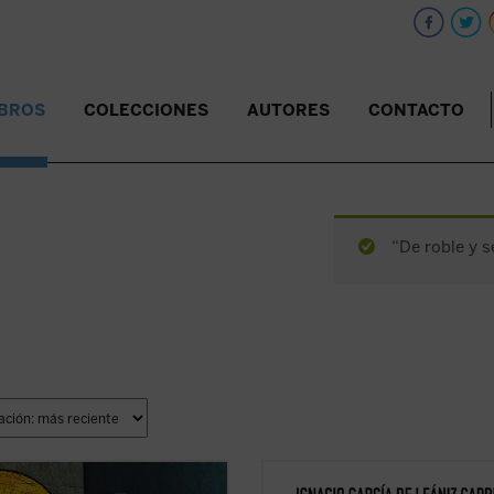
IBROS
COLECCIONES
AUTORES
CONTACTO
“De roble y s
tico del misterio de la segunda
El libro supone una aproximación