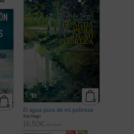
a un rostro que presenta rasgos fuertes
l que
aunque habitados por una secreta
nto de
ternura, nos encontramos con una
enes
sorpresa: hay algo intacto que nos llega
 ...
de sus versos, una energía indómita, un
reto que ...
(ver ficha)
El agua pura de mi pobreza
s
Ada Negri
16,50
€
IVA incluido