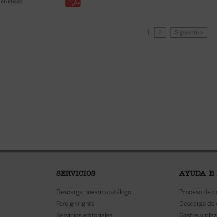
 en ebook:
1
2
Siguiente »
SERVICIOS
AYUDA E
Descarga nuestro catálogo
Proceso de 
Foreign rights
Descarga de
Servicios editoriales
Gastos y plaz