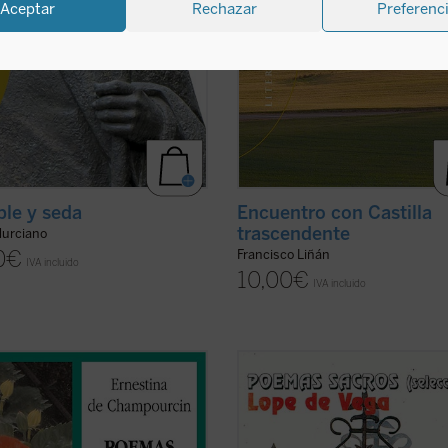
Aceptar
Rechazar
Preferenc
ble y seda
Encuentro con Castilla
trascendente
Murciano
0
€
Francisco Liñán
IVA incluido
10,00
€
IVA incluido
n de Milagros Arizmendi
Las Rimas sacras (1614) consagran
Lope como el gran autor hispánico
 de exilio, de soledad y de oración
sonetos de todos los tiempos y son
 amplia antología donde se
fundacional de la lírica religiosa del