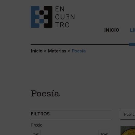
SALTAR AL CONTENIDO.
INICIO
L
Inicio
>
Materias
>
Poesía
Poesía
FILTROS
Precio
El pór