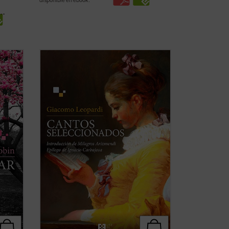
disponible en ebook:
Esta selección de Leopardi propone al
 a
lector, a través de la introducción de la
profesora Milagros Arizmendi y del
ensayo conclusivo del catedrático de
adre
literatura bíblica Ignacio Carbajosa, una
ad de
original mirada sobre la obra del poeta
de ...
(ver ficha)