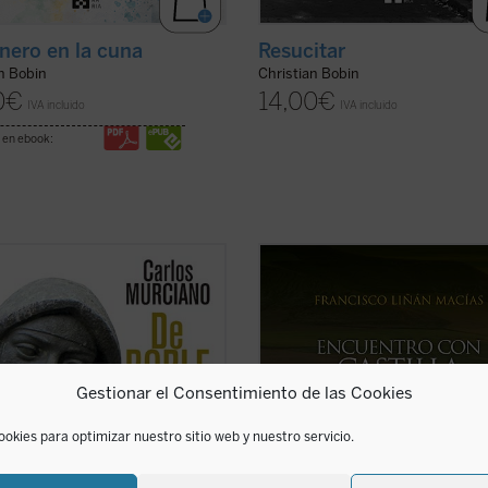
onero en la cuna
Resucitar
n Bobin
Christian Bobin
0
€
14,00
€
IVA incluido
IVA incluido
 en ebook:
e libro, que un prestigioso jurado
Bajo la ficción poética de una colin
guiera en su día, el autor
al Duero en un amanecer prodigioso
diza, con tanto conocimiento
autor sitúa su encuentro con pers
espeto, en la obra de la Santa
representativos de la espiritualida
lana, extrayendo de ella, para sus
Castilla de los siglos XIII al XVII: G
, lo esencial de su vida y su
de Berceo, Jorge Manrique, Fray Lui
Gestionar el Consentimiento de las Cookies
iento místico y ...
(ver ficha)
(ver ficha)
ookies para optimizar nuestro sitio web y nuestro servicio.