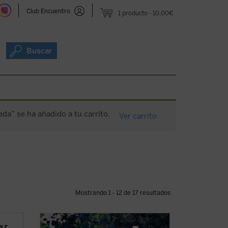
Club Encuentro
1 producto
10,00€
Buscar
eda” se ha añadido a tu carrito.
Ver carrito
Mostrando 1 - 12 de 17 resultados
«Al acercarnos a la poesía de Ada Negri,