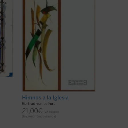
as,
Además de la
Biblia
y la
Imitación de
n
Cristo
, un libro titulado
Tesoro de
Canciones
alimentaba la ...
(ver ficha)
Himnos a la Iglesia
Gertrud von Le Fort
21,00
€
IVA incluido
(Impresión bajo demanda)