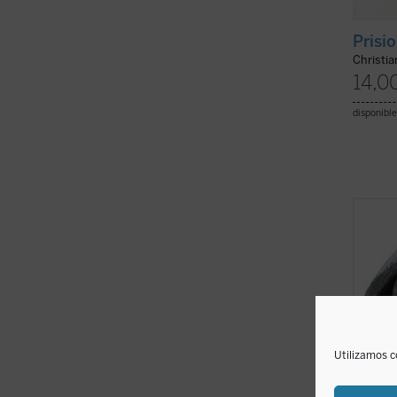
Prisi
Christia
14,0
disponible
En est
distin
profun
como r
castel
versos
pensam
Utilizamos c