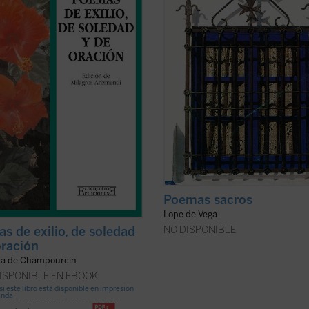
iona la obra de Ernestina de
Barroco. Como en las primeras rim
urcin desde su primer libro,
En
predomina el soneto entre una gra
io
(Madrid, 1926), hasta
Huyeron ...
variedad de formas ...
(ver ficha)
icha)
Poemas sacros
Lope de Vega
NO DISPONIBLE
s de exilio, de soledad
oración
na de Champourcin
ISPONIBLE EN EBOOK
si este libro está disponible en impresión
anda