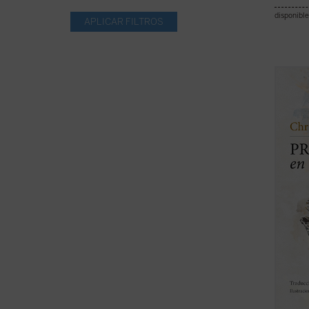
disponible
En est
ilustr
infanc
Borgoñ
nunca 
y brev
acostu