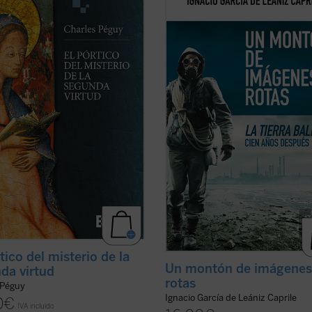
es una de las obras poéticas más
fecunda a
La tierra baldía
de Eliot
as de Charles Péguy, dedicada al
considerándola como poema-candi
io de la virtud teologal de la
alumbra posibles salidas del laberi
nza. Compuesto en uno de los
la modernidad terminal y sus
imág
os más oscuros de la vida del
rotas
. Y constituye para nosotros un
es ...
(ver ficha)
(ver ficha)
tico del misterio de la
Un montón de imágene
da virtud
rotas
 Péguy
Ignacio García de Leániz Caprile
0
€
IVA incluido