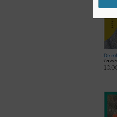
De ro
Carlos 
10,0
Edició
Poemas
es una