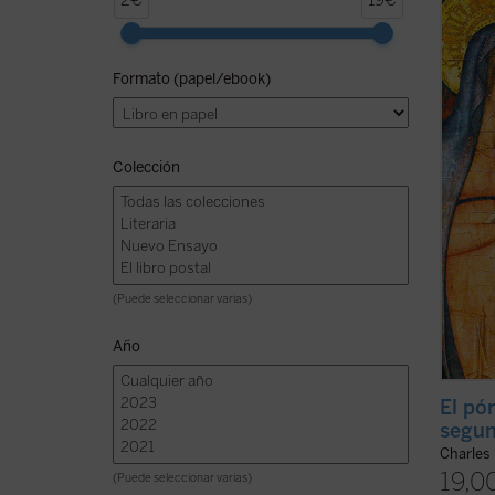
2€
19€
virtud
intens
mister
Formato (papel/ebook)
espera
moment
autor, 
Colección
(Puede seleccionar varias)
Año
El pór
segun
Charles
19,0
(Puede seleccionar varias)