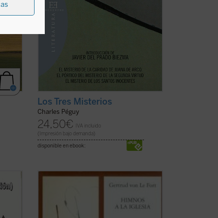
ias
Los Tres Misterios
Charles Péguy
24,50
€
IVA incluido
(Impresión bajo demanda)
disponible en ebook:
 a
Una religiosidad perfumada de poesía
 de
impregnó, desde su primera infancia, el
 texto
espíritu de Gertrud von le Fort.