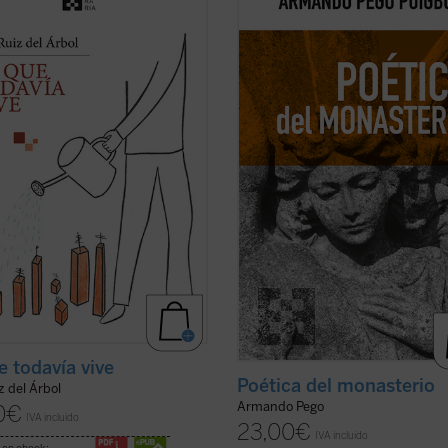
nversación abierta con todos los
alrededor de los espacios fundame
s y obras citadas, en su más
que constituyen el horizonte social
 expresión de
antropológico de las tres figuras: e
isciplinariedad: música, cine,
hogar, la escuela y la celda, reivin
 religión, política, arte, historia. El
una pedagogía humanista fundada 
ha confeccionado ...
(ver ficha)
...
(ver ficha)
e todavía vive
Poética del monasterio
z del Árbol
Armando Pego
0
€
IVA incluido
23,00
€
IVA incluido