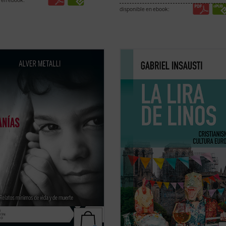
 en ebook:
disponible en ebook:
ibro describe «desde dentro» el
Autores como Conrad, Eliot, Dante
entre la vida y la muerte en las
Dostoievski, Tolkien, y películas co
 miseria de gente humilde en las
Apocalypse Now
y
La soga
, permite
rias de Buenos Aires. Imágenes
autor de este ensayo —construido 
tas, tiernas, de lucha por la
partir de la imagen de Linos— refl
ivencia y de privaciones se
en torno a la teología que se ...
(ver
n en ...
(ver ficha)