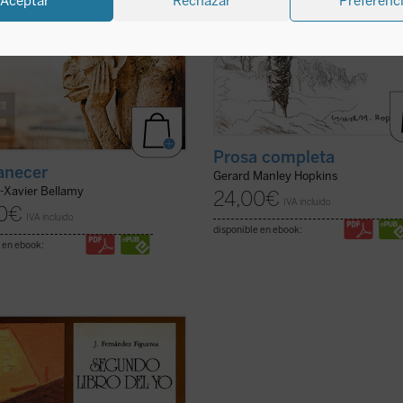
Aceptar
Rechazar
Preferenc
Prosa completa
anecer
Gerard Manley Hopkins
s-Xavier Bellamy
24,00
€
IVA incluido
0
€
IVA incluido
disponible en ebook:
 en ebook:
ernández Figueroa, que no
ece a los ciudadanos y aldeanos
res ---aunque repita a cada rato:
 de pueblo
, y haya publicado con el