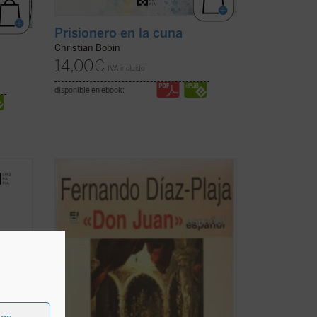
Prisionero en la cuna
Christian Bobin
14,00
€
IVA incluido
disponible en ebook:
llano,
Éste no es «un libro más» sobre el Don
Juan. Es un estudio sobre cómo lo vieron
y juzgaron ---cada uno en su tiempo---
e
sus diferentes «padres», desde el galaico
és
«Galán» hasta la versión que del
.
personaje da otro gallego llamado
Torrente ...
(ver ficha)