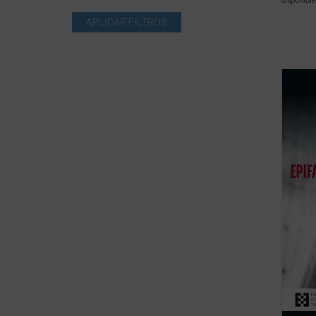
disponible
Este l
duelo 
villas
perife
violen
superv
sucede