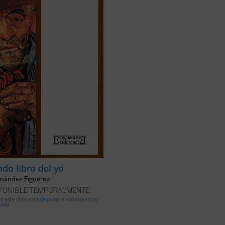
 de
Mi pueblo
un pequeño libro
ble---, es uno de los pocos ...
(ver
do libro del yo
rnández Figueroa
SPONIBLE TEMPORALMENTE
si este libro está disponible en impresión
anda