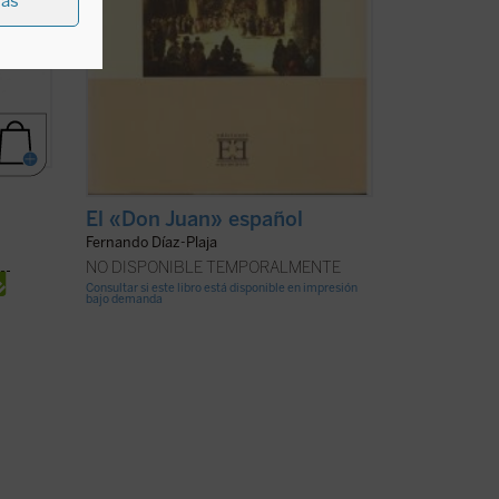
ias
El «Don Juan» español
Fernando Díaz-Plaja
NO DISPONIBLE TEMPORALMENTE
Consultar si este libro está disponible en impresión
bajo demanda