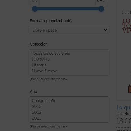
8€
24€
una co
autore
amplia
Formato (papel/ebook)
multid
series,
autor 
Colección
(Puede seleccionar varias)
Año
Lo qu
Luis Rui
18,0
(Puede seleccionar varias)