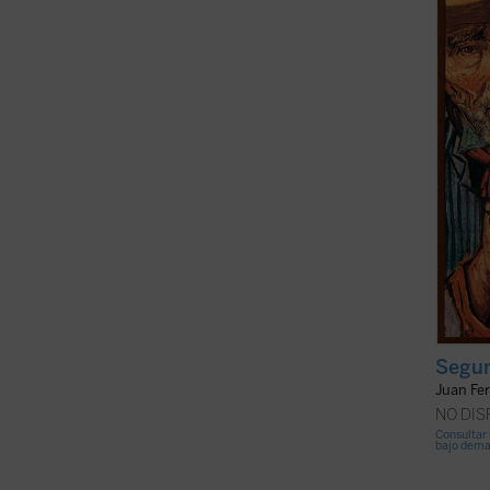
título
admira
ficha)
Segun
Juan Fe
NO DI
Consultar 
bajo dem