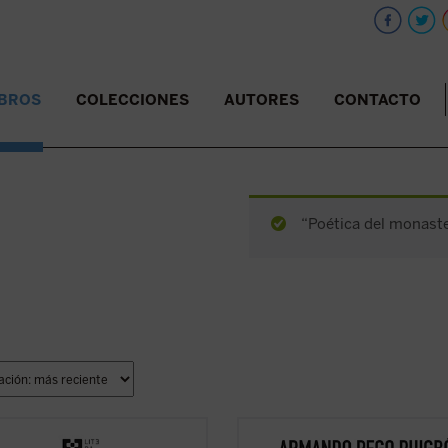
IBROS
COLECCIONES
AUTORES
CONTACTO
“Poética del monaster
ibro se abre frente al lector como
Poética del monasterio
reflexiona