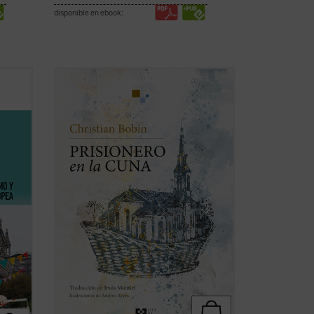
disponible en ebook:
,
En esta obra íntima y bellamente
mo
ilustrada, Christian Bobin evoca su
n al
infancia transcurrida en Le Creusot, en la
a
Borgoña francesa, ciudad de la que
exionar
nunca se ha ido. La delicadeza, sabiduría
 ficha)
y brevedad aforísticas a las que
acostumbra el autor ...
(ver ficha)