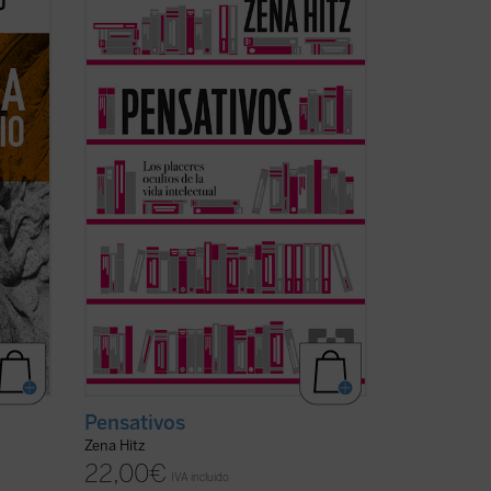
ntales
apasionado y oportuno de que una vida
 y
rica en el ámbito del pensamiento es una
l
vida plena. Una invitación a aprender por
dicando
el mero placer de hacerlo y a renovar
en la
nuestra vida interior para preservar
nuestra ...
(ver ficha)
Pensativos
Zena Hitz
22,00
€
IVA incluido