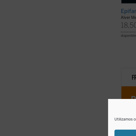
Epifa
Alver Me
18,5
disponible
Bellam
perma
consec
una so
recorr
ha lle
a deten
Utilizamos c