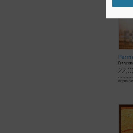
Perm
Françoi
22,0
disponible
Juan F
perten
popula
Yo soy