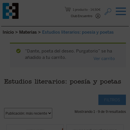
Saltar al contenido.
1 producto
14,50€
Club Encuentro
Inicio
>
Materias
>
Estudios literarios: poesía y poetas
“Dante, poeta del deseo. Purgatorio” se ha
añadido a tu carrito.
Ver carrito
Estudios literarios: poesía y poetas
FILTROS
Mostrando 1 - 9 de 9 resultados
Hasta ahora los apreciables estudios
El libro supone una aproximación fecunda a