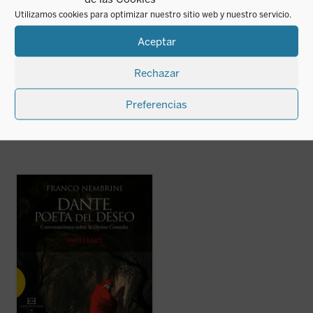
Utilizamos cookies para optimizar nuestro sitio web y nuestro servicio.
Dante, poeta del
Cantos seleccionados
deseo. Purgatorio
Aceptar
Giacomo Leopardi
Franco Nembrini
14,96
€
IVA incluido
14,50
€
Rechazar
IVA incluido
disponible en ebook:
disponible en ebook:
Preferencias
Ausente de los planes de estudios
escolares, la
Divina Comedia
remite en
España a un puñado de referencias
genéricas, tales como el uso del adjetivo
«dantesco» para indicar algo espantoso y
terrible, sin que se conozca realmente sus
...
(ver ficha)