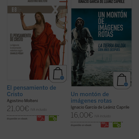
sobre la «teología» de Charles Péguy se
La tierra baldía
de Eliot considerándola
han centrado solamente en algunos
como poema-candil que alumbra posibles
aspectos específicos de la reflexión
salidas del laberinto de la modernidad
cristiana, pero no han indagado sobre
terminal y sus
imágenes rotas
. Y
cómo el escritor supo reconocer el
constituye para nosotros un ...
(ver ficha)
pensamiento de ...
(ver ficha)
El pensamiento de
Cristo
Un montón de
imágenes rotas
Agostino Molteni
21,00
€
Ignacio García de Leániz Caprile
IVA incluido
16,00
€
IVA incluido
disponible en ebook:
disponible en ebook: