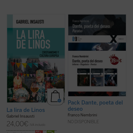
Autores como Conrad, Eliot, Dante,
Este Pack recoge los tres volumenes
Dostoievski, Tolkien, y películas como
(
Infierno
,
Purgatorio
y
Paraíso
) de la
Apocalypse Now
y
La soga
, permiten al
relectura que hace Franco Nembrini del
autor de este ensayo —construido a partir
viaje emprendido por Dante en
La Divina
de la imagen de Linos— reflexionar en
Comedia
, mostrando la relación viva entre
torno a la teología que se ...
(ver ficha)
la experiencia ...
(ver ficha)
Pack Dante, poeta del
deseo
La lira de Linos
Franco Nembrini
Gabriel Insausti
NO DISPONIBLE
24,00
€
IVA incluido