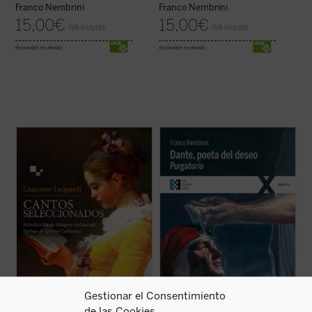
Franco Nembrini
Franco Nembrini
15,00
€
15,00
€
IVA incluido
IVA incluido
disponible en ebook:
disponible en ebook:
Esta selección de Leopardi propone al
Segunda etapa del apasionante recorrido
lector, a través de la introducción de la
por la
Divina Comedia
en el cual Franco
profesora Milagros Arizmendi y del ensayo
Nembrini nos descubre el valor y el interés
conclusivo del catedrático de literatura
de esta obra maestra para el hombre de
bíblica Ignacio Carbajosa, una original
hoy, mostrándonos que estamos ante un
mirada sobre la obra del poeta de ...
(ver
texto vivo que dialoga con el ...
(ver ficha)
ficha)
Gestionar el Consentimiento
de las Cookies