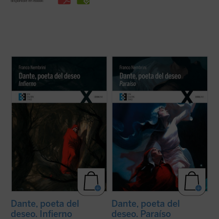
disponible en ebook:
Esta primera entrega de la trilogía de
En esta estación final del viaje de Dante y
Franco Nembrini dobre la
Divina
de la lectura del mismo que nos ofrece
Comedia>/i>, centrada en los cantos de la
Franco Nembrini, se nos presenta presenta
parte del
Infierno
, permite descubrir al
el Paraíso como el canto de la plenitud final,
lector que Dante no es un autor reservado
del cumplimiento del deseo, de la vida
a unos pocos elegidos, sino ...
(ver ficha)
verdadera. Una vida que, en los ...
(ver
ficha)
Dante, poeta del
Dante, poeta del
deseo. Infierno
deseo. Paraíso