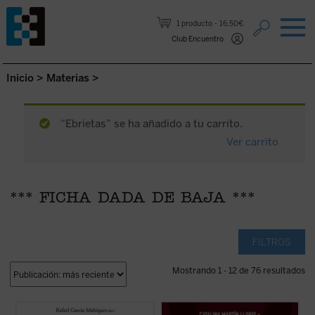
Saltar al contenido.
1 producto
16,50€
Club Encuentro
Inicio
>
Materias
>
“Ebrietas” se ha añadido a tu carrito.
Ver carrito
*** FICHA DADA DE BAJA ***
FILTROS
Mostrando 1 - 12 de 76 resultados
En el presente volumen, se estudian
Desde los testimonios de los peregrinos a