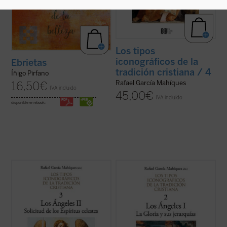
Los tipos
iconográficos de la
Ebrietas
tradición cristiana / 4
Íñigo Pirfano
Rafael García Mahíques
16,50
€
IVA incluido
45,00
€
IVA incluido
disponible en ebook:
Este tercer volumen de la colección «Los
Este segundo volumen del proyecto «Los
tipos iconográficos de la tradición
tipos iconográficos de la tradición
cristiana» es el segundo de la misma
cristiana» está dedicado a la
dedicado a la representación iconográfica
representación iconográfica de los
de los ángeles. En esta ocasión el contenido
ángeles, abordando concretamente el
se centra en la actividad angélica, es ...
(ver
concepto de la angelología cristiana y su
ficha)
formación, la ...
(ver ficha)