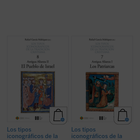
Este octavo volumen de la colección «Los
Este séptimo volumen de la colección «Los
tipos iconográficos de la tradición
tipos iconográficos de la tradición
cristiana» es el segundo de los seis de la
cristiana» es el primero de los seis de la
mencionada colección que estará dedicado
mencionada colección que estará dedicado
al Antiguo Testamento en el arte cristiano.
al Antiguo Testamento en el arte cristiano.
Conforma el conjunto de tipos ...
(ver ficha)
Este primer volumen, dedicado ...
(ver
ficha)
Los tipos
Los tipos
iconográficos de la
iconográficos de la