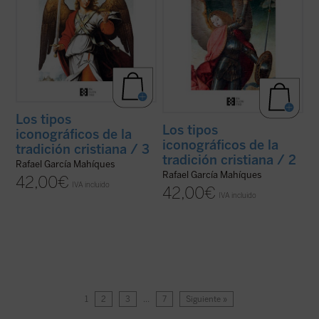
Los tipos
Los tipos
iconográficos de la
iconográficos de la
tradición cristiana / 3
tradición cristiana / 2
Rafael García Mahíques
Rafael García Mahíques
42,00
€
IVA incluido
42,00
€
IVA incluido
1
2
3
…
7
Siguiente »