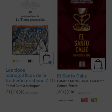
aquellos tipos iconográficos derivados del
Tierra Santa hasta los depósitos reales,
El
Levítico, los Números, el Deuteronomio y
Santo Cáliz. Una historia real
recorre más
Josué. El conjunto de estos cuatro libros
de dos mil años de historia, fe y poder a
conforma una unidad, cuyo sentido es la
través del objeto sagrado más buscado del
historia del pueblo de Israel de camino ...
cristianismo. Esta ...
(ver ficha)
(ver ficha)
Los tipos
iconográficos de la
El Santo Cáliz
tradición cristiana / 10
Catalina Martín Lloris, Guillermo
Rafael García Mahíques
Gómez-Ferrer
48,00
€
20,00
€
IVA incluido
IVA incluido
disponible en ebook: