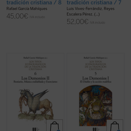
tradición cristiana / 8
tradición cristiana / 7
Rafael García Mahíques
Luis Vives-Ferrándiz, Reyes
Escalera Pérez, (...)
45,00
€
IVA incluido
52,00
€
IVA incluido
Este volumen se centra específicamente
Este volumen introduce al lector en la
en tres aspectos particulares de la
demonología cristiana y en las
iconografía diabólica: la representación de
características de la representación de lo
los demonios con aspecto animal (el
demoníaco en la visualidad de Occidente,
bestiario del Diablo), en cuanto artífices de
en el análisis de la visualidad de la caída de
la música endiablada (opuesta a la ...
(ver
los ángeles rebeldes, de sus ...
(ver ficha)
ficha)