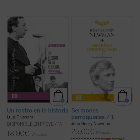
En estas conferencias, la voz profética de
Desde su ordenación como pastor
Luigi Giussani es capaz de señalar, incluso
anglicano hasta su muerte como cardenal
en ese momento histórico convulso entre
católico, la figura de Newman no deja de
1969 y 1970, un camino de esperanza y
sorprender por la coherencia de su
verdad para el hombre contemporáneo.
Un
trayectoria. En estos
Sermones
rostro en la historia
es un ...
(ver ficha)
parroquiales
, un clásico de la espiritualidad
cristiana que ...
(ver ficha)
Un rostro en la historia
Sermones
parroquiales / 1
Luigi Giussani
John Henry Newman
DISPONIBLE EN PREVENTA
25,00
€
18,00
€
IVA incluido
IVA incluido