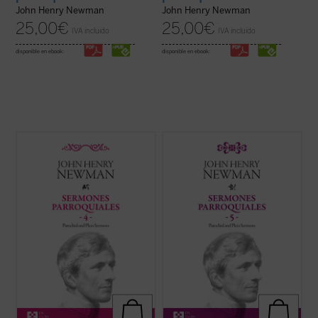
John Henry Newman
John Henry Newman
25,00
€
25,00
€
IVA incluido
IVA incluido
disponible en ebook:
disponible en ebook:
Entre 1835 y 1838, periodo al que
Los veinticuatro sermones de este quinto
pertenecen los sermones que
volumen de los
Sermones parroquiales
encontramos en este cuarto volumen de la
fueron predicados en su mayoría en los
serie de los Sermones Parroquiales,
años 1838-1840. Este periodo coincide
Newman se halla en plena evolución desde
plenamente con las primeras experiencias
el anglicanismo hacia el catolicismo. Su
que acabaron conduciendo a Newman a la
batalla contra el ...
(ver ficha)
...
(ver ficha)