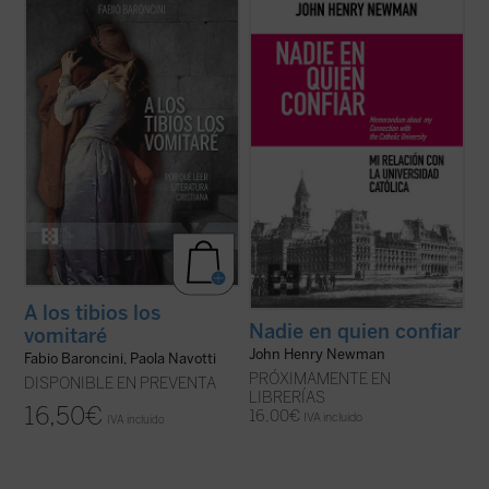
En el surco trazado por el mismo Giussani
Este libro recupera el memorando
en el volumen
Mis lecturas
, este libro reúne
definitivo redactado por Newman en 1873
y sintetiza las introducciones a la lectura
para dar su versión de aquel estrepitoso y
con las que Baroncini encendía en los
lamentable fracaso. El autor desgrana sus
chavales una pasión literaria y también
constantes desencuentros con el
comunicaba un método de ...
(ver ficha)
arzobispo Paul Cullen y la jerarquía
católica, ...
(ver ficha)
A los tibios los
Nadie en quien confiar
vomitaré
John Henry Newman
Fabio Baroncini, Paola Navotti
PRÓXIMAMENTE EN
DISPONIBLE EN PREVENTA
LIBRERÍAS
16,50
€
16,00
€
IVA incluido
IVA incluido