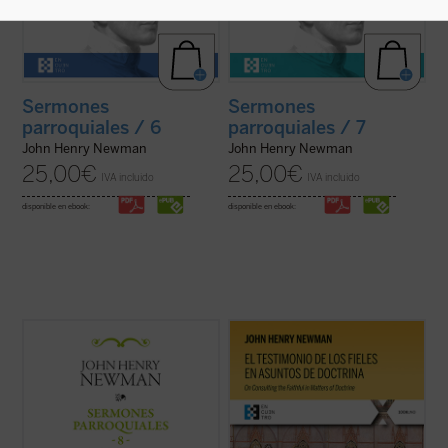
Sermones
Sermones
parroquiales / 6
parroquiales / 7
John Henry Newman
John Henry Newman
25,00
€
25,00
€
IVA incluido
IVA incluido
disponible en ebook:
disponible en ebook:
Al igual que en el tomo anterior, los 18
El testimonio de los fieles en asuntos de
textos reunidos en este último volumen de
doctrina
es uno de los textos más
los
Sermones parroquiales
no formaron
significativos de John Henry Newman en
parte de la primera edición de 1842, previa
su etapa católica. Publicado en 1859 en la
a la conversión de Newman al catolicismo,
revista
The Rambler
, aborda una cuestión
sino que fueron incluidos en la ...
(ver ficha)
decisiva en la vida de la ...
(ver ficha)