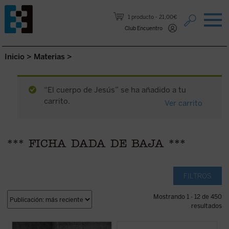
Saltar al contenido.
1 producto
21,00€
Club Encuentro
Inicio
>
Materias
>
“El cuerpo de Jesús” se ha añadido a tu
carrito.
Ver carrito
*** FICHA DADA DE BAJA ***
FILTROS
Mostrando 1 - 12 de 450
resultados