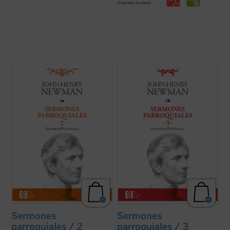
disponible en ebook:
En estos treinta y dos sermones, John
En este tercer volumen de la serie de los
Henry Newman vuelve a poner de
Sermones parroquiales
se incluyen
manifiesto su fuerza, frescura y audacia.
veinticinco sermones predicados en la
Fuerza en la verdad de su mensaje, que es
iglesia de Saint Mary's en Oxford. El genio
el mensaje de Dios; frescura en la palabra,
humano y cristiano de Newman, que ya era
con un lenguaje cercano y familiar que se
una autoridad no exenta de polémica en ...
aleja del ...
(ver ficha)
(ver ficha)
Sermones
Sermones
parroquiales / 2
parroquiales / 3