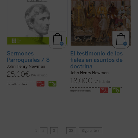
Sermones
El testimonio de los
Parroquiales / 8
fieles en asuntos de
doctrina
John Henry Newman
25,00
€
John Henry Newman
IVA incluido
18,00
€
IVA incluido
disponible en ebook:
disponible en ebook:
1
2
3
…
38
Siguiente »