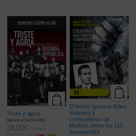
Triste y agria. Intrahistoria de la Segunda
La beatificación de estos 11 mártires, en
República
se centra en ciertos
2026, coincide con el noventa aniversario
mecanismos internos del régimen para
de la explosión sangrienta, en 1936, de la
examinar fragilidades estructurales de sus
persecución del siglo XX en España. La
cimientos políticos y en su fracaso para
postuladora de su Causa de beatificación
lograr la lealtad de grandes sectores de ...
presenta aquí una breve pero ...
(ver ficha)
(ver ficha)
El beato Ignacio Aláez
Vaquero y
Triste y agria
compañeros de
Demetrio Castro Alfín
Madrid, entre los 110
24,00
€
IVA incluido
seminarista