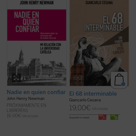
Este libro recupera el memorando
Giancarlo Cesana afirma que vivimos un
definitivo redactado por Newman en 1873
«68 interminable»: a partir de su
para dar su versión de aquel estrepitoso y
experiencia personal, juzga los
lamentable fracaso. El autor desgrana sus
acontecimientos de 1968 y la ruptura con
constantes desencuentros con el
la tradición, considerando también sus
arzobispo Paul Cullen y la jerarquía
consecuencias sociales, políticas y
católica, ...
(ver ficha)
morales, normalmente ...
(ver ficha)
Nadie en quien confiar
El 68 interminable
John Henry Newman
Giancarlo Cesana
PRÓXIMAMENTE EN
19,00
€
IVA incluido
LIBRERÍAS
16,00
€
IVA incluido
disponible en ebook: