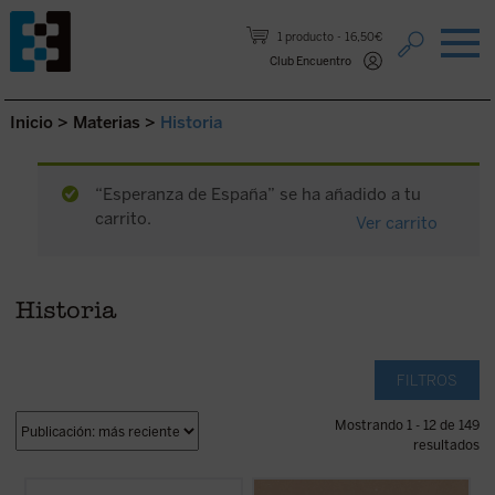
Saltar al contenido.
1 producto
16,50€
Club Encuentro
Inicio
>
Materias
>
Historia
“Esperanza de España” se ha añadido a tu
carrito.
Ver carrito
Historia
FILTROS
Mostrando 1 - 12 de 149
resultados