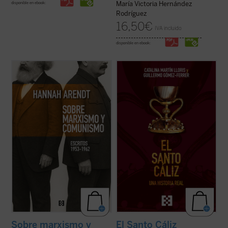
María Victoria Hernández
disponible en ebook:
Rodríguez
16,50
€
IVA incluido
disponible en ebook:
Este libro no solo recupera una faceta
Desde los testimonios de los peregrinos a
menos conocida —pero crucial— de una de
Tierra Santa hasta los depósitos reales,
El
las mentes más incisivas del siglo XX, sino
Santo Cáliz. Una historia real
recorre más
que también ofrece herramientas
de dos mil años de historia, fe y poder a
esenciales para pensar nuestro presente.
través del objeto sagrado más buscado del
Porque, como muestra Arendt, entender ...
cristianismo. Esta ...
(ver ficha)
(ver ficha)
Sobre marxismo y
El Santo Cáliz