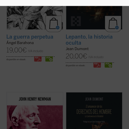
La guerra perpetua
Lepanto, la historia
oculta
Ángel Barahona
19,00
€
Jean Dumont
IVA incluido
20,00
€
IVA incluido
disponible en ebook:
disponible en ebook:
Hábilmente escrito y muy diáfano, el libro
En 1550 comenzó un espectáculo insólito
presenta, acompañado de las notas de los
para el mundo: por primera vez en la
editores, la propuesta de Newman como
historia, un emperador paraliza la
una invitación a la reflexión sobre el ser y
expansión de su imperio para suscitar un
misión de la universidad que no olvide las
debate: ¿es conforme a la justicia la
raíces que la sustentan....
(ver ficha)
civilización y conversión de los indios del
Nuevo ...
(ver ficha)