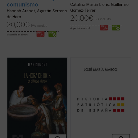
comunismo
Catalina Martín Lloris, Guillermo
Gómez-Ferrer
Hannah Arendt, Agustín Serrano
20,00
€
de Haro
IVA incluido
20,00
€
IVA incluido
disponible en ebook:
disponible en ebook:
Dumont se adentrará en la vida misionera
En un momento de crisis de nuestra
de cuatro hombres excepcionales:
identidad nacional, el profesor y escritor
Jeronimo de Loaisa, santo Toribio, Vasco
José María Marco surge como la voz de la
de Quiroga, y Bernardino de Sahagún. Con
razón para reflexionar apasionadamente
ellos, el lector compartirá la aventura de
acerca de lo que significa ser español. En
quienes tenían sobre sí la tarea y la ...
(ver
esta obra magna, una edición ampliada que
ficha)
...
(ver ficha)