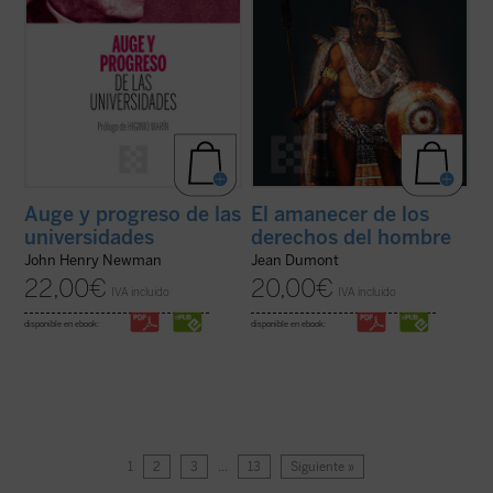
Auge y progreso de las
El amanecer de los
universidades
derechos del hombre
John Henry Newman
Jean Dumont
22,00
€
20,00
€
IVA incluido
IVA incluido
disponible en ebook:
disponible en ebook:
1
2
3
…
13
Siguiente »