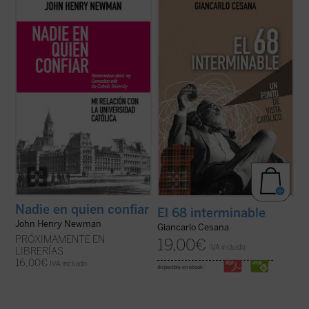
Este libro recupera el memorando
Giancarlo Cesana afirma que vivimos un
definitivo redactado por Newman en 1873
«68 interminable»: a partir de su
para dar su versión de aquel estrepitoso y
experiencia personal, juzga los
lamentable fracaso. El autor desgrana sus
acontecimientos de 1968 y la ruptura con
constantes desencuentros con el
la tradición, considerando también sus
arzobispo Paul Cullen y la jerarquía
consecuencias sociales, políticas y
católica, ...
(ver ficha)
morales, normalmente ...
(ver ficha)
Nadie en quien confiar
El 68 interminable
John Henry Newman
Giancarlo Cesana
PRÓXIMAMENTE EN
19,00
€
IVA incluido
LIBRERÍAS
16,00
€
IVA incluido
disponible en ebook: