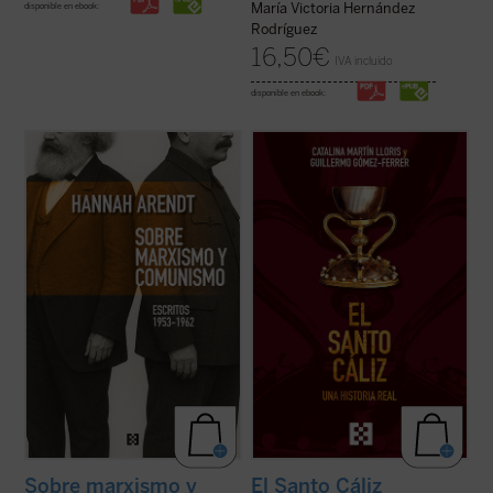
María Victoria Hernández
disponible en ebook:
Rodríguez
16,50
€
IVA incluido
disponible en ebook:
Este libro no solo recupera una faceta
Desde los testimonios de los peregrinos a
menos conocida —pero crucial— de una de
Tierra Santa hasta los depósitos reales,
El
las mentes más incisivas del siglo XX, sino
Santo Cáliz. Una historia real
recorre más
que también ofrece herramientas
de dos mil años de historia, fe y poder a
esenciales para pensar nuestro presente.
través del objeto sagrado más buscado del
Porque, como muestra Arendt, entender ...
cristianismo. Esta ...
(ver ficha)
(ver ficha)
Sobre marxismo y
El Santo Cáliz