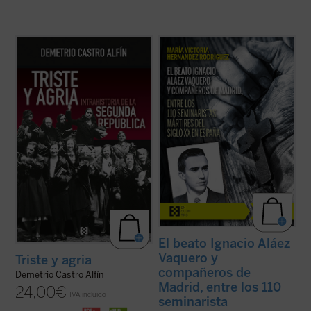
Triste y agria. Intrahistoria de la Segunda
La beatificación de estos 11 mártires, en
República
se centra en ciertos
2026, coincide con el noventa aniversario
mecanismos internos del régimen para
de la explosión sangrienta, en 1936, de la
examinar fragilidades estructurales de sus
persecución del siglo XX en España. La
cimientos políticos y en su fracaso para
postuladora de su Causa de beatificación
lograr la lealtad de grandes sectores de ...
presenta aquí una breve pero ...
(ver ficha)
(ver ficha)
El beato Ignacio Aláez
Vaquero y
Triste y agria
compañeros de
Demetrio Castro Alfín
Madrid, entre los 110
24,00
€
IVA incluido
seminarista