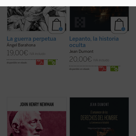
La guerra perpetua
Lepanto, la historia
oculta
Ángel Barahona
19,00
€
Jean Dumont
IVA incluido
20,00
€
IVA incluido
disponible en ebook:
disponible en ebook:
Hábilmente escrito y muy diáfano, el libro
En 1550 comenzó un espectáculo insólito
presenta, acompañado de las notas de los
para el mundo: por primera vez en la
editores, la propuesta de Newman como
historia, un emperador paraliza la
una invitación a la reflexión sobre el ser y
expansión de su imperio para suscitar un
misión de la universidad que no olvide las
debate: ¿es conforme a la justicia la
raíces que la sustentan....
(ver ficha)
civilización y conversión de los indios del
Nuevo ...
(ver ficha)