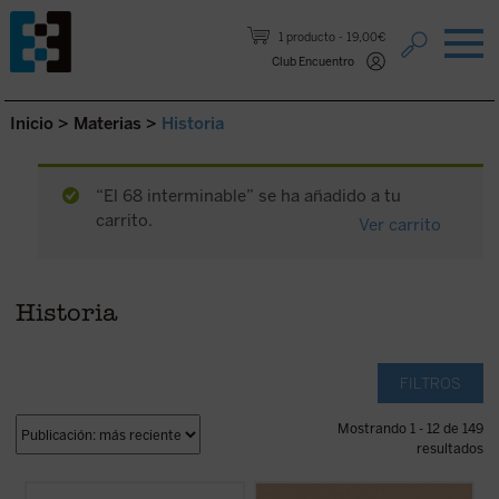
Saltar al contenido.
1 producto
19,00€
Club Encuentro
Inicio
>
Materias
>
Historia
“El 68 interminable” se ha añadido a tu
carrito.
Ver carrito
Historia
FILTROS
Mostrando 1 - 12 de 149
resultados