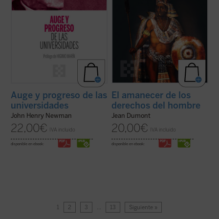
Auge y progreso de las
El amanecer de los
universidades
derechos del hombre
John Henry Newman
Jean Dumont
22,00
€
20,00
€
IVA incluido
IVA incluido
disponible en ebook:
disponible en ebook:
1
2
3
…
13
Siguiente »