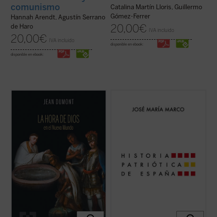
comunismo
Catalina Martín Lloris, Guillermo
Gómez-Ferrer
Hannah Arendt, Agustín Serrano
20,00
€
de Haro
IVA incluido
20,00
€
IVA incluido
disponible en ebook:
disponible en ebook:
Dumont se adentrará en la vida misionera
En un momento de crisis de nuestra
de cuatro hombres excepcionales:
identidad nacional, el profesor y escritor
Jeronimo de Loaisa, santo Toribio, Vasco
José María Marco surge como la voz de la
de Quiroga, y Bernardino de Sahagún. Con
razón para reflexionar apasionadamente
ellos, el lector compartirá la aventura de
acerca de lo que significa ser español. En
quienes tenían sobre sí la tarea y la ...
(ver
esta obra magna, una edición ampliada que
ficha)
...
(ver ficha)