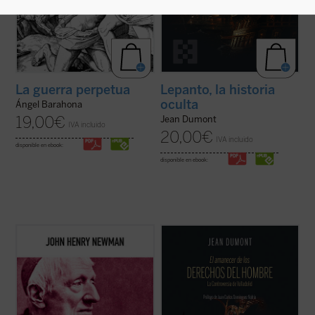
La guerra perpetua
Lepanto, la historia
oculta
Ángel Barahona
19,00
€
Jean Dumont
IVA incluido
20,00
€
IVA incluido
disponible en ebook:
disponible en ebook:
Hábilmente escrito y muy diáfano, el libro
En 1550 comenzó un espectáculo insólito
presenta, acompañado de las notas de los
para el mundo: por primera vez en la
editores, la propuesta de Newman como
historia, un emperador paraliza la
una invitación a la reflexión sobre el ser y
expansión de su imperio para suscitar un
misión de la universidad que no olvide las
debate: ¿es conforme a la justicia la
raíces que la sustentan....
(ver ficha)
civilización y conversión de los indios del
Nuevo ...
(ver ficha)