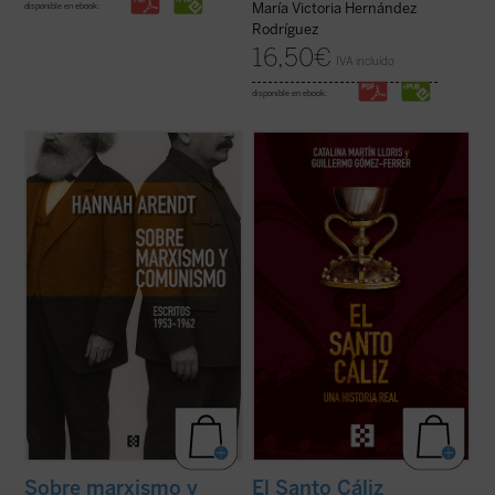
María Victoria Hernández
disponible en ebook:
Rodríguez
16,50
€
IVA incluido
disponible en ebook:
Este libro no solo recupera una faceta
Desde los testimonios de los peregrinos a
menos conocida —pero crucial— de una de
Tierra Santa hasta los depósitos reales,
El
las mentes más incisivas del siglo XX, sino
Santo Cáliz. Una historia real
recorre más
que también ofrece herramientas
de dos mil años de historia, fe y poder a
esenciales para pensar nuestro presente.
través del objeto sagrado más buscado del
Porque, como muestra Arendt, entender ...
cristianismo. Esta ...
(ver ficha)
(ver ficha)
Sobre marxismo y
El Santo Cáliz