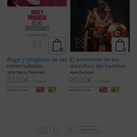
Auge y progreso de las
El amanecer de los
universidades
derechos del hombre
John Henry Newman
Jean Dumont
22,00
€
20,00
€
IVA incluido
IVA incluido
disponible en ebook:
disponible en ebook:
1
2
3
…
13
Siguiente »