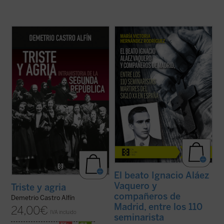
Triste y agria. Intrahistoria de la Segunda
La beatificación de estos 11 mártires, en
República
se centra en ciertos
2026, coincide con el noventa aniversario
mecanismos internos del régimen para
de la explosión sangrienta, en 1936, de la
examinar fragilidades estructurales de sus
persecución del siglo XX en España. La
cimientos políticos y en su fracaso para
postuladora de su Causa de beatificación
lograr la lealtad de grandes sectores de ...
presenta aquí una breve pero ...
(ver ficha)
(ver ficha)
El beato Ignacio Aláez
Vaquero y
Triste y agria
compañeros de
Demetrio Castro Alfín
Madrid, entre los 110
24,00
€
IVA incluido
seminarista