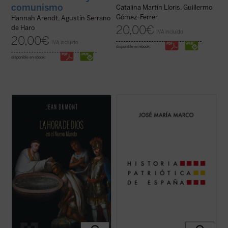
comunismo
Catalina Martín Lloris, Guillermo
Gómez-Ferrer
Hannah Arendt, Agustín Serrano
20,00
€
de Haro
IVA incluido
20,00
€
IVA incluido
disponible en ebook:
disponible en ebook:
Dumont se adentrará en la vida misionera
En un momento de crisis de nuestra
de cuatro hombres excepcionales:
identidad nacional, el profesor y escritor
Jeronimo de Loaisa, santo Toribio, Vasco
José María Marco surge como la voz de la
de Quiroga, y Bernardino de Sahagún. Con
razón para reflexionar apasionadamente
ellos, el lector compartirá la aventura de
acerca de lo que significa ser español. En
quienes tenían sobre sí la tarea y la ...
(ver
esta obra magna, una edición ampliada que
ficha)
...
(ver ficha)