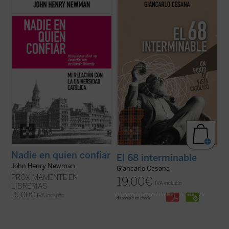
Este libro recupera el memorando
Giancarlo Cesana afirma que vivimos un
definitivo redactado por Newman en 1873
«68 interminable»: a partir de su
para dar su versión de aquel estrepitoso y
experiencia personal, juzga los
lamentable fracaso. El autor desgrana sus
acontecimientos de 1968 y la ruptura con
constantes desencuentros con el
la tradición, considerando también sus
arzobispo Paul Cullen y la jerarquía
consecuencias sociales, políticas y
católica, ...
(ver ficha)
morales, normalmente ...
(ver ficha)
Nadie en quien confiar
El 68 interminable
John Henry Newman
Giancarlo Cesana
PRÓXIMAMENTE EN
19,00
€
IVA incluido
LIBRERÍAS
16,00
€
IVA incluido
disponible en ebook: