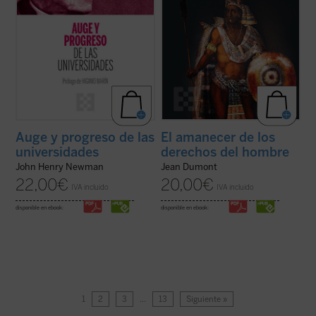
Auge y progreso de las
El amanecer de los
universidades
derechos del hombre
John Henry Newman
Jean Dumont
22,00
€
20,00
€
IVA incluido
IVA incluido
disponible en ebook:
disponible en ebook:
1
2
3
…
13
Siguiente »