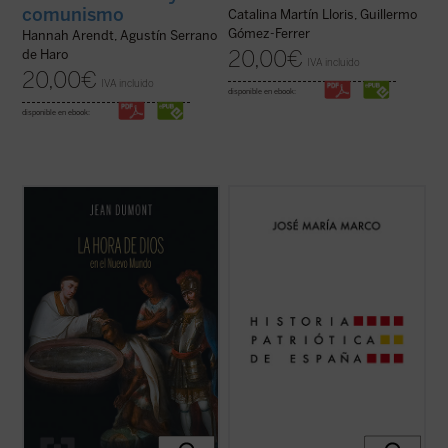
comunismo
Catalina Martín Lloris, Guillermo
Gómez-Ferrer
Hannah Arendt, Agustín Serrano
20,00
€
de Haro
IVA incluido
20,00
€
IVA incluido
disponible en ebook:
disponible en ebook:
Dumont se adentrará en la vida misionera
En un momento de crisis de nuestra
de cuatro hombres excepcionales:
identidad nacional, el profesor y escritor
Jeronimo de Loaisa, santo Toribio, Vasco
José María Marco surge como la voz de la
de Quiroga, y Bernardino de Sahagún. Con
razón para reflexionar apasionadamente
ellos, el lector compartirá la aventura de
acerca de lo que significa ser español. En
quienes tenían sobre sí la tarea y la ...
(ver
esta obra magna, una edición ampliada que
ficha)
...
(ver ficha)