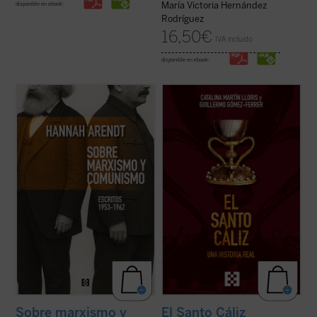
María Victoria Hernández
disponible en ebook:
Rodríguez
16,50
€
IVA incluido
disponible en ebook:
Este libro no solo recupera una faceta
Desde los testimonios de los peregrinos a
menos conocida —pero crucial— de una de
Tierra Santa hasta los depósitos reales,
El
las mentes más incisivas del siglo XX, sino
Santo Cáliz. Una historia real
recorre más
que también ofrece herramientas
de dos mil años de historia, fe y poder a
esenciales para pensar nuestro presente.
través del objeto sagrado más buscado del
Porque, como muestra Arendt, entender ...
cristianismo. Esta ...
(ver ficha)
(ver ficha)
Sobre marxismo y
El Santo Cáliz