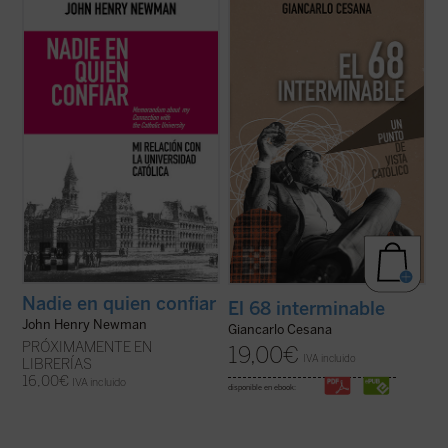
Este libro recupera el memorando
Giancarlo Cesana afirma que vivimos un
definitivo redactado por Newman en 1873
«68 interminable»: a partir de su
para dar su versión de aquel estrepitoso y
experiencia personal, juzga los
lamentable fracaso. El autor desgrana sus
acontecimientos de 1968 y la ruptura con
constantes desencuentros con el
la tradición, considerando también sus
arzobispo Paul Cullen y la jerarquía
consecuencias sociales, políticas y
católica, ...
(ver ficha)
morales, normalmente ...
(ver ficha)
Nadie en quien confiar
El 68 interminable
John Henry Newman
Giancarlo Cesana
PRÓXIMAMENTE EN
19,00
€
IVA incluido
LIBRERÍAS
16,00
€
IVA incluido
disponible en ebook: