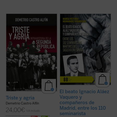
Triste y agria. Intrahistoria de la Segunda
La beatificación de estos 11 mártires, en
República
se centra en ciertos
2026, coincide con el noventa aniversario
mecanismos internos del régimen para
de la explosión sangrienta, en 1936, de la
examinar fragilidades estructurales de sus
persecución del siglo XX en España. La
cimientos políticos y en su fracaso para
postuladora de su Causa de beatificación
lograr la lealtad de grandes sectores de ...
presenta aquí una breve pero ...
(ver ficha)
(ver ficha)
El beato Ignacio Aláez
Vaquero y
Triste y agria
compañeros de
Demetrio Castro Alfín
Madrid, entre los 110
24,00
€
IVA incluido
seminarista