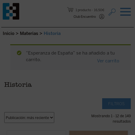
Saltar al contenido.
1 producto
16,50€
Club Encuentro
Inicio
>
Materias
>
Historia
“Esperanza de España” se ha añadido a tu
carrito.
Ver carrito
Historia
FILTROS
Mostrando 1 - 12 de 149
resultados