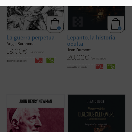
La guerra perpetua
Lepanto, la historia
oculta
Ángel Barahona
19,00
€
Jean Dumont
IVA incluido
20,00
€
IVA incluido
disponible en ebook:
disponible en ebook:
Hábilmente escrito y muy diáfano, el libro
En 1550 comenzó un espectáculo insólito
presenta, acompañado de las notas de los
para el mundo: por primera vez en la
editores, la propuesta de Newman como
historia, un emperador paraliza la
una invitación a la reflexión sobre el ser y
expansión de su imperio para suscitar un
misión de la universidad que no olvide las
debate: ¿es conforme a la justicia la
raíces que la sustentan....
(ver ficha)
civilización y conversión de los indios del
Nuevo ...
(ver ficha)