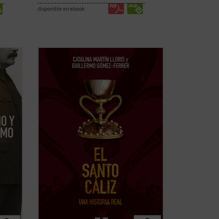
disponible en ebook:
eta
Desde los testimonios de los peregrinos
e una
a Tierra Santa hasta los depósitos
lo XX,
reales,
El Santo Cáliz. Una historia real
ntas
recorre más de dos mil años de historia,
fe y poder a través del objeto sagrado
rendt,
más buscado del cristianismo. Esta ...
(ver
ficha)