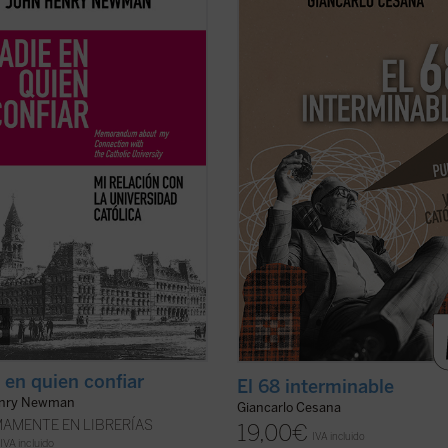
tivo redactado por Newman en
«68 interminable»: a partir de su
ara dar su versión de aquel
experiencia personal, juzga los
itoso y lamentable fracaso. El
acontecimientos de 1968 y la ruptu
desgrana sus constantes
la tradición, considerando también
uentros con el arzobispo Paul
consecuencias sociales, políticas y
y la jerarquía católica, ...
(ver ficha)
morales, normalmente ...
(ver ficha
 en quien confiar
El 68 interminable
enry Newman
Giancarlo Cesana
AMENTE EN LIBRERÍAS
19,00
€
IVA incluido
IVA incluido