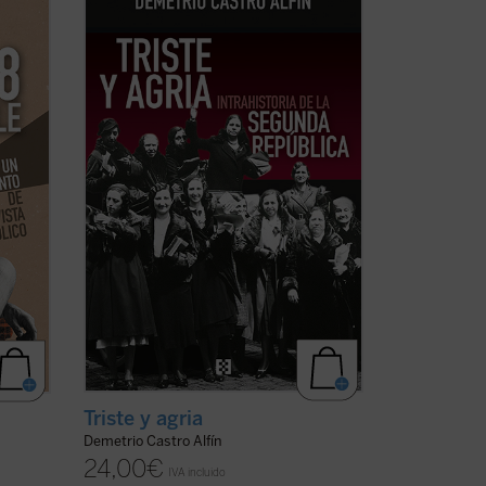
República
se centra en ciertos
mecanismos internos del régimen para
ra con
examinar fragilidades estructurales de
 sus
sus cimientos políticos y en su fracaso
para lograr la lealtad de grandes
)
sectores de ...
(ver ficha)
Triste y agria
Demetrio Castro Alfín
24,00
€
IVA incluido