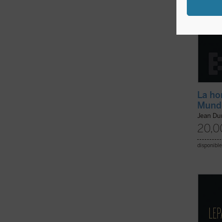
La ho
Mund
Jean D
20,0
disponible
El 7 d
victor
cristi
expan