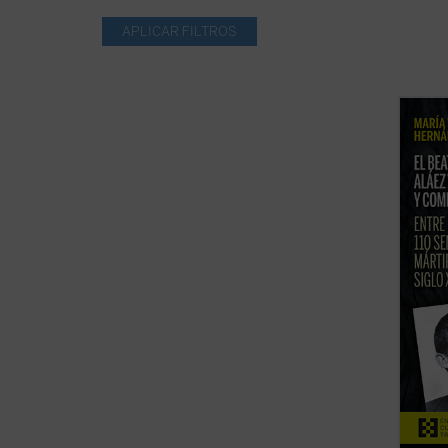
La bea
2026, 
de la 
persec
postul
presen
ficha)