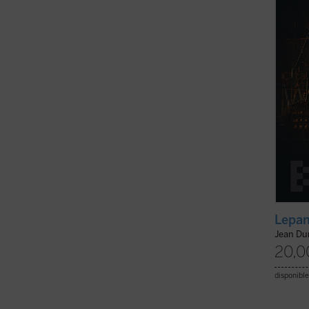
las pu
Pero m
Dumont
Lepant
Jean D
20,0
disponible