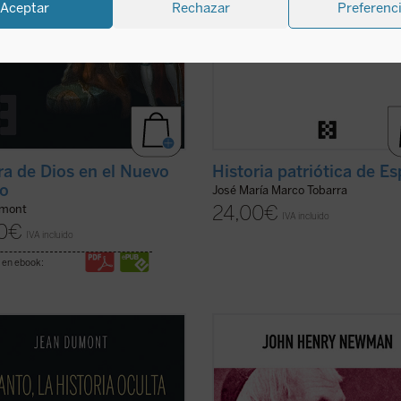
Aceptar
Rechazar
Preferenc
ra de Dios en el Nuevo
Historia patriótica de E
o
José María Marco Tobarra
24,00
€
umont
IVA incluido
0
€
IVA incluido
 en ebook:
e octubre de 1571 fue la fecha de la
Hábilmente escrito y muy diáfano, 
ia de Lepanto, cuando la Europa
libro presenta, acompañado de las
ana impuso un freno decisivo al
de los editores, la propuesta de 
sionismo islámico que amenazaba
como una invitación a la reflexión 