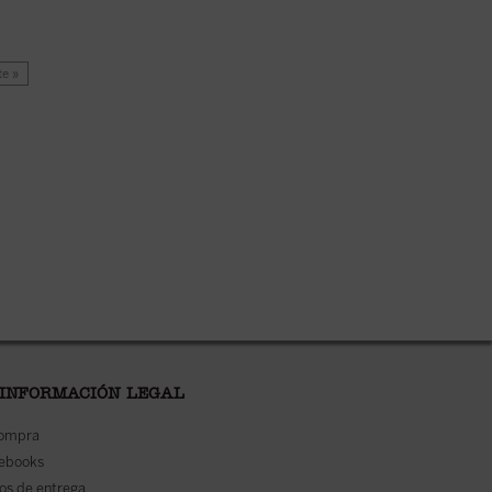
te »
 INFORMACIÓN LEGAL
compra
 ebooks
os de entrega