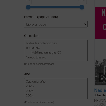
1€
39€
defini
1873 p
estrep
Formato (papel/ebook)
autor 
desenc
Cullen 
Colección
(Puede seleccionar varias)
Año
Nadie
John H
PRÓXIM
(Puede seleccionar varias)
16,00
€