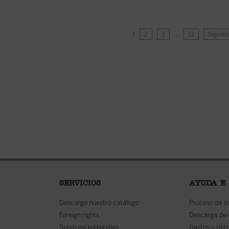
1
2
3
…
13
Siguien
SERVICIOS
AYUDA E
Descarga nuestro catálogo
Proceso de 
Foreign rights
Descarga de
Servicios editoriales
Gastos y plaz