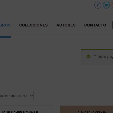
IBROS
COLECCIONES
AUTORES
CONTACTO
“Triste y a
ibro recupera el memorando
Giancarlo Cesana afirma que vivim