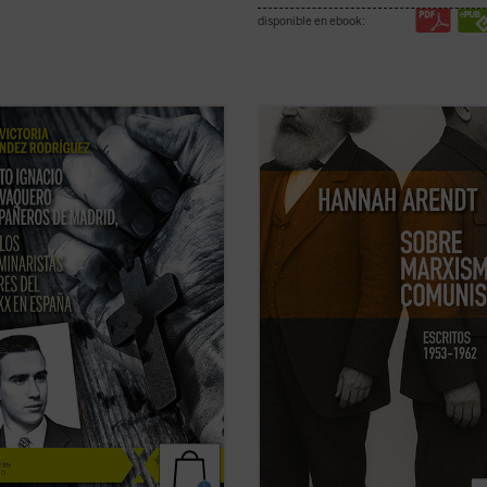
disponible en ebook:
tificación de estos 11 mártires, en
Este libro no solo recupera una fac
coincide con el noventa aniversario
menos conocida —pero crucial— d
explosión sangrienta, en 1936, de la
de las mentes más incisivas del sig
ución del siglo XX en España. La
sino que también ofrece herramie
adora de su Causa de beatificación
esenciales para pensar nuestro
ta aquí una breve pero ...
(ver
presente. Porque, como muestra A
entender ...
(ver ficha)