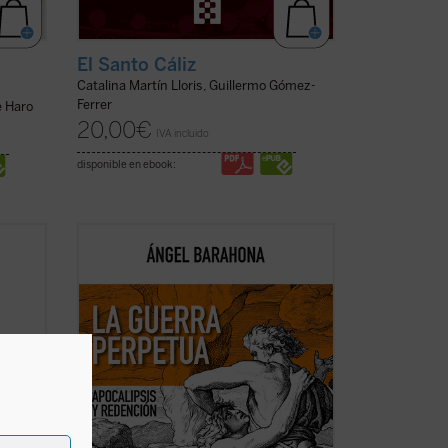
El Santo Cáliz
Catalina Martín Lloris, Guillermo Gómez-
Ferrer
e Haro
20,00
€
IVA incluido
disponible en ebook:
a
Las preguntas que surgen en este
critor
ensayo son inquietantes: ¿por qué la
oz de
hostilidad guerrera ha sido un hecho
constatable, permanente a lo largo de la
historia de la humanidad y podemos
sospechar que lo seguirá siendo? ¿Por
.
(ver
qué la actividad ...
(ver ficha)