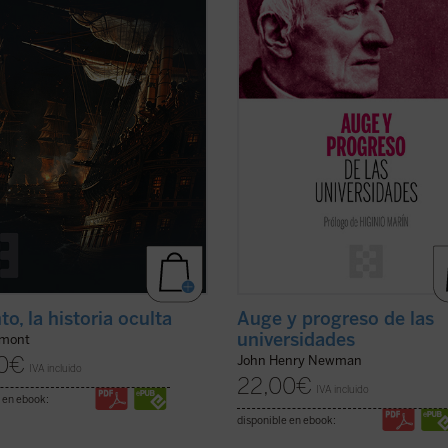
ertas de Roma, Venecia y Viena.
el ser y misión de la universidad qu
ás allá de este acontecimiento,
olvide las raíces que la sustentan...
 ...
(ver ficha)
ficha)
o, la historia oculta
Auge y progreso de las
universidades
umont
0
€
John Henry Newman
IVA incluido
22,00
€
IVA incluido
 en ebook:
disponible en ebook: