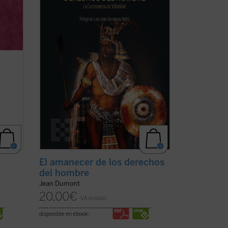
e no
debate: ¿es conforme a la justicia la
.
(ver
civilización y conversión de los indios del
Nuevo ...
(ver ficha)
El amanecer de los derechos
del hombre
Jean Dumont
20,00
€
IVA incluido
disponible en ebook: