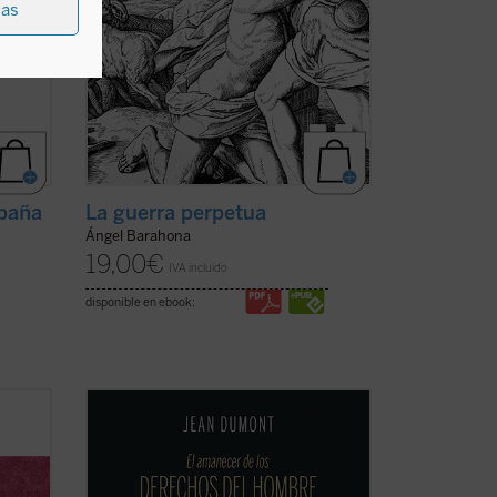
ias
spaña
La guerra perpetua
Ángel Barahona
19,00
€
IVA incluido
disponible en ebook:
el
En 1550 comenzó un espectáculo insólito
 notas
para el mundo: por primera vez en la
Newman
historia, un emperador paraliza la
sobre
expansión de su imperio para suscitar un