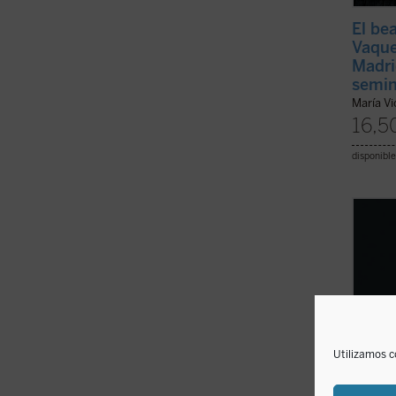
El be
Vaque
Madri
semin
María V
16,5
disponible
Dumont
misio
excepc
santo 
Bernar
lector
tenían 
Utilizamos c