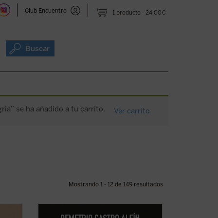
Club Encuentro
1 producto
24,00€
Buscar
gria” se ha añadido a tu carrito.
Ver carrito
Mostrando 1 - 12 de 149 resultados
os un
Triste y agria. Intrahistoria de la Segunda