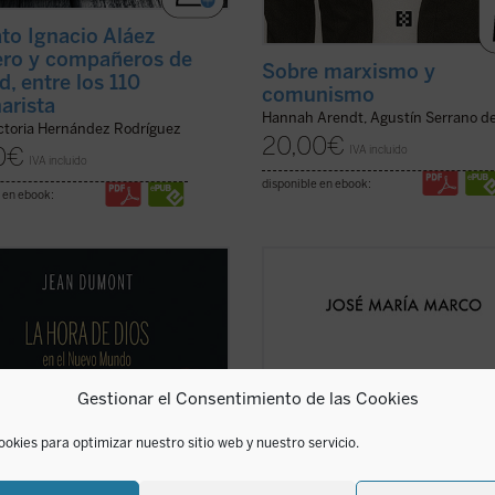
ato Ignacio Aláez
ro y compañeros de
Sobre marxismo y
d, entre los 110
comunismo
arista
Hannah Arendt, Agustín Serrano d
ictoria Hernández Rodríguez
20,00
€
IVA incluido
0
€
IVA incluido
disponible en ebook:
 en ebook:
 se adentrará en la vida
En un momento de crisis de nuestr
nera de cuatro hombres
identidad nacional, el profesor y es
ionales: Jeronimo de Loaisa,
José María Marco surge como la v
Toribio, Vasco de Quiroga, y
la razón para reflexionar
dino de Sahagún. Con ellos, el
apasionadamente acerca de lo que
 compartirá la aventura de quienes
significa ser español. En esta obra
Gestionar el Consentimiento de las Cookies
sobre sí la tarea y la ...
(ver ficha)
magna, una edición ampliada que ..
ficha)
ookies para optimizar nuestro sitio web y nuestro servicio.