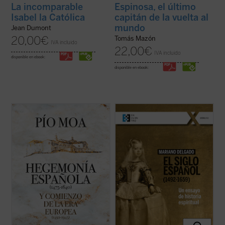
La incomparable
Espinosa, el último
Isabel la Católica
capitán de la vuelta al
mundo
Jean Dumont
20,00
€
Tomás Mazón
IVA incluido
22,00
€
IVA incluido
disponible en ebook:
disponible en ebook:
Punto esencial del libro es la concepción de
Si hablamos de un largo «Siglo Español»
la época como comienzo de la que puede
entre 1492-1659, lo hacemos conscientes
llamarse la «Era Europea», en la que el
de que el principio y el final de esas épocas
poder y la cultura de Europa,
son algo procesual, y las fechas concretas
especialmente de España, Francia e
solo tienen un valor simbólico. Este ensayo
Inglaterra, países sucesivamente
se caracteriza por prestar ...
(ver ficha)
hegemónicos, ...
(ver ficha)