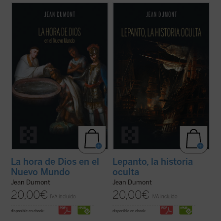
Dumont se adentrará en la vida misionera
El 7 de octubre de 1571 fue la fecha de la
de cuatro hombres excepcionales:
victoria de Lepanto, cuando la Europa
Jeronimo de Loaisa, santo Toribio, Vasco
cristiana impuso un freno decisivo al
de Quiroga, y Bernardino de Sahagún. Con
expansionismo islámico que amenazaba
ellos, el lector compartirá la aventura de
las puertas de Roma, Venecia y Viena. Pero
quienes tenían sobre sí la tarea y la ...
(ver
más allá de este acontecimiento, Dumont ...
ficha)
(ver ficha)
La hora de Dios en el
Lepanto, la historia
Nuevo Mundo
oculta
Jean Dumont
Jean Dumont
20,00
€
20,00
€
IVA incluido
IVA incluido
disponible en ebook:
disponible en ebook: