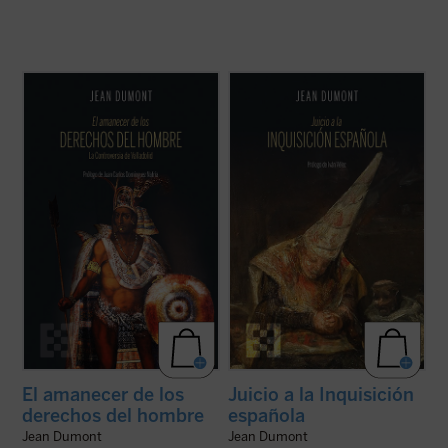
En 1550 comenzó un espectáculo insólito
Mencionando la Inquisición se condensa el
para el mundo: por primera vez en la
oscurantismo y la crueldad mayores que
historia, un emperador paraliza la
puedan concebirse. Jean Dumont, el gran
expansión de su imperio para suscitar un
hispanista, se propone en
Juicio a la
debate: ¿es conforme a la justicia la
Inquisición española
dar una oportunidad
civilización y conversión de los indios del
de defensa a la acusada. El resultado ...
(ver
Nuevo ...
(ver ficha)
ficha)
El amanecer de los
Juicio a la Inquisición
derechos del hombre
española
Jean Dumont
Jean Dumont