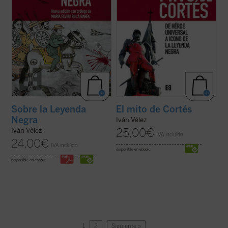
Sobre la Leyenda
El mito de Cortés
Negra
Iván Vélez
25,00
€
Iván Vélez
IVA incluido
24,00
€
IVA incluido
disponible en ebook:
disponible en ebook:
1
2
Siguiente »