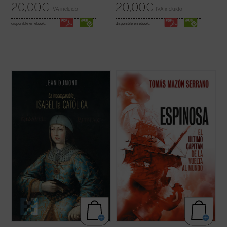
20,00
€
20,00
€
IVA incluido
IVA incluido
disponible en ebook:
disponible en ebook:
A través de un estilo ameno y accesible,
Tomás Mazón nos ofrece esta biografía,
Dumont nos sumerge en la época de Isabel
fruto de un estudio exhaustivo, del capitán
y nos presenta a una mujer de gran
Gonzalo Gómez de Espinosa, un hombre
inteligencia, astucia y determinación, que
fiel a su rey, a su patria, a sus compañeros
supo afrontar los desafíos de su época y
y a sus amigos, uno de los personajes más
consolidar la unidad de España. Una obra ...
relevantes de la expedición y, ...
(ver ficha)
(ver ficha)