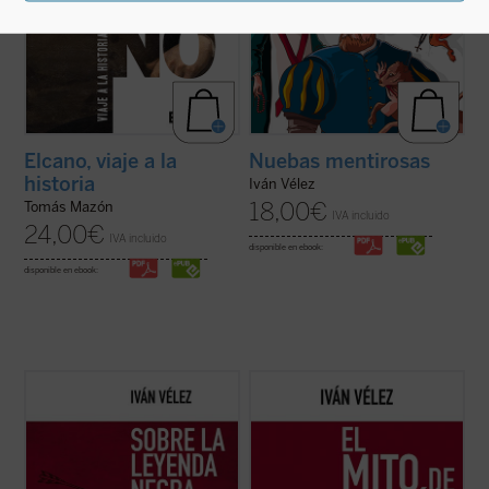
Elcano, viaje a la
Nuebas mentirosas
historia
Iván Vélez
18,00
€
Tomás Mazón
IVA incluido
24,00
€
IVA incluido
disponible en ebook:
disponible en ebook:
Sobre la Leyenda Negra
trata de analizar,
En
El mito de Cortés
se aborda la figura del
cuestión a cuestión, cada uno de los hitos y
conquistador español desde las visiones
temas que conforman no solo un género
que de él se han tenido a lo largo de los
historiográfico erigido a partir de dicho
siglos, empezando por las de sus
rótulo, sino ante todo un prisma a través
contemporáneos y llegando hasta las de
del cual se reconstruye ...
(ver ficha)
nuestro presente, al tiempo que se ...
(ver
ficha)