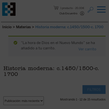
Saltar al contenido.
1 producto
20,00€
Club Encuentro
Inicio
>
Materias
>
Historia moderna: c.1450/1500-c. 1700
“La hora de Dios en el Nuevo Mundo” se ha
añadido a tu carrito.
Ver carrito
Historia moderna: c.1450/1500-c.
1700
FILTROS
Mostrando 1 - 12 de 15 resultados