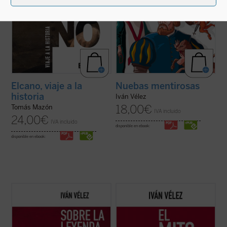
Elcano, viaje a la
Nuebas mentirosas
historia
Iván Vélez
18,00
€
Tomás Mazón
IVA incluido
24,00
€
IVA incluido
disponible en ebook:
disponible en ebook:
Sobre la Leyenda Negra
trata de analizar,
En
El mito de Cortés
se aborda la figura del
cuestión a cuestión, cada uno de los hitos y
conquistador español desde las visiones
temas que conforman no solo un género
que de él se han tenido a lo largo de los
historiográfico erigido a partir de dicho
siglos, empezando por las de sus
rótulo, sino ante todo un prisma a través
contemporáneos y llegando hasta las de
del cual se reconstruye ...
(ver ficha)
nuestro presente, al tiempo que se ...
(ver