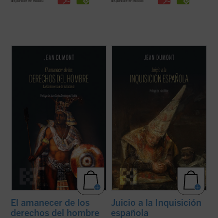
disponible en ebook:
disponible en ebook:
En 1550 comenzó un espectáculo insólito
Mencionando la Inquisición se condensa el
para el mundo: por primera vez en la
oscurantismo y la crueldad mayores que
historia, un emperador paraliza la
puedan concebirse. Jean Dumont, el gran
expansión de su imperio para suscitar un
hispanista, se propone en
Juicio a la
debate: ¿es conforme a la justicia la
Inquisición española
dar una oportunidad
civilización y conversión de los indios del
de defensa a la acusada. El resultado ...
(ver
Nuevo ...
(ver ficha)
ficha)
El amanecer de los
Juicio a la Inquisición
derechos del hombre
española