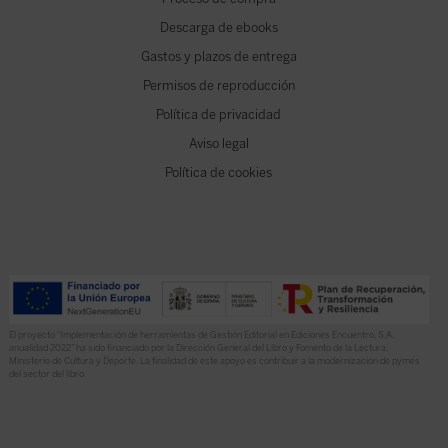
Descarga de ebooks
Gastos y plazos de entrega
Permisos de reproducción
Política de privacidad
Aviso legal
Política de cookies
El proyecto “Implementación de herramientas de Gestión Editorial en Ediciones Encuentro, S.A.
anualidad 2022” ha sido financiado por la Dirección General del Libro y Fomento de la Lectura,
Ministerio de Cultura y Deporte. La finalidad de este apoyo es contribuir a la modernización de pymes
del sector del libro.