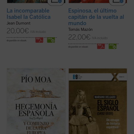
La incomparable
Espinosa, el último
Isabel la Católica
capitán de la vuelta al
mundo
Jean Dumont
20,00
€
Tomás Mazón
IVA incluido
22,00
€
IVA incluido
disponible en ebook:
disponible en ebook:
Punto esencial del libro es la concepción de
Si hablamos de un largo «Siglo Español»
la época como comienzo de la que puede
entre 1492-1659, lo hacemos conscientes
llamarse la «Era Europea», en la que el
de que el principio y el final de esas épocas
poder y la cultura de Europa,
son algo procesual, y las fechas concretas
especialmente de España, Francia e
solo tienen un valor simbólico. Este ensayo
Inglaterra, países sucesivamente
se caracteriza por prestar ...
(ver ficha)
hegemónicos, ...
(ver ficha)