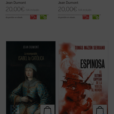
Jean Dumont
Jean Dumont
20,00
€
20,00
€
IVA incluido
IVA incluido
disponible en ebook:
disponible en ebook:
A través de un estilo ameno y accesible,
Tomás Mazón nos ofrece esta biografía,
Dumont nos sumerge en la época de Isabel
fruto de un estudio exhaustivo, del capitán
y nos presenta a una mujer de gran
Gonzalo Gómez de Espinosa, un hombre
inteligencia, astucia y determinación, que
fiel a su rey, a su patria, a sus compañeros
supo afrontar los desafíos de su época y
y a sus amigos, uno de los personajes más
consolidar la unidad de España. Una obra ...
relevantes de la expedición y, ...
(ver ficha)
(ver ficha)