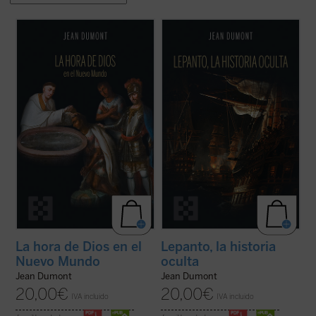
Dumont se adentrará en la vida misionera
El 7 de octubre de 1571 fue la fecha de la
de cuatro hombres excepcionales:
victoria de Lepanto, cuando la Europa
Jeronimo de Loaisa, santo Toribio, Vasco
cristiana impuso un freno decisivo al
de Quiroga, y Bernardino de Sahagún. Con
expansionismo islámico que amenazaba
ellos, el lector compartirá la aventura de
las puertas de Roma, Venecia y Viena. Pero
quienes tenían sobre sí la tarea y la ...
(ver
más allá de este acontecimiento, Dumont ...
ficha)
(ver ficha)
La hora de Dios en el
Lepanto, la historia
Nuevo Mundo
oculta
Jean Dumont
Jean Dumont
20,00
€
20,00
€
IVA incluido
IVA incluido