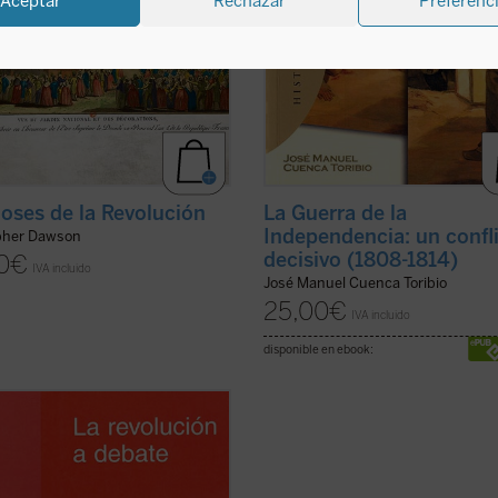
Aceptar
Rechazar
Preferenc
ioses de la Revolución
La Guerra de la
Independencia: un confl
pher Dawson
decisivo (1808-1814)
0
€
IVA incluido
José Manuel Cuenca Toribio
25,00
€
IVA incluido
disponible en ebook:
ibro recoge seis artículos sobre la
ción escritos por François Furet
a revista
Débat
. Pero también
ser leído como una introducción a