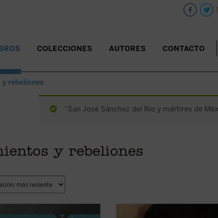
IBROS
COLECCIONES
AUTORES
CONTACTO
 y rebeliones
“San José Sánchez del Río y mártires de Méxi
ientos y rebeliones
de Moscú fue elegido patriarca en
¿Qué pasó para que muchos católi