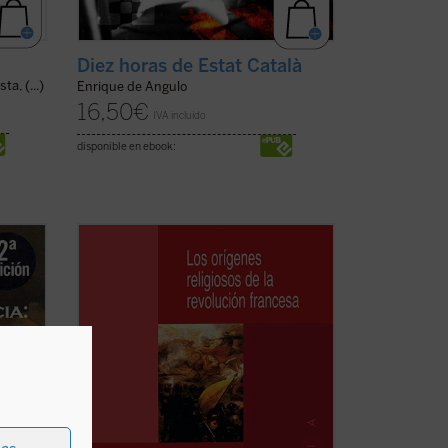
Diez horas de Estat Català
ta, (...)
Enrique de Angulo
16,50
€
IVA incluido
disponible en ebook:
Guerra
En este nuevo y polémico libro, Dale Van
umas
Kley asegura que la Revolución francesa,
eísmo
aunque se asocia con el intento de
descristianizar al Estado y la ciudadanía
tos de
franceses, tuvo, en realidad, orígenes
religiosos e incluso cristianos, que se
fueron ...
(ver ficha)