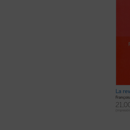
su tra
perman
ficha)
La re
François
21,0
(Impresión