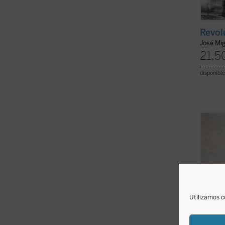
Revol
José Mig
21,5
disponible
Los di
póstum
Christ
libro 
sus ca
económ
de su .
Utilizamos c