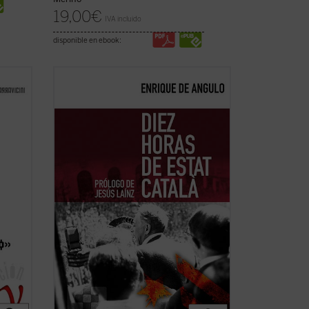
19,00
€
IVA incluido
disponible en ebook:
n de
Este libro recoge la narración fidedigna
frece
de los trágicos episodios que tuvieron
 de
lugar en Barcelona la noche del 6 al 7 de
octubre de 1934, realizada por quien
fuera testigo directo de los mismos al
s
encontrarse "en primera línea" para
cubrir ...
(ver ficha)