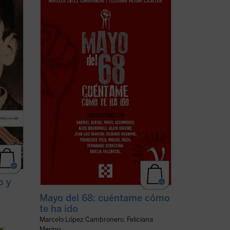
conversaciones con relevantes
 El
personalidades españolas y europeas
blo del
(protagonistas todas ellas de aquellos
tas
acontecimientos), diferentes aspectos
ue
fundamentales de aquel frenético mes
de mayo, tales como la experiencia ...
(ver
ficha)
o y
Mayo del 68: cuéntame cómo
te ha ido
Marcelo López Cambronero, Feliciana
Merino