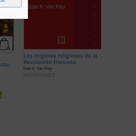
ias
Los orígenes religiosos de la
Revolución francesa
icto
Dale K. Van Kley
NO DISPONIBLE