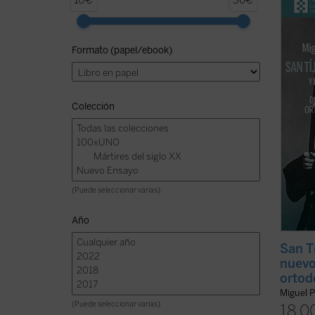
10€
36€
1917, 
mandat
en 192
Formato (papel/ebook)
envene
santo,
...
(ver 
Colección
(Puede seleccionar varias)
Año
San T
nuevo
ortod
Miguel P
(Puede seleccionar varias)
18,0