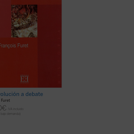
bajo de historiador en el que,
entemente atento a las ...
(ver
volución a debate
 Furet
0
€
IVA incluido
 bajo demanda)