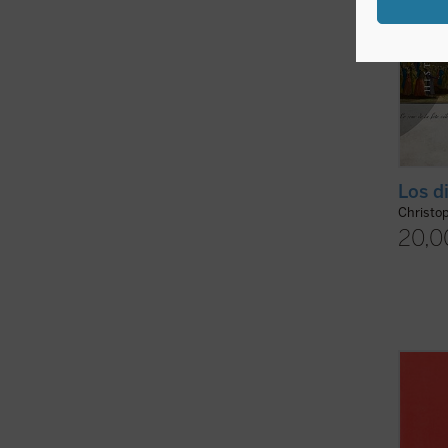
Los d
Christo
20,0
Este l
Revolu
para l
puede 