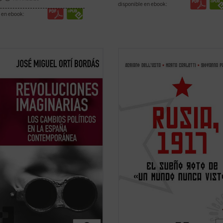
disponible en ebook:
 en ebook:
nsayo evidencia la incapacidad
Cien años después de la Revolució
cionaria de un país como el
Octubre de 1917, el presente libro o
o, inestable políticamente, pero
una precisa y completa descripción
vador y refractario no solo a la
las causas, los hechos y las
ción, sino incluso a las meras
consecuencias inmediatas de este
as. El autor incide en la condición
acontecimiento, que en pocos año
ada del ...
(ver ficha)
produjo un cambio ...
(ver ficha)