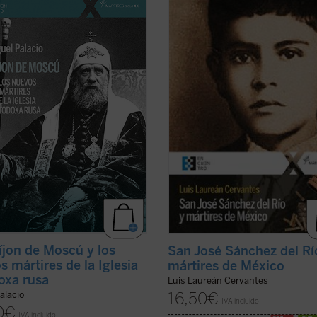
en los días de la revolución rusa. Su
alzaran contra el gobierno? ¿Fue
o no duró ni ocho años. Falleció
legítima la guerra de los cristeros?
5, a los sesenta años, casi seguro
autor de este libro, natural del pue
nado. En 1989 fue declarado
joven mártir, no sólo responde a es
 el primero de los nuevos mártires
preguntas con documentos, sino q
ficha)
logra ...
(ver ficha)
íjon de Moscú y los
San José Sánchez del Rí
s mártires de la Iglesia
mártires de México
oxa rusa
Luis Laureán Cervantes
16,50
€
alacio
IVA incluido
0
€
IVA incluido