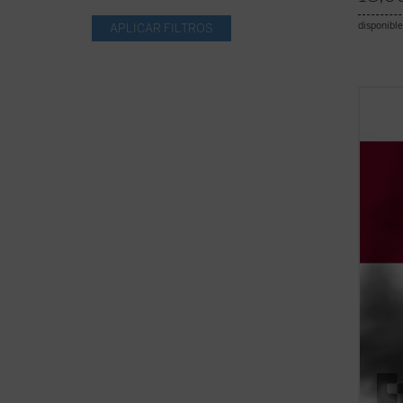
disponible
Este e
revolu
nuestr
conser
revolu
reform
tardígr