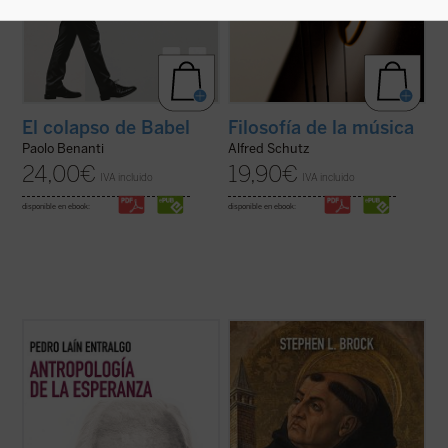
El colapso de Babel
Filosofía de la música
Paolo Benanti
Alfred Schutz
24,00
€
19,90
€
IVA incluido
IVA incluido
disponible en ebook:
disponible en ebook:
Este libro nos invita a reflexionar sobre uno
Este libro busca introducir a quienes no son
de los motores fundamentales del ser
expertos al pensamiento de Tomás de
humano: la esperanza. A través de un
Aquino, destacando aspectos de su obra
análisis profundo y accesible, el autor
que rara vez se mencionan hoy en día y
explora cómo este concepto ha guiado
ofreciendo una interpretación diferente de
nuestra historia, desde sus raíces más ...
su enseñanza sobre la naturaleza, los ...
(ver ficha)
(ver ficha)