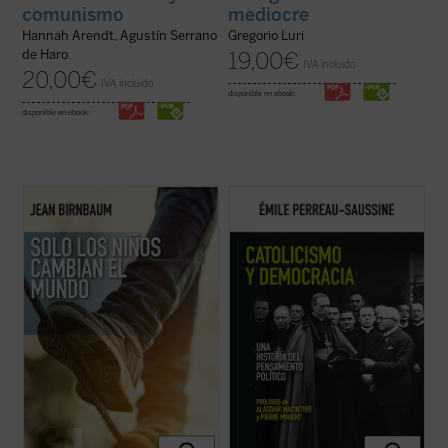
comunismo
mediocre
Hannah Arendt, Agustín Serrano
Gregorio Luri
de Haro
19,00
€
IVA incluido
20,00
€
IVA incluido
disponible en ebook:
disponible en ebook:
Birnbaum retoma, tras
El coraje del matiz
,
Catolicismo y democracia
recorre la
el pulso de la política y la introspección con
evolución del pensamiento político católico
una pregunta aparentemente sencilla: ¿qué
desde la Revolución francesa hasta hoy.
sucede cuando llega un hijo al mundo?
Émile Perreau-Saussine analiza cómo la
Desde Rosa Luxemburgo hasta Hannah
Iglesia respondió a la democracia liberal,
Arendt, pasando por Roland ...
(ver ficha)
un sistema para el que no ...
(ver ficha)