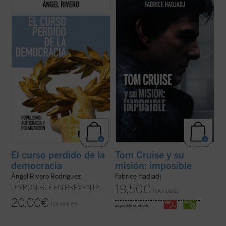
Apelando a una rica tradición de
Hadjadj mira a Tom Cruise más allá del
pensamiento que hunde sus raíces en la
cine. Cuando un actor se convierte en
Escuela de Salamanca y en figuras como
símbolo de una generación,
Juan de Mariana, Rivero analiza con
inevitablemente refleja algo de su época.
agudeza cómo el consenso constitucional
Por eso, al hablar de Tom, hablamos
de 1978 se ha visto fracturado por la
también de toda la humanidad. Entre
irrupción de la ...
(ver ficha)
filosofía, teología y ...
(ver ficha)
El curso perdido de la
Tom Cruise y su
democracia
misión: imposible
Ángel Rivero Rodríguez
Fabrice Hadjadj
19,50
€
DISPONIBLE EN PREVENTA
IVA incluido
20,00
€
IVA incluido
disponible en ebook: