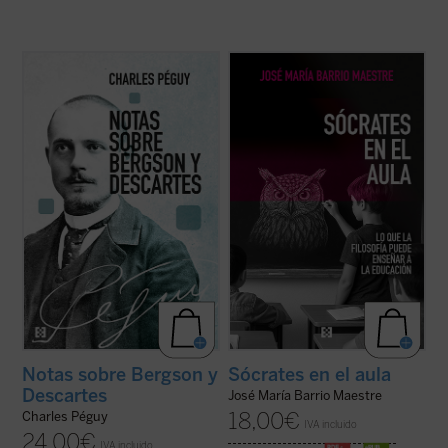
Este libro reúne los dos últimos escritos de
Frente a la tecnificación del aprendizaje y
Charles Péguy antes de su muerte trágica
los eslóganes pedagógicos, este libro
en el frente de la Primera Guerra Mundial:
reivindica el valor del asombro, la palabra y
Nota sobre Henri Bergson y la filosofía
la reflexión como motores genuinos del
bergsoniana
y
Nota conjunta sobre
saber. Una obra inspiradora que devuelve
Descartes y la filosofía ...
(ver ficha)
esperanza y sentido a la docencia: ...
(ver
ficha)
Notas sobre Bergson y
Sócrates en el aula
Descartes
José María Barrio Maestre
18,00
€
Charles Péguy
IVA incluido
24,00
€
IVA incluido