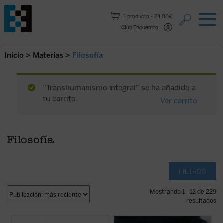
Saltar al contenido.
1 producto
24,00€
Club Encuentro
Inicio
>
Materias
>
Filosofía
“Transhumanismo integral” se ha añadido a
tu carrito.
Ver carrito
Filosofía
FILTROS
Mostrando 1 - 12 de 229
resultados