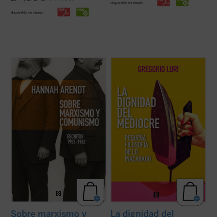
disponible en ebook:
disponible en ebook:
Este libro no solo recupera una faceta
Gregorio Luri nos conduce por un viaje
menos conocida —pero crucial— de una de
filosófico para mostrarnos que nuestra
las mentes más incisivas del siglo XX, sino
condición intermedia —entre la animalidad
que también ofrece herramientas
y la divinidad, entre el ser y la nada— es, en
esenciales para pensar nuestro presente.
realidad, la fuente de nuestra dignidad. Un
Porque, como muestra Arendt, entender ...
canto a la condición ...
(ver ficha)
(ver ficha)
Sobre marxismo y
La dignidad del