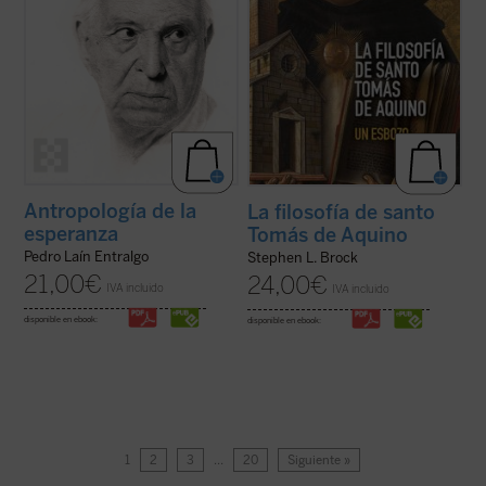
Antropología de la
La filosofía de santo
esperanza
Tomás de Aquino
Pedro Laín Entralgo
Stephen L. Brock
21,00
€
24,00
€
IVA incluido
IVA incluido
disponible en ebook:
disponible en ebook:
1
2
3
…
20
Siguiente »