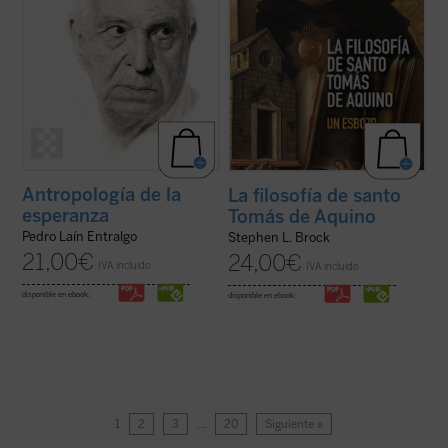
Antropología de la
La filosofía de santo
esperanza
Tomás de Aquino
Pedro Laín Entralgo
Stephen L. Brock
21,00
€
24,00
€
IVA incluido
IVA incluido
disponible en ebook:
disponible en ebook:
1
2
3
…
20
Siguiente »