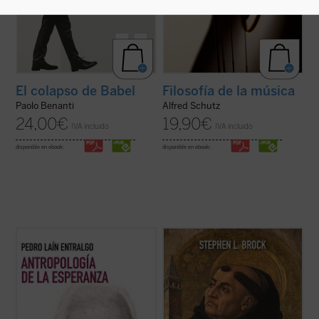
El colapso de Babel
Filosofía de la música
Paolo Benanti
Alfred Schutz
24,00
€
19,90
€
IVA incluido
IVA incluido
disponible en ebook:
disponible en ebook:
Este libro nos invita a reflexionar sobre uno
Este libro busca introducir a quienes no son
de los motores fundamentales del ser
expertos al pensamiento de Tomás de
humano: la esperanza. A través de un
Aquino, destacando aspectos de su obra
análisis profundo y accesible, el autor
que rara vez se mencionan hoy en día y
explora cómo este concepto ha guiado
ofreciendo una interpretación diferente de
nuestra historia, desde sus raíces más ...
su enseñanza sobre la naturaleza, los ...
(ver ficha)
(ver ficha)