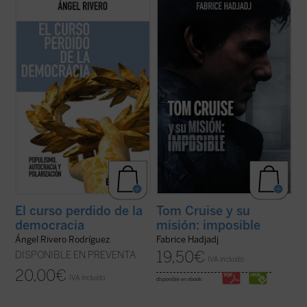
Apelando a una rica tradición de
Hadjadj mira a Tom Cruise más allá del
pensamiento que hunde sus raíces en la
cine. Cuando un actor se convierte en
Escuela de Salamanca y en figuras como
símbolo de una generación,
Juan de Mariana, Rivero analiza con
inevitablemente refleja algo de su época.
agudeza cómo el consenso constitucional
Por eso, al hablar de Tom, hablamos
de 1978 se ha visto fracturado por la
también de toda la humanidad. Entre
irrupción de la ...
(ver ficha)
filosofía, teología y ...
(ver ficha)
El curso perdido de la
Tom Cruise y su
democracia
misión: imposible
Ángel Rivero Rodríguez
Fabrice Hadjadj
19,50
€
DISPONIBLE EN PREVENTA
IVA incluido
20,00
€
IVA incluido
disponible en ebook: