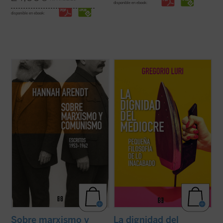
disponible en ebook:
disponible en ebook:
Este libro no solo recupera una faceta
Gregorio Luri nos conduce por un viaje
menos conocida —pero crucial— de una de
filosófico para mostrarnos que nuestra
las mentes más incisivas del siglo XX, sino
condición intermedia —entre la animalidad
que también ofrece herramientas
y la divinidad, entre el ser y la nada— es, en
esenciales para pensar nuestro presente.
realidad, la fuente de nuestra dignidad. Un
Porque, como muestra Arendt, entender ...
canto a la condición ...
(ver ficha)
(ver ficha)
Sobre marxismo y
La dignidad del