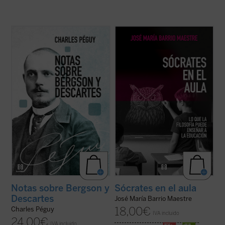
Este libro reúne los dos últimos escritos de
Frente a la tecnificación del aprendizaje y
Charles Péguy antes de su muerte trágica
los eslóganes pedagógicos, este libro
en el frente de la Primera Guerra Mundial:
reivindica el valor del asombro, la palabra y
Nota sobre Henri Bergson y la filosofía
la reflexión como motores genuinos del
bergsoniana
y
Nota conjunta sobre
saber. Una obra inspiradora que devuelve
Descartes y la filosofía ...
(ver ficha)
esperanza y sentido a la docencia: ...
(ver
ficha)
Notas sobre Bergson y
Sócrates en el aula
Descartes
José María Barrio Maestre
18,00
€
Charles Péguy
IVA incluido
24,00
€
IVA incluido