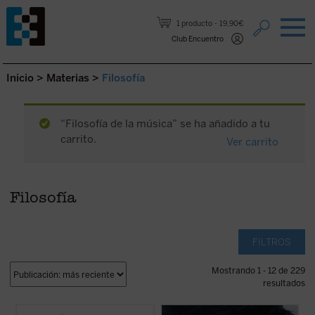
Saltar al contenido.
1 producto
19,90€
Club Encuentro
Inicio
>
Materias
>
Filosofía
“Filosofía de la música” se ha añadido a tu
carrito.
Ver carrito
Filosofía
FILTROS
Mostrando 1 - 12 de 229
resultados