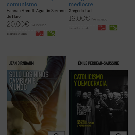
comunismo
mediocre
Hannah Arendt, Agustín Serrano
Gregorio Luri
de Haro
19,00
€
IVA incluido
20,00
€
IVA incluido
disponible en ebook:
disponible en ebook:
Birnbaum retoma, tras
El coraje del matiz
,
Catolicismo y democracia
recorre la
el pulso de la política y la introspección con
evolución del pensamiento político católico
una pregunta aparentemente sencilla: ¿qué
desde la Revolución francesa hasta hoy.
sucede cuando llega un hijo al mundo?
Émile Perreau-Saussine analiza cómo la
Desde Rosa Luxemburgo hasta Hannah
Iglesia respondió a la democracia liberal,
Arendt, pasando por Roland ...
(ver ficha)
un sistema para el que no ...
(ver ficha)