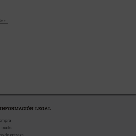
te »
 INFORMACIÓN LEGAL
compra
 ebooks
os de entrega