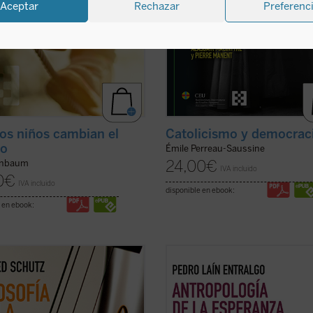
Aceptar
Rechazar
Preferenc
los niños cambian el
Catolicismo y democrac
o
Émile Perreau-Saussine
24,00
€
rnbaum
IVA incluido
0
€
IVA incluido
disponible en ebook:
 en ebook:
ibro reúne, por primera vez en
Este libro nos invita a reflexionar 
l, todos los textos sobre música
uno de los motores fundamentales
red Schutz, uno de los grandes
ser humano: la esperanza. A través
s de la sociología del siglo XX. En
análisis profundo y accesible, el au