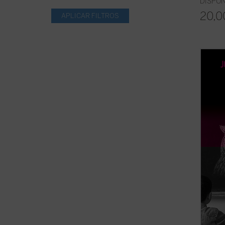
DISPON
20,0
Frente
los es
reivin
palabr
genuin
que de
docenci