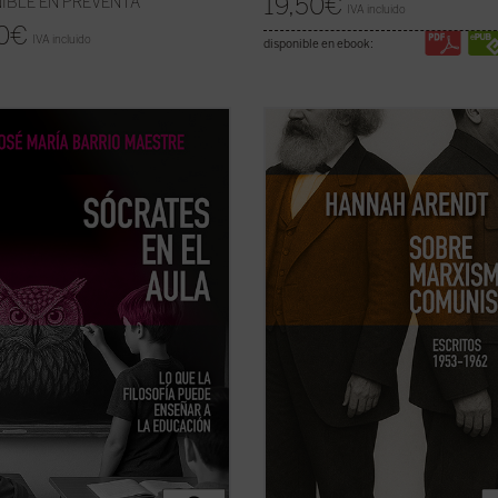
19,50
€
IBLE EN PREVENTA
IVA incluido
0
€
IVA incluido
disponible en ebook:
 a la tecnificación del aprendizaje y
Este libro no solo recupera una fac
lóganes pedagógicos, este libro
menos conocida —pero crucial— d
dica el valor del asombro, la
de las mentes más incisivas del sig
a y la reflexión como motores
sino que también ofrece herramie
os del saber. Una obra inspiradora
esenciales para pensar nuestro
vuelve esperanza y sentido a la
presente. Porque, como muestra A
a: ...
(ver ficha)
entender ...
(ver ficha)