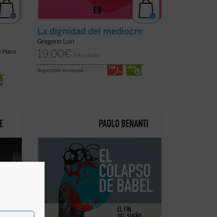
La dignidad del mediocre
Gregorio Luri
19,00
€
e Haro
IVA incluido
disponible en ebook:
a
En
El colapso de Babel
, el teólogo y
experto en ética digital Paolo Benanti
esa
nos invita a reflexionar sobre el colapso
de la utopía digital. Es una invitación a
la
pensar en el papel de la tecnología en
 el
nuestras vidas y en la construcción ...
(ver
ficha)