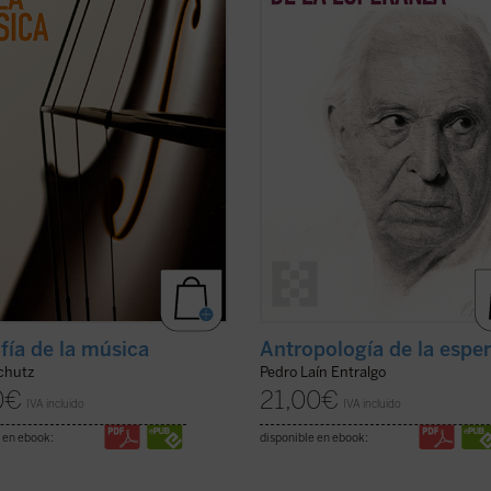
no solo analiza lo que sentimos
explora cómo este concepto ha gu
o escuchamos una melodía,
nuestra historia, desde sus raíces m
n explora ...
(ver ficha)
(ver ficha)
ofía de la música
Antropología de la espe
Schutz
Pedro Laín Entralgo
0
€
21,00
€
IVA incluido
IVA incluido
 en ebook:
disponible en ebook: