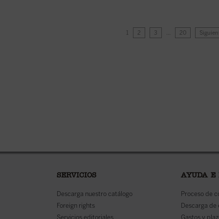
1
2
3
…
20
Siguien
SERVICIOS
AYUDA E
Descarga nuestro catálogo
Proceso de 
Foreign rights
Descarga de
Servicios editoriales
Gastos y plaz