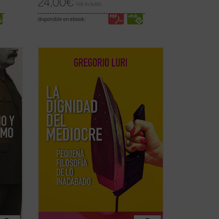
24,00
€
IVA incluido
disponible en ebook:
eta
Gregorio Luri nos conduce por un viaje
e una
filosófico para mostrarnos que nuestra
lo XX,
condición intermedia —entre la
ntas
animalidad y la divinidad, entre el ser y la
nada— es, en realidad, la fuente de
rendt,
nuestra dignidad. Un canto a la condición
...
(ver ficha)