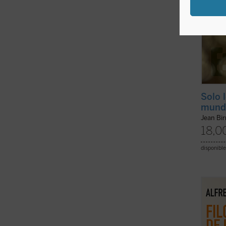
Solo 
mund
Jean Bi
18,0
disponible
Este l
españo
de Alf
nombre