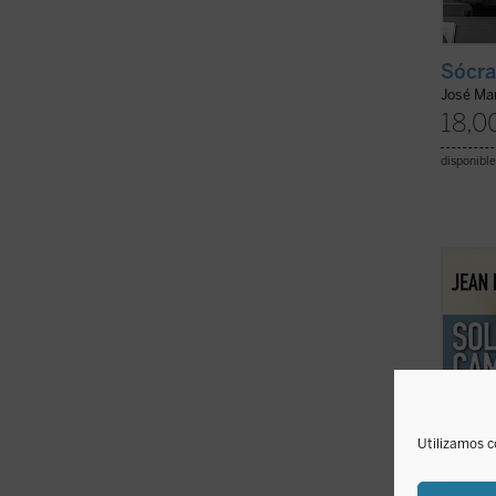
Sócra
José Mar
18,0
disponible
Birnb
matiz
intros
aparen
cuando
Rosa 
pasand
Utilizamos c