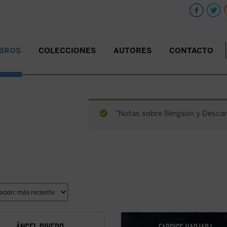
IBROS
COLECCIONES
AUTORES
CONTACTO
“Notas sobre Bergson y Descart
do a una rica tradición de
Hadjadj mira a Tom Cruise más allá