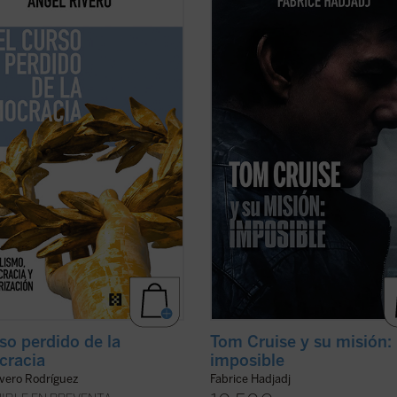
iento que hunde sus raíces en la
cine. Cuando un actor se convierte
a de Salamanca y en figuras como
símbolo de una generación,
e Mariana, Rivero analiza con
inevitablemente refleja algo de su 
za cómo el consenso
Por eso, al hablar de Tom, hablamo
tucional de 1978 se ha visto
también de toda la humanidad. Ent
ado por la irrupción de la ...
(ver
filosofía, teología y ...
(ver ficha)
rso perdido de la
Tom Cruise y su misión:
cracia
imposible
ivero Rodríguez
Fabrice Hadjadj