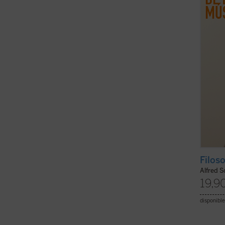
ellos 
cuand
tambié
Filos
Alfred 
19,9
disponible