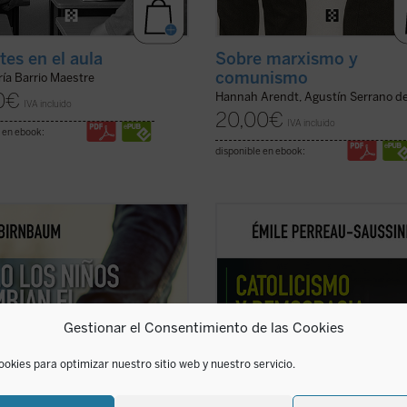
tes en el aula
Sobre marxismo y
comunismo
ía Barrio Maestre
0
€
Hannah Arendt, Agustín Serrano d
IVA incluido
20,00
€
IVA incluido
 en ebook:
disponible en ebook:
aum retoma, tras
El coraje del
Catolicismo y democracia
recorre l
, el pulso de la política y la
evolución del pensamiento político
pección con una pregunta
católico desde la Revolución franc
temente sencilla: ¿qué sucede
hasta hoy. Émile Perreau-Saussine
 llega un hijo al mundo? Desde
analiza cómo la Iglesia respondió a 
Luxemburgo hasta Hannah Arendt,
democracia liberal, un sistema para
Gestionar el Consentimiento de las Cookies
o por Roland ...
(ver ficha)
que no ...
(ver ficha)
ookies para optimizar nuestro sitio web y nuestro servicio.