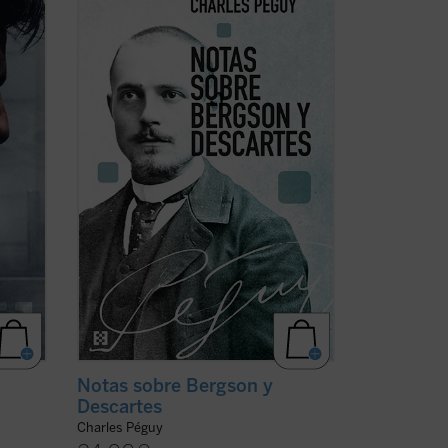
 en
de Charles Péguy antes de su muerte
trágica en el frente de la Primera Guerra
época.
Mundial:
Nota sobre Henri Bergson y la
s
filosofía bergsoniana
y
Nota conjunta
re
sobre Descartes y la filosofía ...
(ver ficha)
Notas sobre Bergson y
Descartes
Charles Péguy