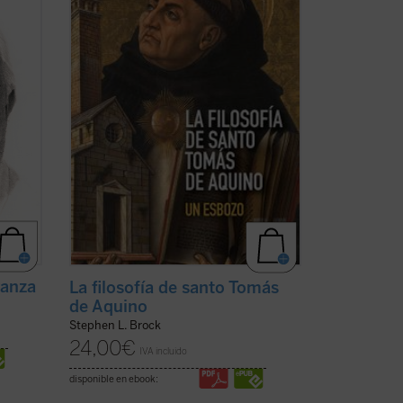
iado
día y ofreciendo una interpretación
ás ...
diferente de su enseñanza sobre la
naturaleza, los ...
(ver ficha)
ranza
La filosofía de santo Tomás
de Aquino
Stephen L. Brock
24,00
€
IVA incluido
disponible en ebook: