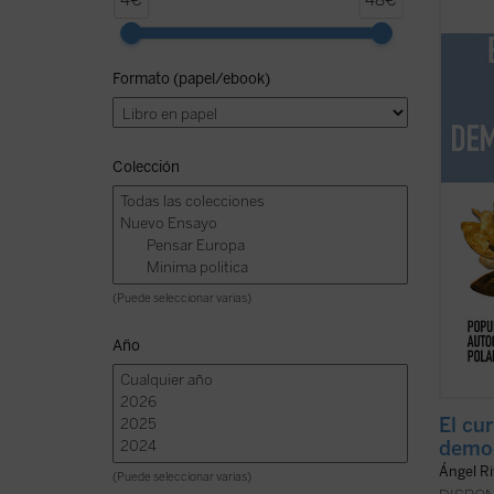
4€
48€
pensam
Escuel
Juan d
Formato (papel/ebook)
agude
consti
fractur
ficha)
Colección
(Puede seleccionar varias)
Año
El cu
demo
Ángel R
(Puede seleccionar varias)