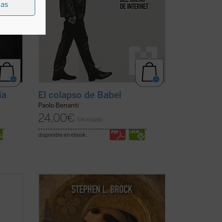
ias
ia
El colapso de Babel
Paolo Benanti
24,00
€
IVA incluido
disponible en ebook:
sobre
Este libro busca introducir a quienes no
 del
son expertos al pensamiento de Tomás
 de un
de Aquino, destacando aspectos de su
tor
obra que rara vez se mencionan hoy en