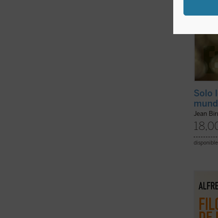
Solo 
mund
Jean Bi
18,0
disponible
Este l
españo
de Alf
nombre