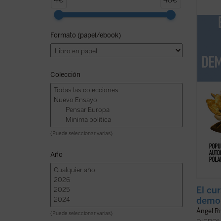
4€
48€
pensam
Escuel
Juan d
Formato (papel/ebook)
agude
consti
fractur
ficha)
Colección
(Puede seleccionar varias)
Año
El cu
demo
Ángel R
(Puede seleccionar varias)