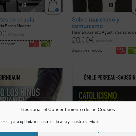
tes en el aula
Sobre marxismo y
comunismo
ía Barrio Maestre
0
€
Hannah Arendt, Agustín Serrano d
IVA incluido
20,00
€
IVA incluido
 en ebook:
disponible en ebook:
aum retoma, tras
El coraje del
Catolicismo y democracia
recorre l
, el pulso de la política y la
evolución del pensamiento político
pección con una pregunta
católico desde la Revolución franc
temente sencilla: ¿qué sucede
hasta hoy. Émile Perreau-Saussine
 llega un hijo al mundo? Desde
analiza cómo la Iglesia respondió a 
Luxemburgo hasta Hannah Arendt,
democracia liberal, un sistema para
Gestionar el Consentimiento de las Cookies
o por Roland ...
(ver ficha)
que no ...
(ver ficha)
ookies para optimizar nuestro sitio web y nuestro servicio.