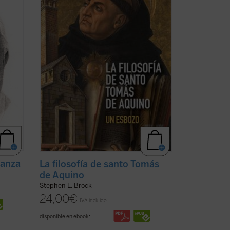
iado
día y ofreciendo una interpretación
ás ...
diferente de su enseñanza sobre la
naturaleza, los ...
(ver ficha)
ranza
La filosofía de santo Tomás
de Aquino
Stephen L. Brock
24,00
€
IVA incluido
disponible en ebook: