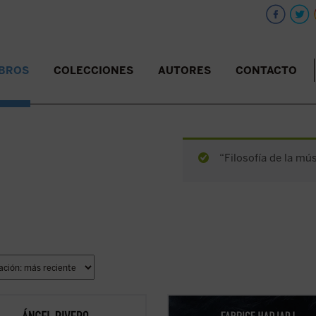
IBROS
COLECCIONES
AUTORES
CONTACTO
“Filosofía de la mús
do a una rica tradición de
Hadjadj mira a Tom Cruise más allá