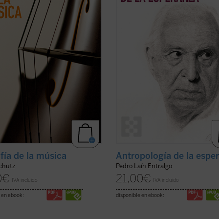
no solo analiza lo que sentimos
explora cómo este concepto ha gu
o escuchamos una melodía,
nuestra historia, desde sus raíces m
n explora ...
(ver ficha)
(ver ficha)
ofía de la música
Antropología de la espe
Schutz
Pedro Laín Entralgo
0
€
21,00
€
IVA incluido
IVA incluido
 en ebook:
disponible en ebook: