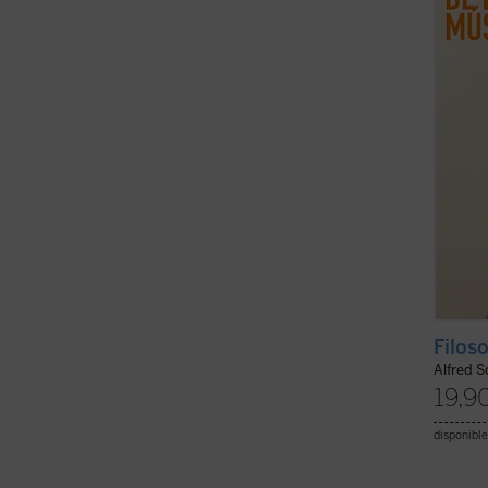
ellos 
cuand
tambié
Filos
Alfred 
19,9
disponible