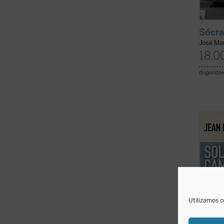
Sócra
José Mar
18,0
disponible
Birnb
matiz
intros
aparen
cuando
Rosa 
pasand
Utilizamos c