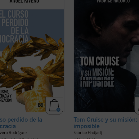
iento que hunde sus raíces en la
cine. Cuando un actor se convierte
a de Salamanca y en figuras como
símbolo de una generación,
e Mariana, Rivero analiza con
inevitablemente refleja algo de su 
za cómo el consenso
Por eso, al hablar de Tom, hablamo
tucional de 1978 se ha visto
también de toda la humanidad. Ent
ado por la irrupción de la ...
(ver
filosofía, teología y ...
(ver ficha)
rso perdido de la
Tom Cruise y su misión:
cracia
imposible
ivero Rodríguez
Fabrice Hadjadj