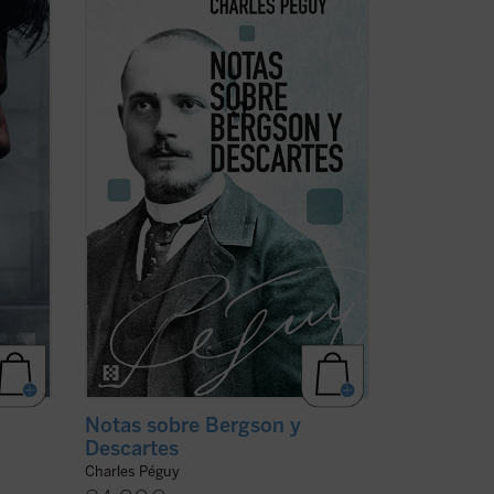
 en
de Charles Péguy antes de su muerte
trágica en el frente de la Primera Guerra
época.
Mundial:
Nota sobre Henri Bergson y la
s
filosofía bergsoniana
y
Nota conjunta
re
sobre Descartes y la filosofía ...
(ver ficha)
Notas sobre Bergson y
Descartes
Charles Péguy