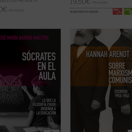
19,50
€
IBLE EN PREVENTA
IVA incluido
0
€
IVA incluido
disponible en ebook:
 a la tecnificación del aprendizaje y
Este libro no solo recupera una fac
lóganes pedagógicos, este libro
menos conocida —pero crucial— d
dica el valor del asombro, la
de las mentes más incisivas del sig
a y la reflexión como motores
sino que también ofrece herramie
os del saber. Una obra inspiradora
esenciales para pensar nuestro
vuelve esperanza y sentido a la
presente. Porque, como muestra A
a: ...
(ver ficha)
entender ...
(ver ficha)