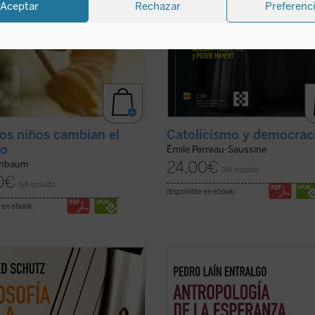
Aceptar
Rechazar
Preferenc
los niños cambian el
Catolicismo y democrac
o
Émile Perreau-Saussine
24,00
€
rnbaum
IVA incluido
0
€
IVA incluido
disponible en ebook:
 en ebook:
ibro reúne, por primera vez en
Este libro nos invita a reflexionar 
l, todos los textos sobre música
uno de los motores fundamentales
red Schutz, uno de los grandes
ser humano: la esperanza. A través
s de la sociología del siglo XX. En
análisis profundo y accesible, el au