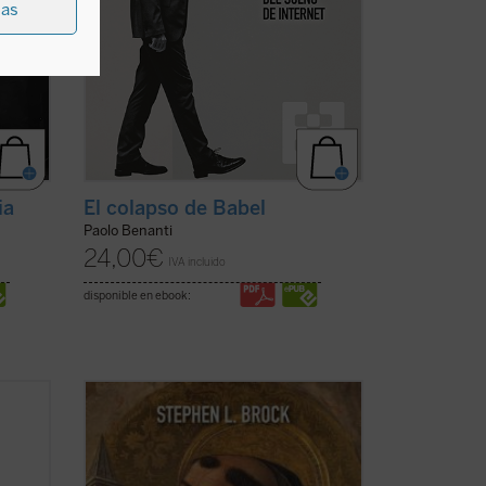
ias
ia
El colapso de Babel
Paolo Benanti
24,00
€
IVA incluido
disponible en ebook:
sobre
Este libro busca introducir a quienes no
 del
son expertos al pensamiento de Tomás
 de un
de Aquino, destacando aspectos de su
tor
obra que rara vez se mencionan hoy en