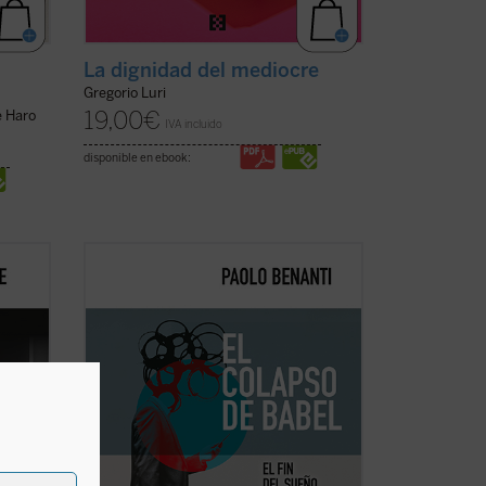
La dignidad del mediocre
Gregorio Luri
19,00
€
e Haro
IVA incluido
disponible en ebook:
a
En
El colapso de Babel
, el teólogo y
experto en ética digital Paolo Benanti
esa
nos invita a reflexionar sobre el colapso
de la utopía digital. Es una invitación a
la
pensar en el papel de la tecnología en
 el
nuestras vidas y en la construcción ...
(ver
ficha)