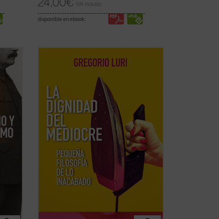
24,00
€
IVA incluido
disponible en ebook:
eta
Gregorio Luri nos conduce por un viaje
e una
filosófico para mostrarnos que nuestra
lo XX,
condición intermedia —entre la
ntas
animalidad y la divinidad, entre el ser y la
nada— es, en realidad, la fuente de
rendt,
nuestra dignidad. Un canto a la condición
...
(ver ficha)