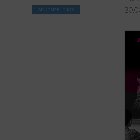
DISPON
20,0
Frente
los es
reivin
palabr
genuin
que de
docenci