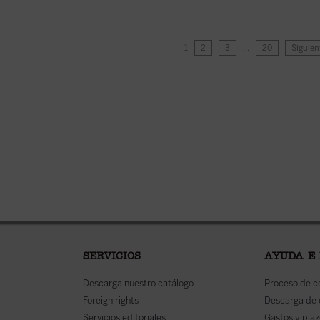
1
2
3
…
20
Siguien
SERVICIOS
AYUDA E
Descarga nuestro catálogo
Proceso de 
Foreign rights
Descarga de
Servicios editoriales
Gastos y plaz