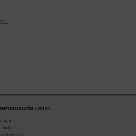
te »
 INFORMACIÓN LEGAL
compra
 ebooks
os de entrega