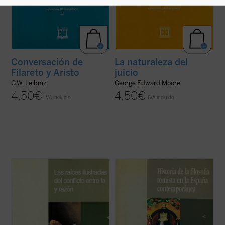
Conversación de
La naturaleza del
Filareto y Aristo
juicio
G.W. Leibniz
George Edward Moore
4,50
€
4,50
€
IVA incluido
IVA incluido
La Modernidad pasa por hacer sido una
Desde la promulgación, en 1879, de la
época en la que las relaciones entre fe y
encíclica
Aeterni Patris
, la filosofía
razón no fueron fáciles. Las síntesis
cristiana, en especial la tomista, volvió a
construidas en la Antigüedad y la Edad
ocupar el puesto que por derecho le
Media se habrían mostrado incapaces de
pertenecía dentro del pensamiento español
solventar las tensiones que, tras el
y mundial.
nacimiento ...
(ver ficha)
La síntesis que ...
(ver ficha)