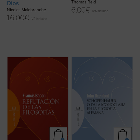
Thomas Reid
Dios
6,00
€
Nicolas Malebranche
IVA incluido
16,00
€
IVA incluido
«Hay, finalmente, ídolos que entraron en
Este breve ensayo, aparecido en la
las mentes de los hombres por los
Westminster Review en 1853 y traducido
diversos dogmas de las filosofías y
aquí por primera vez al español, fue el que
también por perversos procedimientos de
le concedió a Arthur Schopenhauer el
las demostraciones, a los cuales llamamos
reconocimiento que tanto se había hecho
ídolos del teatro».
esperar del público anglosajón, primero y,
(
Novum Organum
, P. ...
(ver ficha)
...
(ver ficha)