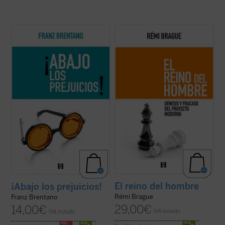
En
¡Abajo los prejuicios!
, Brentano defiende
Esta obra, episodio final de una trilogía
con inusitado vigor la posibilidad de una
dedicada al «saber» del hombre a lo largo
filosofía no sometida a la admisión de
de la historia, se centra en la supuesta
apriorismos. Básicamente, estos
«emancipación» del ser humano
apriorismos, que para Brentano equivalen
desplegada entre los siglos XVII y XIX en
a meros prejuicios, son la filosofía ...
(ver
Europa, ámbito en el que dio comienzo la ...
ficha)
(ver ficha)
El reino del hombre
¡Abajo los prejuicios!
Rémi Brague
Franz Brentano
29,00
€
14,00
€
IVA incluido
IVA incluido