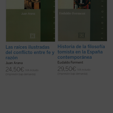
Historia de la filosofía
Las raíces ilustradas
tomista en la España
del conflicto entre fe y
contemporánea
razón
Eudaldo Forment
Juan Arana
29,50
€
24,50
€
IVA incluido
IVA incluido
(Impresión bajo demanda)
(Impresión bajo demanda)