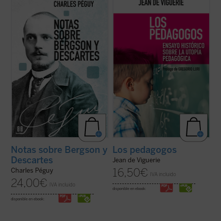
Charles Péguy antes de su muerte trágica
lo que han hecho algunos de los más
en el frente de la Primera Guerra Mundial:
conocidos pedagogos contemporáneos,
Nota sobre Henri Bergson y la filosofía
como Freinet, Ferrière, Piaget, Meirieu:
bergsoniana
y
Nota conjunta sobre
desarrollar los sistemas utópicos
Descartes y la filosofía ...
(ver ficha)
propuestos hace siglos por pensadores
como Erasmo o ...
(ver ficha)
Notas sobre Bergson y
Los pedagogos
Descartes
Jean de Viguerie
16,50
€
Charles Péguy
IVA incluido
24,00
€
IVA incluido
disponible en ebook:
disponible en ebook: