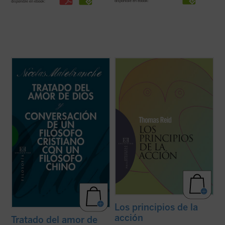
disponible en ebook:
disponible en ebook:
En estos dos breves escritos de
«Un hombre puede, sin duda, conocer con
Malebranche, inéditos en español,
certeza los principios desde los cuales él
encontramos buena parte de los conceptos
mismo actúa, porque es consciente de
esenciales de su metafísica y su
ellos. Pero este conocimiento requiere una
antropología, pero expuestas dentro del
reflexión atenta sobre las operaciones de
fragor de algunas de las principales
su propia mente que muy raramente se ...
controversias que marcaron ...
(ver ficha)
(ver ficha)
Los principios de la
acción
Tratado del amor de