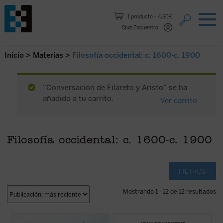
Saltar al contenido.
1 producto
4,50€
Club Encuentro
Inicio
>
Materias
>
Filosofía occidental: c. 1600-c. 1900
“Conversación de Filareto y Aristo” se ha
añadido a tu carrito.
Ver carrito
Filosofía occidental: c. 1600-c. 1900
FILTROS
Mostrando 1 - 12 de 12 resultados
Este libro reúne los dos últimos escritos de
Jean de Viguerie ilumina a los padres sobre