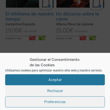
El nihilismo de nuestro
Un discurso sobre la
tiempo
carne
Costantino Esposito
Alfonso Pérez de Laborda
19,00
€
15,00
€
IVA incluido
IVA incluido
disponible en ebook:
disponible en ebook:
Gestionar el Consentimiento
de las Cookies
En este breve ensayo sobre la muerte,
El apasionante recorrido en el que nos
escrito a partir del fallecimiento de un
embarca Aubenque supone una búsqueda
Utilizamos cookies para optimizar nuestro sitio web y nuestro servicio.
amigo, el profesor Francisco José Soler Gil
por aquellas sendas que, habiendo sido
va llevando de la mano al lector por una
sucesivamente emprendidas y
pausada meditación en torno a lo que
descartadas en nuestra tradición, permiten
Aceptar
sabemos de ella, además de estudiar ...
(ver
reconocer —tal vez hoy mejor que en otro
ficha)
...
(ver ficha)
Rechazar
Preferencias