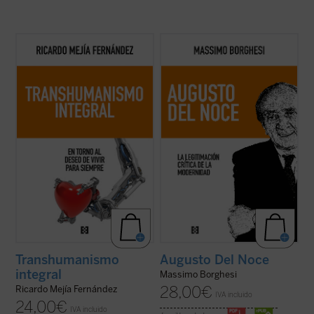
En esta obra quiero establecer el enlace del
Este libro pretende recorrer la evolución
transhumanismo con la tradición
del pensamiento filosófico y político de
humanística de nuestra civilización,
Augusto Del Noce (1910-1989), pensador
ofreciendo nuevos criterios de
italiano destacado de la posguerra. Un
pensamiento y de acción de los desafíos
camino ideal dominado, en los años 1940-
tecnológicos....
(ver ficha)
1950, por una intención fundamental: la ...
(ver ficha)
Transhumanismo
Augusto Del Noce
integral
Massimo Borghesi
28,00
€
Ricardo Mejía Fernández
IVA incluido
24,00
€
IVA incluido