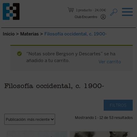
Saltar al contenido.
1 producto
24,00€
Club Encuentro
Inicio
>
Materias
>
Filosofía occidental, c. 1900-
“Notas sobre Bergson y Descartes” se ha
añadido a tu carrito.
Ver carrito
Filosofía occidental, c. 1900-
FILTROS
Mostrando 1 - 12 de 53 resultados
Este libro reúne los dos últimos escritos de
Este libro no solo recupera una faceta