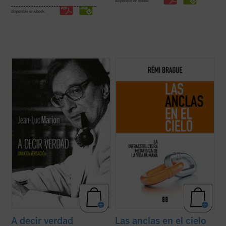
disponible en ebook:
disponible en ebook:
¿Hacia dónde va el mundo? ¿Cuál es el
Lo que el autor nos ofrece aquí, con su
estado de la Iglesia? ¿Qué futuro tiene
combinación característica de erudición e
Europa? Estas son algunas de las
ingenio, no es la narración de una
preguntas formuladas por el periodista
decadencia ni el lamento nostálgico
especializado en el mundo de la cultura
respecto del mundo del pensamiento de
Paul-François Paoli a las que Jean-Luc
una época ya pasada, sino un resumen
Marion ...
(ver ficha)
comprensivo ...
(ver ficha)
A decir verdad
Las anclas en el cielo