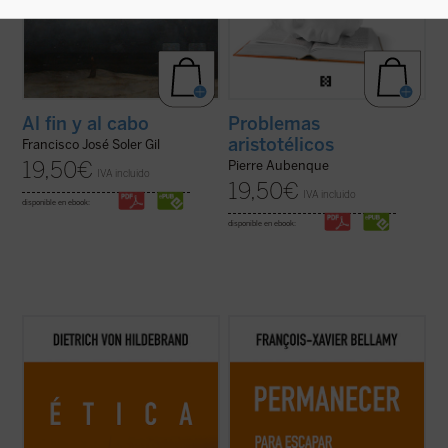
Al fin y al cabo
Problemas
aristotélicos
Francisco José Soler Gil
19,50
€
Pierre Aubenque
IVA incluido
19,50
€
IVA incluido
disponible en ebook:
disponible en ebook:
Este libro es ya un clásico de la filosofía
Bellamy nos presenta un elogio de la
moral contemporánea. Grandioso en la
permanencia exponiendo las
profundidad de sus tesis, deslumbrante en
consecuencias de dejarse arrastrar por
su claridad, abundante en ejemplos, ofrece,
una sociedad acelerada. Mientras recorre
a partir de los datos de la experiencia
con agilidad la historia que nos ha llevado
cotidiana, una descripción global de ...
(ver
hasta aquí, el autor nos anima a
ficha)
detenernos, a disfrutar ...
(ver ficha)