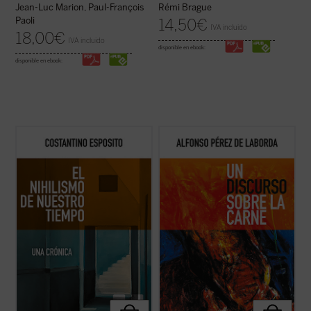
Jean-Luc Marion, Paul-François
Rémi Brague
Paoli
14,50
€
IVA incluido
18,00
€
IVA incluido
disponible en ebook:
disponible en ebook:
El nihilismo se ha convertido en nuestro
Punto omega: punto atractivo de
tiempo en una cuestión abierta. ¿De qué
enamoramiento. Suave suasión carnal de
modo una forma de pensamiento que, en el
amejoramiento. No montonera informe.
pasado, con sus críticas y propuestas,
Punto de encarnación. La realidad se nos
abocaba a una pérdida de valores e ideales,
ofrece en el
vínculo substancial
: el punto se
plantea en estos momentos cuestiones ...
expresa como realidad. Nuestras líneas de
(ver ficha)
...
(ver ficha)