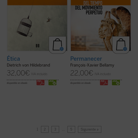
Ética
Permanecer
Dietrich von Hildebrand
François-Xavier Bellamy
32,00
€
22,00
€
IVA incluido
IVA incluido
disponible en ebook:
disponible en ebook:
1
2
3
…
5
Siguiente »