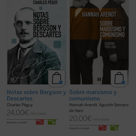
Charles Péguy antes de su muerte trágica
menos conocida —pero crucial— de una de
en el frente de la Primera Guerra Mundial:
las mentes más incisivas del siglo XX, sino
Nota sobre Henri Bergson y la filosofía
que también ofrece herramientas
bergsoniana
y
Nota conjunta sobre
esenciales para pensar nuestro presente.
Descartes y la filosofía ...
(ver ficha)
Porque, como muestra Arendt, entender ...
(ver ficha)
Notas sobre Bergson y
Sobre marxismo y
Descartes
comunismo
Charles Péguy
Hannah Arendt, Agustín Serrano
de Haro
24,00
€
IVA incluido
20,00
€
IVA incluido
disponible en ebook:
disponible en ebook: