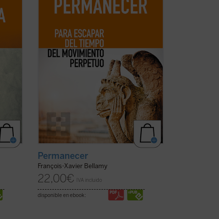
recorre con agilidad la historia que nos
ión
ha llevado hasta aquí, el autor nos anima
a detenernos, a disfrutar ...
(ver ficha)
Permanecer
François-Xavier Bellamy
22,00
€
IVA incluido
disponible en ebook: