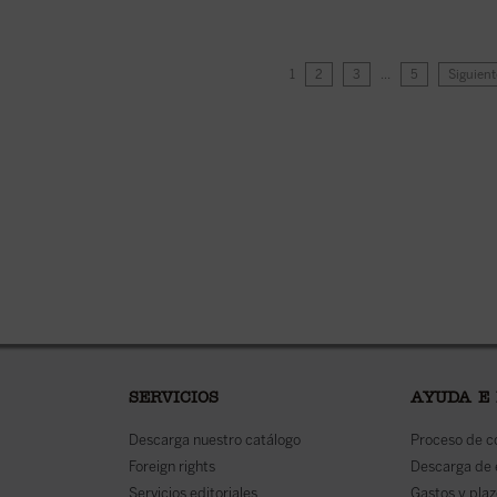
1
2
3
…
5
Siguient
SERVICIOS
AYUDA E
Descarga nuestro catálogo
Proceso de 
Foreign rights
Descarga de
Servicios editoriales
Gastos y plaz