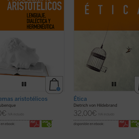
didas y descartadas en nuestra
ofrece, a partir de los datos de la
ión, permiten reconocer —tal vez
experiencia cotidiana, una descripc
jor que en otro ...
(ver ficha)
global de ...
(ver ficha)
emas aristotélicos
Ética
Aubenque
Dietrich von Hildebrand
0
€
32,00
€
IVA incluido
IVA incluido
 en ebook:
disponible en ebook: