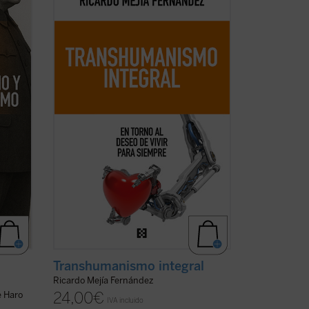
e una
del transhumanismo con la tradición
lo XX,
humanística de nuestra civilización,
ntas
ofreciendo nuevos criterios de
pensamiento y de acción de los desafíos
rendt,
tecnológicos....
(ver ficha)
Transhumanismo integral
Ricardo Mejía Fernández
24,00
€
e Haro
IVA incluido