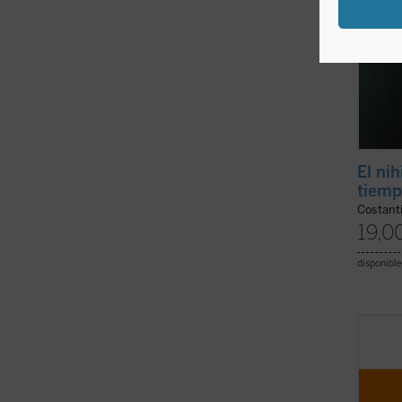
El ni
tiem
Costant
19,0
disponible
El apa
embar
búsque
habie