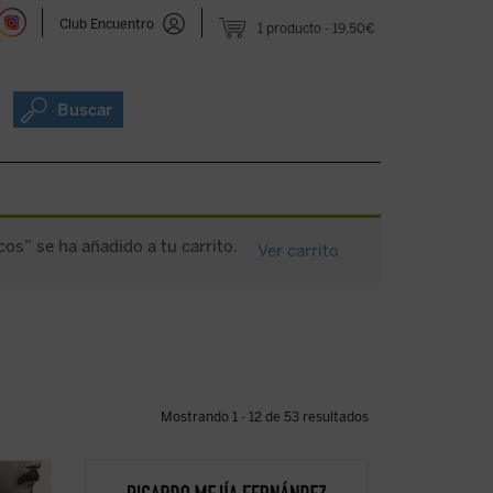
Club Encuentro
1 producto
19,50€
Buscar
cos” se ha añadido a tu carrito.
Ver carrito
Mostrando 1 - 12 de 53 resultados
eta
En esta obra quiero establecer el enlace