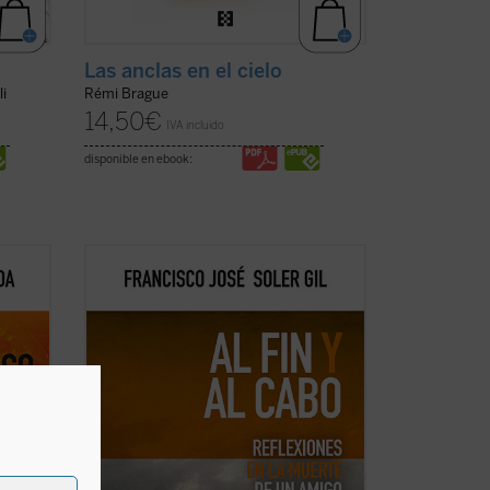
Las anclas en el cielo
li
Rémi Brague
14,50
€
IVA incluido
disponible en ebook:
En este breve ensayo sobre la muerte,
nal
escrito a partir del fallecimiento de un
amigo, el profesor Francisco José Soler
Gil va llevando de la mano al lector por
una pausada meditación en torno a lo
omo
que sabemos de ella, además de
ficha)
estudiar ...
(ver ficha)