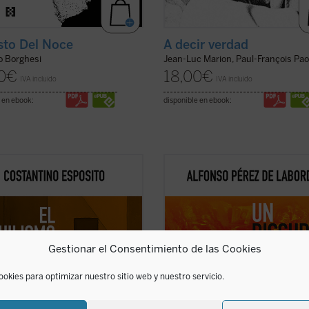
to Del Noce
A decir verdad
 Borghesi
Jean-Luc Marion, Paul-François Pao
0
€
18,00
€
IVA incluido
IVA incluido
 en ebook:
disponible en ebook:
ilismo se ha convertido en nuestro
Punto omega: punto atractivo de
 en una cuestión abierta. ¿De qué
enamoramiento. Suave suasión car
una forma de pensamiento que, en
de amejoramiento. No montonera
ado, con sus críticas y propuestas,
informe. Punto de encarnación. La
a a una pérdida de valores e
realidad se nos ofrece en el
vínculo
s, plantea en estos momentos
substancial
: el punto se expresa c
Gestionar el Consentimiento de las Cookies
nes ...
(ver ficha)
realidad. Nuestras líneas de ...
(ver 
ookies para optimizar nuestro sitio web y nuestro servicio.