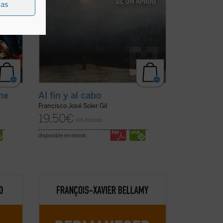
ias
ne
Al fin y al cabo
Francisco José Soler Gil
19,50
€
IVA incluido
disponible en ebook:
sofía
Bellamy nos presenta un elogio de la
n la
permanencia exponiendo las
rante
consecuencias de dejarse arrastrar por
los,
una sociedad acelerada. Mientras