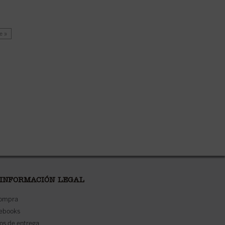
e »
 INFORMACIÓN LEGAL
compra
 ebooks
os de entrega