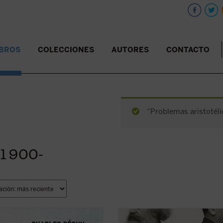
IBROS
COLECCIONES
AUTORES
CONTACTO
“Problemas aristotéli
. 1900-
ibro reúne los dos últimos escritos
Este libro no solo recupera una fac