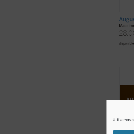
Augus
Massimo
28,0
disponible
El nih
tiempo
modo 
el pas
abocab
ideale
cuestio
Utilizamos c