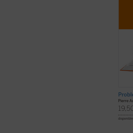
empren
tradic
hoy me
Probl
Pierre 
19,5
disponible