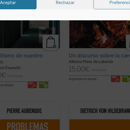
Aceptar
Rechazar
Preferenc
hilismo de nuestro
Un discurso sobre la car
po
Alfonso Pérez de Laborda
15,00
€
ino Esposito
IVA incluido
0
€
IVA incluido
disponible en ebook:
 en ebook:
sionante recorrido en el que nos
Este libro es ya un clásico de la filo
ca Aubenque supone una
moral contemporánea. Grandioso e
da por aquellas sendas que,
profundidad de sus tesis, deslumb
ndo sido sucesivamente
en su claridad, abundante en ejemp