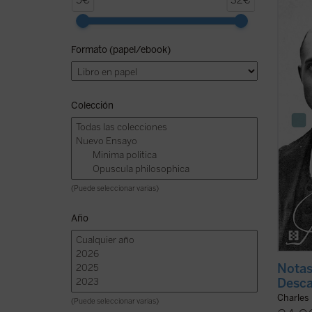
5€
32€
de Cha
trágic
Mundi
Formato (papel/ebook)
filoso
sobre D
Colección
(Puede seleccionar varias)
Año
Notas
Desca
Charles
(Puede seleccionar varias)