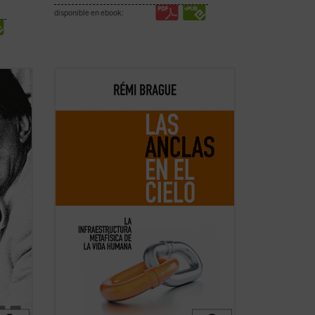
disponible en ebook:
s el
Lo que el autor nos ofrece aquí, con su
iene
combinación característica de erudición
e ingenio, no es la narración de una
ista
decadencia ni el lamento nostálgico
ltura
respecto del mundo del pensamiento de
Luc
una época ya pasada, sino un resumen
comprensivo ...
(ver ficha)