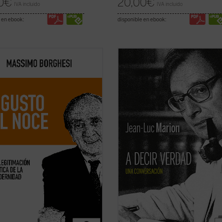
0
€
20,00
€
IVA incluido
IVA incluido
 en ebook:
disponible en ebook:
ibro pretende recorrer la evolución
¿Hacia dónde va el mundo? ¿Cuál e
nsamiento filosófico y político de
estado de la Iglesia? ¿Qué futuro t
o Del Noce (1910-1989), pensador
Europa? Estas son algunas de las
no destacado de la posguerra. Un
preguntas formuladas por el period
 ideal dominado, en los años
especializado en el mundo de la cu
950, por una intención
Paul-François Paoli a las que Jean-
ental: la ...
(ver ficha)
Marion ...
(ver ficha)