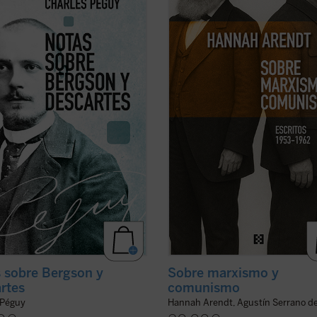
rles Péguy antes de su muerte
menos conocida —pero crucial— d
a en el frente de la Primera Guerra
de las mentes más incisivas del sig
al:
Nota sobre Henri Bergson y la
sino que también ofrece herramie
fía bergsoniana
y
Nota conjunta
esenciales para pensar nuestro
escartes y la filosofía ...
(ver ficha)
presente. Porque, como muestra A
entender ...
(ver ficha)
 sobre Bergson y
Sobre marxismo y
rtes
comunismo
 Péguy
Hannah Arendt, Agustín Serrano d