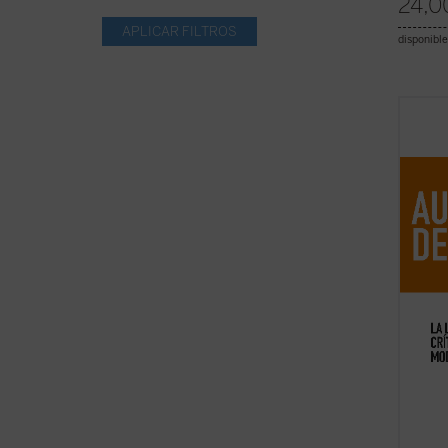
24,0
disponible
Este l
del pe
August
italia
camino
1940-1
fundam