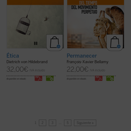
Ética
Permanecer
Dietrich von Hildebrand
François-Xavier Bellamy
32,00
€
22,00
€
IVA incluido
IVA incluido
disponible en ebook:
disponible en ebook:
1
2
3
…
5
Siguiente »