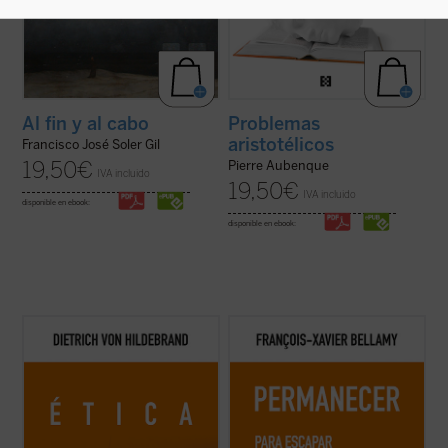
Al fin y al cabo
Problemas
aristotélicos
Francisco José Soler Gil
19,50
€
Pierre Aubenque
IVA incluido
19,50
€
IVA incluido
disponible en ebook:
disponible en ebook:
Este libro es ya un clásico de la filosofía
Bellamy nos presenta un elogio de la
moral contemporánea. Grandioso en la
permanencia exponiendo las
profundidad de sus tesis, deslumbrante en
consecuencias de dejarse arrastrar por
su claridad, abundante en ejemplos, ofrece,
una sociedad acelerada. Mientras recorre
a partir de los datos de la experiencia
con agilidad la historia que nos ha llevado
cotidiana, una descripción global de ...
(ver
hasta aquí, el autor nos anima a
ficha)
detenernos, a disfrutar ...
(ver ficha)