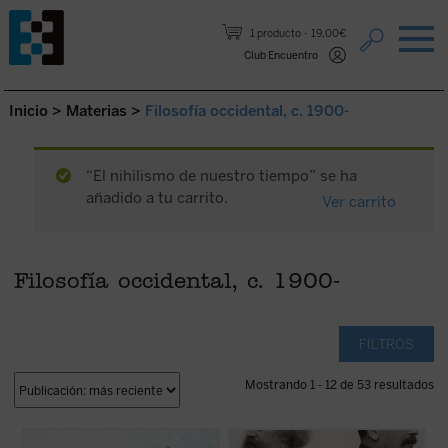
Saltar al contenido.
1 producto
19,00€
Club Encuentro
Inicio
>
Materias
>
Filosofía occidental, c. 1900-
“El nihilismo de nuestro tiempo” se ha
añadido a tu carrito.
Ver carrito
Filosofía occidental, c. 1900-
FILTROS
Mostrando 1 - 12 de 53 resultados
Este libro reúne los dos últimos escritos de
Este libro no solo recupera una faceta