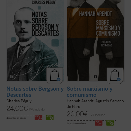
Charles Péguy antes de su muerte trágica
menos conocida —pero crucial— de una de
en el frente de la Primera Guerra Mundial:
las mentes más incisivas del siglo XX, sino
Nota sobre Henri Bergson y la filosofía
que también ofrece herramientas
bergsoniana
y
Nota conjunta sobre
esenciales para pensar nuestro presente.
Descartes y la filosofía ...
(ver ficha)
Porque, como muestra Arendt, entender ...
(ver ficha)
Notas sobre Bergson y
Sobre marxismo y
Descartes
comunismo
Charles Péguy
Hannah Arendt, Agustín Serrano
de Haro
24,00
€
IVA incluido
20,00
€
IVA incluido
disponible en ebook:
disponible en ebook: