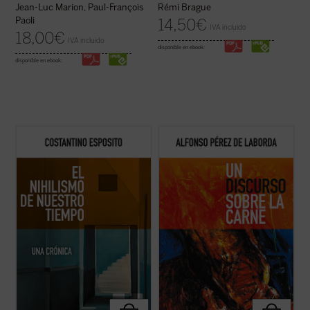
Jean-Luc Marion, Paul-François
Rémi Brague
Paoli
14,50
€
IVA incluido
18,00
€
IVA incluido
disponible en ebook:
disponible en ebook:
El nihilismo se ha convertido en nuestro
Punto omega: punto atractivo de
tiempo en una cuestión abierta. ¿De qué
enamoramiento. Suave suasión carnal de
modo una forma de pensamiento que, en el
amejoramiento. No montonera informe.
pasado, con sus críticas y propuestas,
Punto de encarnación. La realidad se nos
abocaba a una pérdida de valores e ideales,
ofrece en el
vínculo substancial
: el punto se
plantea en estos momentos cuestiones ...
expresa como realidad. Nuestras líneas de
(ver ficha)
...
(ver ficha)