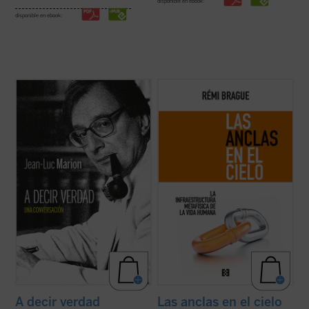
disponible en ebook:
disponible en ebook:
¿Hacia dónde va el mundo? ¿Cuál es el
Lo que el autor nos ofrece aquí, con su
estado de la Iglesia? ¿Qué futuro tiene
combinación característica de erudición e
Europa? Estas son algunas de las
ingenio, no es la narración de una
preguntas formuladas por el periodista
decadencia ni el lamento nostálgico
especializado en el mundo de la cultura
respecto del mundo del pensamiento de
Paul-François Paoli a las que Jean-Luc
una época ya pasada, sino un resumen
Marion ...
(ver ficha)
comprensivo ...
(ver ficha)
A decir verdad
Las anclas en el cielo