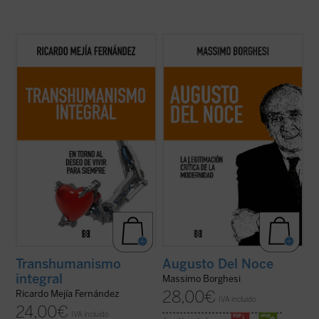
En esta obra quiero establecer el enlace del
Este libro pretende recorrer la evolución
transhumanismo con la tradición
del pensamiento filosófico y político de
humanística de nuestra civilización,
Augusto Del Noce (1910-1989), pensador
ofreciendo nuevos criterios de
italiano destacado de la posguerra. Un
pensamiento y de acción de los desafíos
camino ideal dominado, en los años 1940-
tecnológicos....
(ver ficha)
1950, por una intención fundamental: la ...
(ver ficha)
Transhumanismo
Augusto Del Noce
integral
Massimo Borghesi
28,00
€
Ricardo Mejía Fernández
IVA incluido
24,00
€
IVA incluido