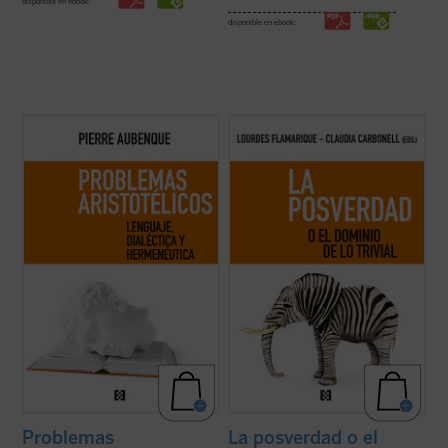
disponible en ebook:
disponible en ebook:
El apasionante recorrido en el que nos
De la exigencia actual de verdad, de los
embarca Aubenque supone una búsqueda
recursos para diferenciar verdad y
por aquellas sendas que, habiendo sido
falsedad y reflexiones afines, tratan los
sucesivamente emprendidas y
textos de este libro. Recrean una
descartadas en nuestra tradición, permiten
conversación con planteamientos diversos
reconocer —tal vez hoy mejor que en otro
tanto de la tradición filosófica, como de las
...
(ver ficha)
...
(ver ficha)
Problemas
La posverdad o el