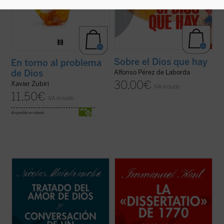
Sobre el Dios que hay
En torno al problema
de Dios
Alfonso Pérez de Laborda
30,00
€
Xavier Zubiri
IVA incluido
11,50
€
IVA incluido
disponible en ebook:
En estos dos breves escritos de
Con esta célebre disertación latina de 1770
Malebranche, inéditos en español,
Sobre la forma y los principios del mundo
encontramos buena parte de los conceptos
sensible y del inteligible
, Immanuel Kant,
esenciales de su metafísica y su
además de inaugurar su labor en la cátedra
antropología, pero expuestas dentro del
de Lógica y Metafísica de la Universidad de
fragor de algunas de las principales
Königsberg, ...
(ver ficha)
controversias que marcaron ...
(ver ficha)