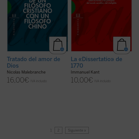
Tratado del amor de
La «Dissertatio» de
Dios
1770
Nicolas Malebranche
Immanuel Kant
16,00
€
10,00
€
IVA incluido
IVA incluido
1
2
Siguiente »