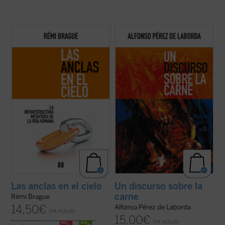
Lo que el autor nos ofrece aquí, con su
Punto omega: punto atractivo de
combinación característica de erudición e
enamoramiento. Suave suasión carnal de
ingenio, no es la narración de una
amejoramiento. No montonera informe.
decadencia ni el lamento nostálgico
Punto de encarnación. La realidad se nos
respecto del mundo del pensamiento de
ofrece en el
vínculo substancial
: el punto se
una época ya pasada, sino un resumen
expresa como realidad. Nuestras líneas de
comprensivo ...
(ver ficha)
...
(ver ficha)
Las anclas en el cielo
Un discurso sobre la
carne
Rémi Brague
14,50
€
Alfonso Pérez de Laborda
IVA incluido
15,00
€
IVA incluido