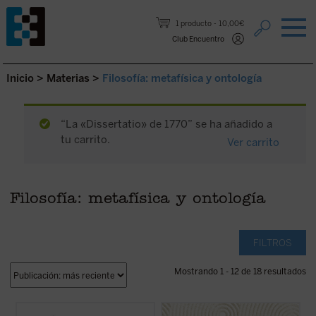
Saltar al contenido.
1 producto
10,00€
Club Encuentro
Inicio
>
Materias
>
Filosofía: metafísica y ontología
“La «Dissertatio» de 1770” se ha añadido a
tu carrito.
Ver carrito
Filosofía: metafísica y ontología
FILTROS
Mostrando 1 - 12 de 18 resultados
Este libro nos invita a reflexionar sobre uno
Ser finito, ser eterno
es la principal obra