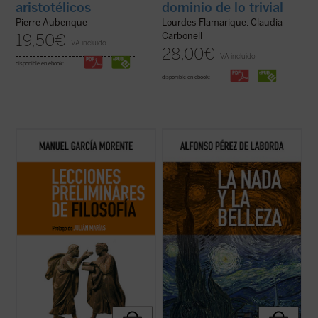
aristotélicos
dominio de lo trivial
Pierre Aubenque
Lourdes Flamarique, Claudia
Carbonell
19,50
€
IVA incluido
28,00
€
IVA incluido
disponible en ebook:
disponible en ebook:
Los lectores y estudiosos de estas
Puede decirse que la nada existe; pero no
lecciones cuentan con un recorrido que los
que haya la nada. La diferencia entre la
llevará a entender el porqué y el cómo la
nada que existe y la verdad, bondad,
humanidad ha llegado hasta aquí. Nacidas
belleza de las que se trata en este libro es
de un curso impartido por el autor en 1937
que de estas no se puede decir que existen,
en la universidad argentina de ...
(ver ficha)
sino que las hay. Verdad, bondad, y ...
(ver
ficha)