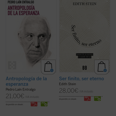
de los motores fundamentales del ser
filosófica de Stein, un diálogo entre Edmund
humano: la esperanza. A través de un
Husserl y santo Tomás de Aquino que se
análisis profundo y accesible, el autor
extiende a Platón, Aristóteles, san Agustín,
explora cómo este concepto ha guiado
Duns Escoto, etc. Este ensayo lleva la
nuestra historia, desde sus raíces más ...
impronta del ...
(ver ficha)
(ver ficha)
Antropología de la
Ser finito, ser eterno
esperanza
Edith Stein
28,00
€
Pedro Laín Entralgo
IVA incluido
21,00
€
IVA incluido
disponible en ebook:
disponible en ebook: