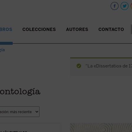
IBROS
COLECCIONES
AUTORES
CONTACTO
gía
“La «Dissertatio» de 1
 ontología
ibro nos invita a reflexionar sobre
Ser finito, ser eterno
es la principa