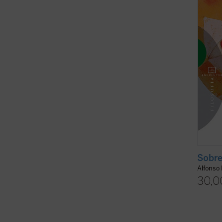
decir 
afirma
esta m
Sobre
Alfonso
30,0