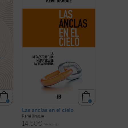
e
combinación característica de erudición
e ingenio, no es la narración de una
decadencia ni el lamento nostálgico
to,
respecto del mundo del pensamiento de
l ...
una época ya pasada, sino un resumen
comprensivo ...
(ver ficha)
Las anclas en el cielo
Rémi Brague
14,50
€
IVA incluido