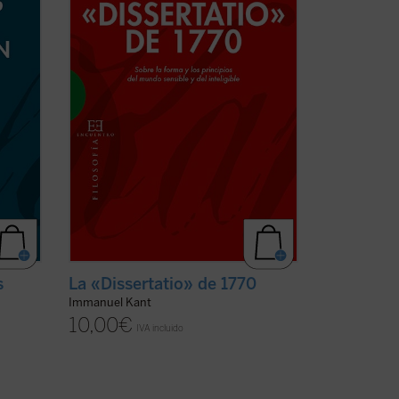
entro
labor en la cátedra de Lógica y
ales
Metafísica de la Universidad de
ficha)
Königsberg, ...
(ver ficha)
s
La «Dissertatio» de 1770
Immanuel Kant
10,00
€
IVA incluido