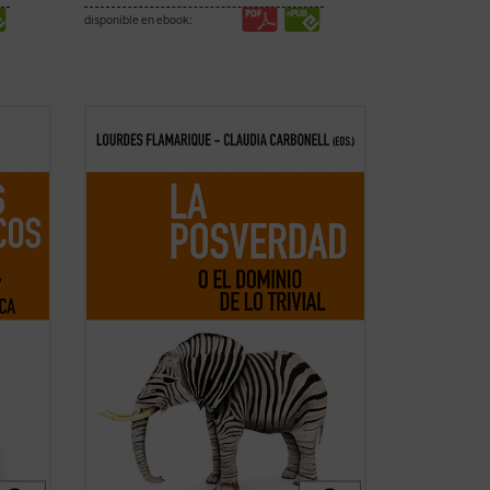
disponible en ebook:
 nos
De la exigencia actual de verdad, de los
recursos para diferenciar verdad y
falsedad y reflexiones afines, tratan los
textos de este libro. Recrean una
stra
conversación con planteamientos
 vez
diversos tanto de la tradición filosófica,
como de las ...
(ver ficha)