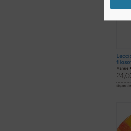
Lecci
filoso
Manuel 
24,0
disponible
Lo que
carne 
siempr
experi