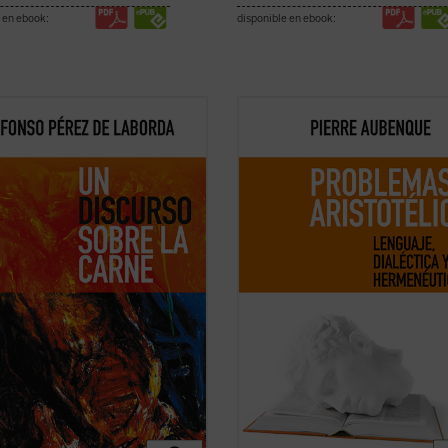
 en ebook:
disponible en ebook:
omega: punto atractivo de
El apasionante recorrido en el que
ramiento. Suave suasión carnal
embarca Aubenque supone una
ejoramiento. No montonera
búsqueda por aquellas sendas que,
e. Punto de encarnación. La
habiendo sido sucesivamente
ad se nos ofrece en el
vínculo
emprendidas y descartadas en nue
ncial
: el punto se expresa como
tradición, permiten reconocer —tal
ad. Nuestras líneas de ...
(ver ficha)
hoy mejor que en otro ...
(ver ficha)