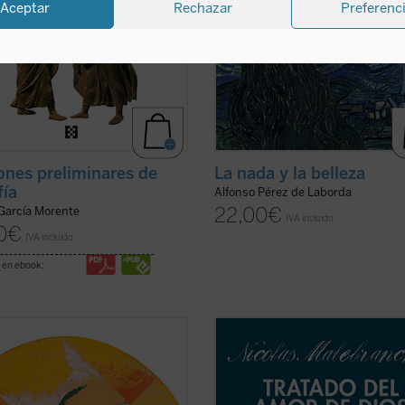
Aceptar
Rechazar
Preferenc
ones preliminares de
La nada y la belleza
fía
Alfonso Pérez de Laborda
22,00
€
García Morente
IVA incluido
0
€
IVA incluido
 en ebook:
 decimos en una una filosofía de la
En estos dos breves escritos de
sobre el Dios que hay, partiendo
Malebranche, inéditos en español,
e de un contexto de
encontramos buena parte de los
encialidad, nos conduce a poder
conceptos esenciales de su metafís