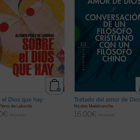
que el mundo es creación,
su antropología, pero expuestas d
ndo, pues, un Dios creador. Pero
del fragor de algunas de las princip
irada nuestra nos ...
(ver ficha)
controversias que marcaron ...
(ver 
 el Dios que hay
Tratado del amor de Dio
 Pérez de Laborda
Nicolas Malebranche
0
€
16,00
€
IVA incluido
IVA incluido