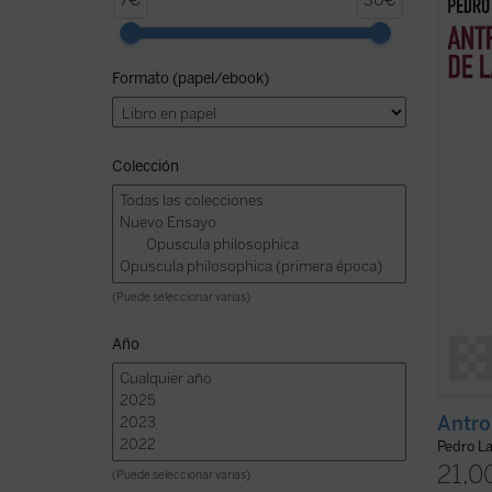
7€
30€
uno de
ser hu
anális
Formato (papel/ebook)
explor
nuestr
(ver f
Colección
(Puede seleccionar varias)
Año
Antro
Pedro La
21,0
(Puede seleccionar varias)