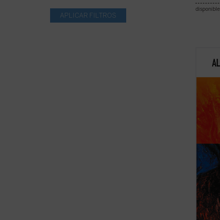
disponible
Punto 
enamo
de am
inform
realid
substa
realid