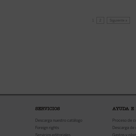
1
2
Siguiente »
SERVICIOS
AYUDA E
Descarga nuestro catálogo
Proceso de 
Foreign rights
Descarga de
Servicios editoriales
Gastos y plaz