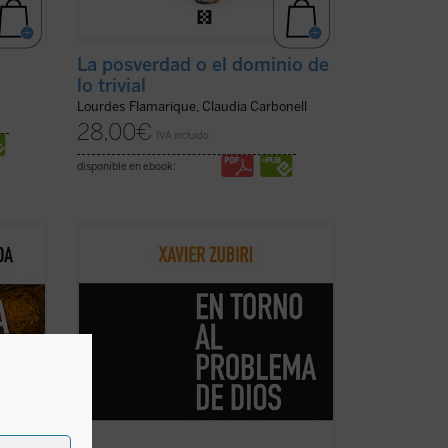
La posverdad o el dominio de
lo trivial
Lourdes Flamarique, Claudia Carbonell
28,00
€
IVA incluido
disponible en ebook:
pero
Este ensayo clásico de Zubiri constituye
entre
una de las mejores introducciones a su
dad,
filosofía. Publicado ahora por primera
libro
vez en edición separada, permitirá al
que
lector apreciar en todo su valor la
bondad,
originaria formulación de la idea de
religación, ...
(ver ficha)