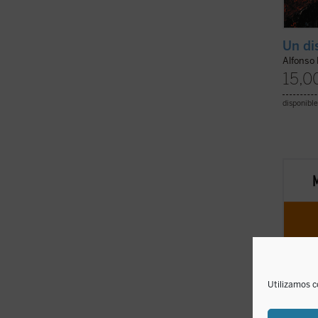
Un di
Alfonso
15,0
disponible
Los le
leccio
los ll
cómo l
aquí. 
el aut
argent
Utilizamos c