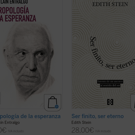
 los motores fundamentales del
filosófica de Stein, un diálogo entr
mano: la esperanza. A través de un
Edmund Husserl y santo Tomás de
is profundo y accesible, el autor
Aquino que se extiende a Platón,
a cómo este concepto ha guiado
Aristóteles, san Agustín, Duns Esco
a historia, desde sus raíces más ...
etc. Este ensayo lleva la impronta de
icha)
(ver ficha)
pología de la esperanza
Ser finito, ser eterno
ín Entralgo
Edith Stein
0
€
28,00
€
IVA incluido
IVA incluido