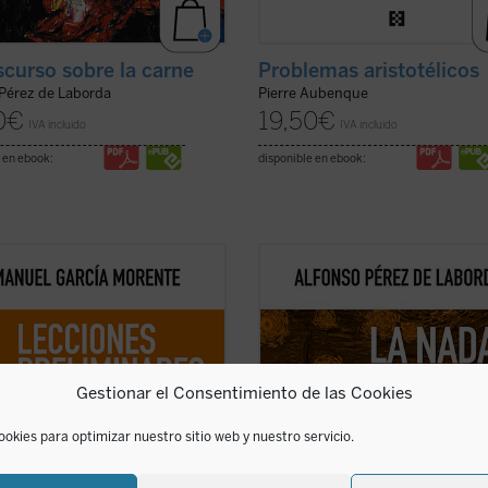
scurso sobre la carne
Problemas aristotélicos
 Pérez de Laborda
Pierre Aubenque
0
€
19,50
€
IVA incluido
IVA incluido
 en ebook:
disponible en ebook:
ctores y estudiosos de estas
Puede decirse que la nada existe; 
nes cuentan con un recorrido que
no que haya la nada. La diferencia 
evará a entender el porqué y el
la nada que existe y la verdad, bon
a humanidad ha llegado hasta
belleza de las que se trata en este 
Nacidas de un curso impartido por
es que de estas no se puede decir 
or en 1937 en la universidad
existen, sino que las hay. Verdad, 
Gestionar el Consentimiento de las Cookies
ina de ...
(ver ficha)
y ...
(ver ficha)
ookies para optimizar nuestro sitio web y nuestro servicio.