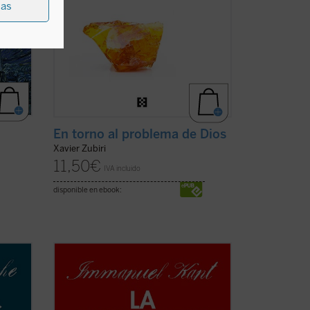
ias
En torno al problema de Dios
Xavier Zubiri
11,50
€
IVA incluido
disponible en ebook:
Con esta célebre disertación latina de
1770
Sobre la forma y los principios del
mundo sensible y del inteligible
,
ica y
Immanuel Kant, además de inaugurar su