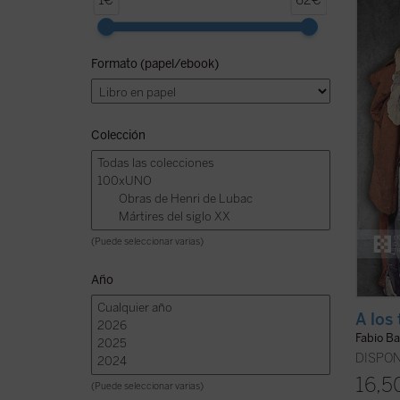
1€
62€
Giussa
libro 
a la l
Formato (papel/ebook)
encend
litera
método
Colección
(Puede seleccionar varias)
Año
A los 
Fabio Ba
DISPON
16,5
(Puede seleccionar varias)