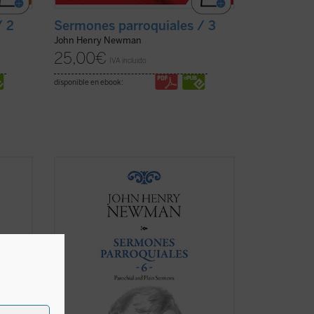
/ 2
Sermones parroquiales / 3
John Henry Newman
25,00
€
IVA incluido
disponible en ebook:
Los sermones de esta sexta entrega de
los
Sermones Parroquiales
fueron
su
predicados a lo largo de seis años, entre
e
1836 y el decisivo 1841. La impresión es
as
que Newman seleccionó con mucho
on
equilibrio los veinticinco sermones de
ficha)
este volumen. ...
(ver ficha)