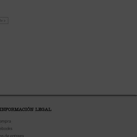
te »
 INFORMACIÓN LEGAL
compra
 ebooks
os de entrega