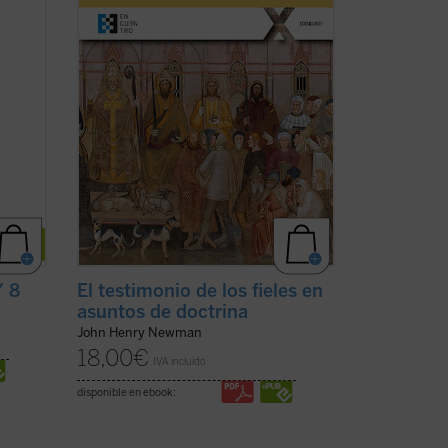
ewman
la revista
The Rambler
, aborda una
uidos
cuestión decisiva en la vida de la ...
(ver
ficha)
/ 8
El testimonio de los fieles en
asuntos de doctrina
John Henry Newman
18,00
€
IVA incluido
disponible en ebook: