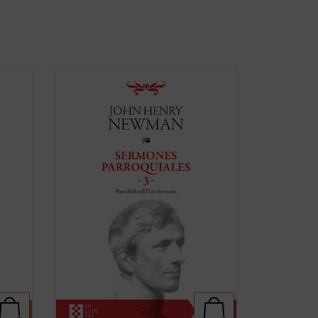
ohn
En este tercer volumen de la serie de los
Sermones parroquiales
se incluyen
dacia.
veinticinco sermones predicados en la
, que
iglesia de Saint Mary's en Oxford. El
la
genio humano y cristiano de Newman,
que ya era una autoridad no exenta de
a)
polémica en ...
(ver ficha)