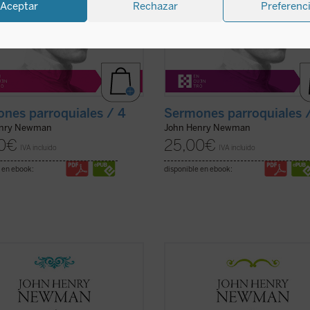
Aceptar
Rechazar
Preferenc
nes parroquiales / 4
Sermones parroquiales 
enry Newman
John Henry Newman
0
€
25,00
€
IVA incluido
IVA incluido
 en ebook:
disponible en ebook:
2, tras la aparición del sexto
Al igual que en el tomo anterior, los
en, Newman había dado por
textos reunidos en este último vo
ada la publicación de la serie de
de los
Sermones parroquiales
no
rmones parroquiales
. En esos
formaron parte de la primera edici