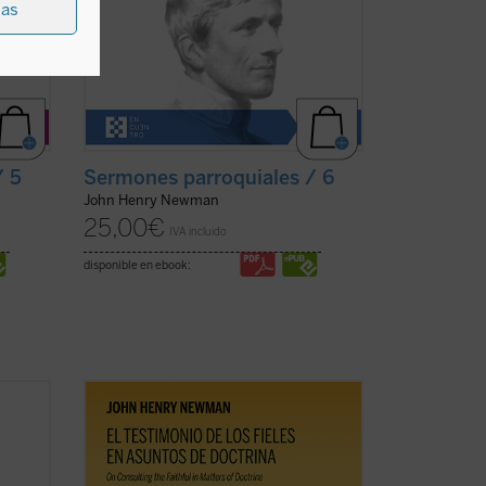
ias
/ 5
Sermones parroquiales / 6
John Henry Newman
25,00
€
IVA incluido
disponible en ebook:
 18
El testimonio de los fieles en asuntos de
lumen
doctrina
es uno de los textos más
significativos de John Henry Newman en
ón de
su etapa católica. Publicado en 1859 en