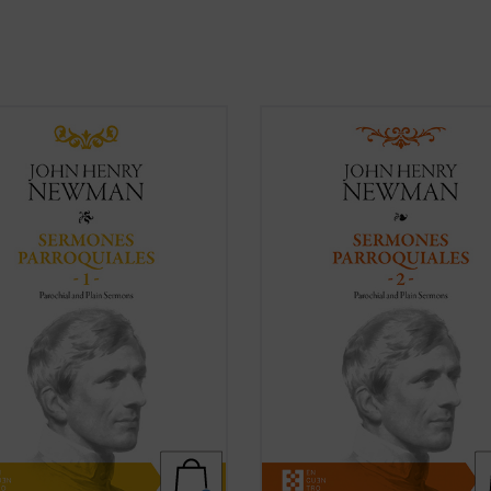
 su ordenación como pastor
En estos treinta y dos sermones, J
cano hasta su muerte como
Henry Newman vuelve a poner de
al católico, la figura de Newman
manifiesto su fuerza, frescura y au
a de sorprender por la coherencia
Fuerza en la verdad de su mensaje
trayectoria. En estos
Sermones
es el mensaje de Dios; frescura en 
uiales
, un clásico de la
palabra, con un lenguaje cercano y
ualidad cristiana que ...
(ver ficha)
familiar que se aleja del ...
(ver fich