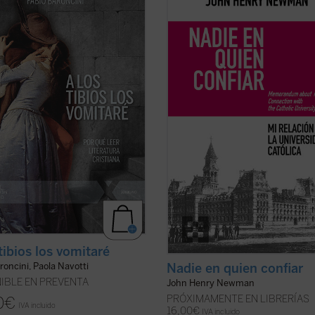
ni en el volumen
Mis lecturas
, este
definitivo redactado por Newman 
reúne y sintetiza las introducciones
1873 para dar su versión de aquel
ectura con las que Baroncini
estrepitoso y lamentable fracaso. E
ía en los chavales una pasión
autor desgrana sus constantes
ria y también comunicaba un
desencuentros con el arzobispo Pa
 de ...
(ver ficha)
Cullen y la jerarquía católica, ...
(ver
tibios los vomitaré
roncini, Paola Navotti
Nadie en quien confiar
IBLE EN PREVENTA
John Henry Newman
PRÓXIMAMENTE EN LIBRERÍAS
0
€
IVA incluido
16,00
€
IVA incluido