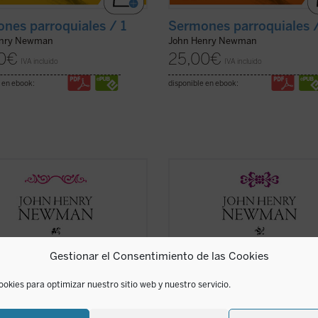
nes parroquiales / 1
Sermones parroquiales 
enry Newman
John Henry Newman
0
€
25,00
€
IVA incluido
IVA incluido
 en ebook:
disponible en ebook:
1835 y 1838, periodo al que
Los veinticuatro sermones de este
necen los sermones que
quinto volumen de los
Sermones
tramos en este cuarto volumen de
parroquiales
fueron predicados en 
ie de los Sermones Parroquiales,
mayoría en los años 1838-1840. Est
 se halla en plena evolución
periodo coincide plenamente con l
el anglicanismo hacia el
primeras experiencias que acabar
Gestionar el Consentimiento de las Cookies
ismo. Su batalla contra el ...
(ver
conduciendo a Newman a la ...
(ver 
ookies para optimizar nuestro sitio web y nuestro servicio.