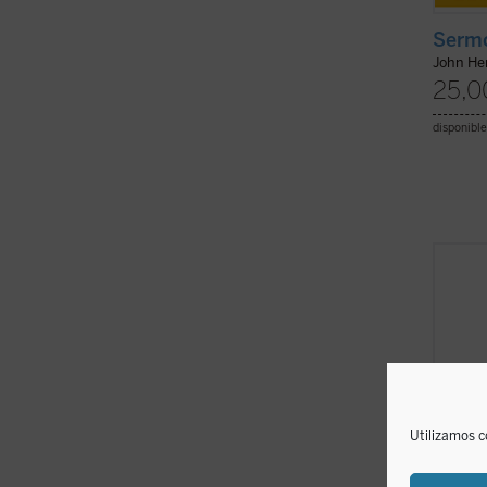
Sermo
John H
25,0
disponible
Entre 
perte
encon
la ser
Newman
desde 
catolic
ficha)
Utilizamos c