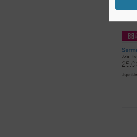
Sermo
John H
25,0
disponible
En 184
volum
termin
sus
Se