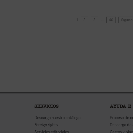
1
2
3
…
40
Siguien
SERVICIOS
AYUDA E
Descarga nuestro catálogo
Proceso de 
Foreign rights
Descarga de
Servicios editoriales
Gastos y plaz