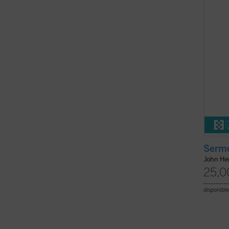
moment
dramát
culmin
Sermo
John H
25,0
disponible