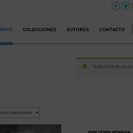
IBROS
COLECCIONES
AUTORES
CONTACTO
“Sabiduría de un pob
surco trazado por el mismo
Este libro recupera el memorando