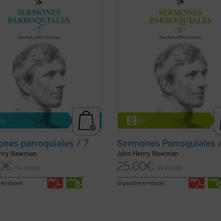
os se hallaba inmerso en el
1842, previa a la conversión de N
ico proceso interior que
al catolicismo, sino que fueron incl
aría con su conversión ...
(ver ficha)
en la ...
(ver ficha)
nes parroquiales / 7
Sermones Parroquiales 
enry Newman
John Henry Newman
0
€
25,00
€
IVA incluido
IVA incluido
 en ebook:
disponible en ebook: