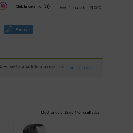
Club Encuentro
1 producto
15,00€
Buscar
re” se ha añadido a tu carrito.
Ver carrito
Mostrando 1 - 12 de 470 resultados
En estas conferencias, la voz profética de