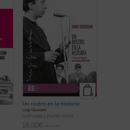
en
Luigi Giussani es capaz de señalar,
incluso en ese momento histórico
l
convulso entre 1969 y 1970, un camino de
esperanza y verdad para el hombre
ul
contemporáneo.
Un rostro en la historia
 ficha)
es un ...
(ver ficha)
Un rostro en la historia
Luigi Giussani
DISPONIBLE EN PREVENTA
18,00
€
IVA incluido