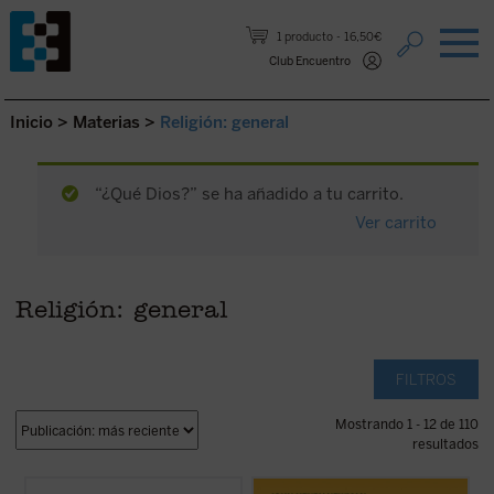
Saltar al contenido.
1 producto
16,50€
Club Encuentro
Inicio
>
Materias
>
Religión: general
“¿Qué Dios?” se ha añadido a tu carrito.
Ver carrito
Religión: general
FILTROS
Mostrando 1 - 12 de 110
resultados