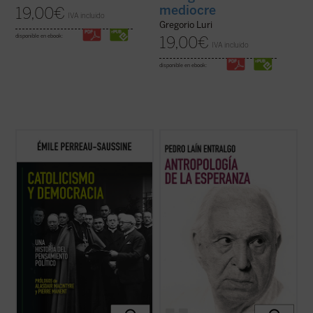
mediocre
19,00
€
IVA incluido
Gregorio Luri
disponible en ebook:
19,00
€
IVA incluido
disponible en ebook:
Catolicismo y democracia
recorre la
Este libro nos invita a reflexionar sobre uno
evolución del pensamiento político católico
de los motores fundamentales del ser
desde la Revolución francesa hasta hoy.
humano: la esperanza. A través de un
Émile Perreau-Saussine analiza cómo la
análisis profundo y accesible, el autor
Iglesia respondió a la democracia liberal,
explora cómo este concepto ha guiado
un sistema para el que no ...
(ver ficha)
nuestra historia, desde sus raíces más ...
(ver ficha)