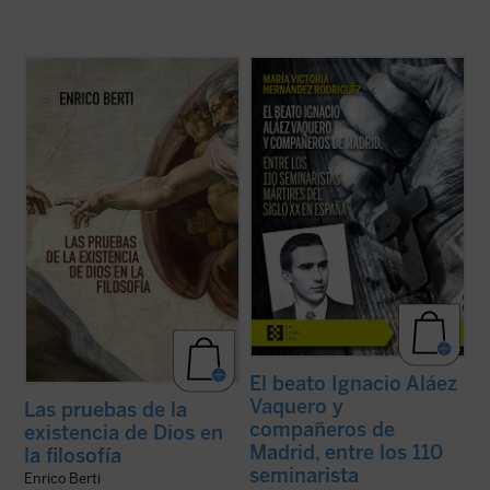
Berti recorre el camino que va desde
La beatificación de estos 11 mártires, en
Aristóteles hasta los debates
2026, coincide con el noventa aniversario
contemporáneos, reconstruyendo los
de la explosión sangrienta, en 1936, de la
argumentos que la tradición filosófica ha
persecución del siglo XX en España. La
elaborado a lo largo de siglos. El resultado
postuladora de su Causa de beatificación
es una obra que invita a reflexionar sin
presenta aquí una breve pero ...
(ver ficha)
prejuicios, ...
(ver ficha)
El beato Ignacio Aláez
Vaquero y
Las pruebas de la
compañeros de
existencia de Dios en
Madrid, entre los 110
la filosofía
seminarista
Enrico Berti