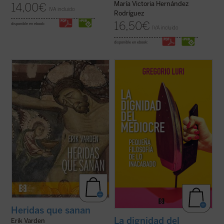
María Victoria Hernández
14,00
€
IVA incluido
Rodríguez
16,50
€
disponible en ebook:
IVA incluido
disponible en ebook:
Gregorio Luri nos conduce por un viaje
¿Qué hacer cuando el sufrimiento se
filosófico para mostrarnos que nuestra
vuelve insoportable y las respuestas
condición intermedia —entre la animalidad
convencionales ya no bastan? El monje y
y la divinidad, entre el ser y la nada— es, en
obispo Erik Varden nos propone un camino.
realidad, la fuente de nuestra dignidad. Un
Inspirándose en un antiguo poema
canto a la condición ...
(ver ficha)
cisterciense, este libro nos invita a
contemplar ...
(ver ficha)
Heridas que sanan
La dignidad del
Erik Varden