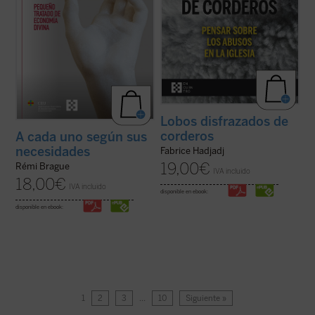
Lobos disfrazados de
corderos
A cada uno según sus
necesidades
Fabrice Hadjadj
19,00
€
Rémi Brague
IVA incluido
18,00
€
IVA incluido
disponible en ebook:
disponible en ebook:
1
2
3
…
10
Siguiente »