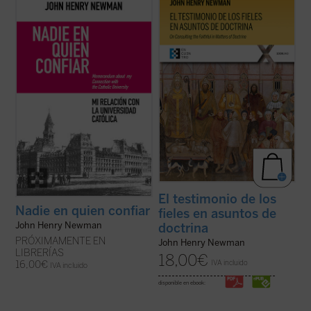
Este libro recupera el memorando
El testimonio de los fieles en asuntos de
definitivo redactado por Newman en 1873
doctrina
es uno de los textos más
para dar su versión de aquel estrepitoso y
significativos de John Henry Newman en
lamentable fracaso. El autor desgrana sus
su etapa católica. Publicado en 1859 en la
constantes desencuentros con el
revista
The Rambler
, aborda una cuestión
arzobispo Paul Cullen y la jerarquía
decisiva en la vida de la ...
(ver ficha)
católica, ...
(ver ficha)
El testimonio de los
Nadie en quien confiar
fieles en asuntos de
John Henry Newman
doctrina
PRÓXIMAMENTE EN
John Henry Newman
LIBRERÍAS
18,00
€
IVA incluido
16,00
€
IVA incluido
disponible en ebook: