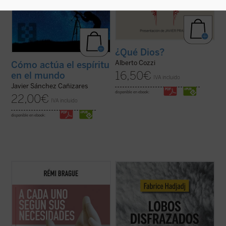
¿Qué Dios?
Alberto Cozzi
Cómo actúa el espíritu
16,50
€
en el mundo
IVA incluido
Javier Sánchez Cañizares
disponible en ebook:
22,00
€
IVA incluido
disponible en ebook:
Este «pequeño tratado» es la continuación
Fabrice Hadjadj nos sumerge en las raíces
de los estudios emblemáticos de Rémi
del mal, donde, según el Evangelio, «los
Brague sobre el concepto de
mundo
. En
lobos se disfrazan de corderos». Una
una sucesión de breves capítulos expone
denuncia de la mentira, la impostura y la
una teoría de la Providencia divina en la que
credulidad. Un alegato a favor de la fe. Un
Dios provee a todos los ...
(ver ficha)
ensayo vigorizante, ejemplar por su ...
(ver
ficha)