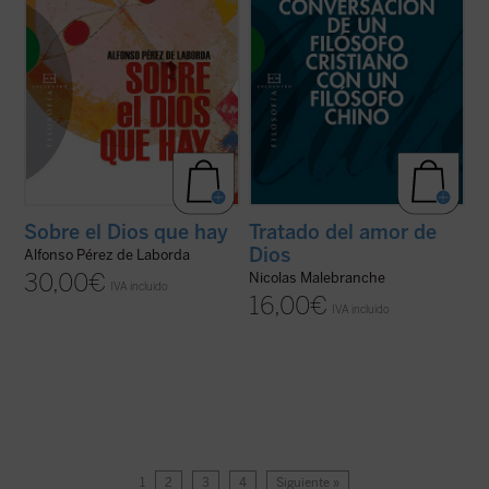
Sobre el Dios que hay
Tratado del amor de
Dios
Alfonso Pérez de Laborda
30,00
€
Nicolas Malebranche
IVA incluido
16,00
€
IVA incluido
1
2
3
4
Siguiente »