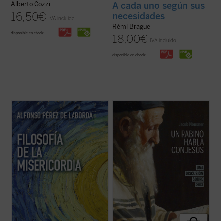
Alberto Cozzi
A cada uno según sus
16,50
€
necesidades
IVA incluido
Rémi Brague
disponible en ebook:
18,00
€
IVA incluido
disponible en ebook:
Rodeando el conjunto de toda la Realidad de
Imagínate transportado dos mil años atrás,
esa completud, y ofertando la Realidad
a Galilea, justo en el momento en que Jesús
unitiva de su Ser, se nos hace ver en esos
pronuncia su Sermón de la Montaña.
vislumbres cómo se adivina y se nutre la
Después de escucharle, ¿abandonarías tus
Realidad extremosa de quien es el único
convicciones religiosas y tu ideología para
Dios....
(ver ficha)
seguirle, o te aferrarías a ...
(ver ficha)