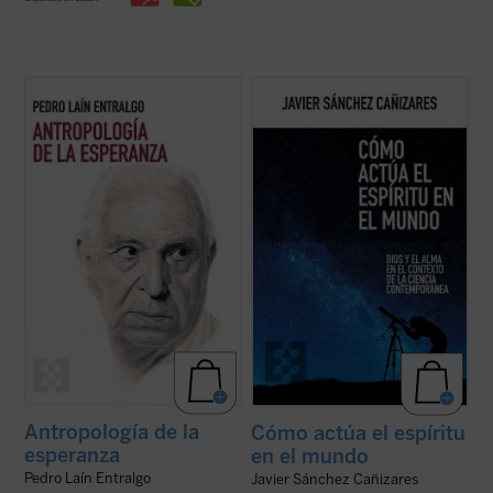
Este libro nos invita a reflexionar sobre uno
El autor traza un modelo para explicar
de los motores fundamentales del ser
cómo actúa el espíritu en el mundo, pero
humano: la esperanza. A través de un
también por qué emergen novedades en la
análisis profundo y accesible, el autor
naturaleza o qué significado tiene la
explora cómo este concepto ha guiado
existencia del mal. Una propuesta audaz,
nuestra historia, desde sus raíces más ...
con un estilo a la vez riguroso y ...
(ver
(ver ficha)
ficha)
Antropología de la
Cómo actúa el espíritu
esperanza
en el mundo
Pedro Laín Entralgo
Javier Sánchez Cañizares