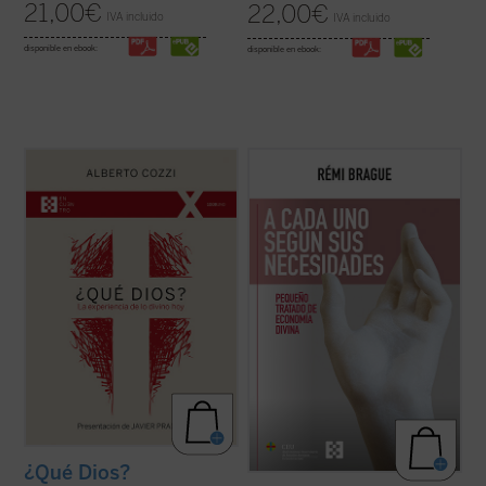
21,00
€
22,00
€
IVA incluido
IVA incluido
disponible en ebook:
disponible en ebook:
¿Qué Dios?
nos recuerda que el discurso
Este «pequeño tratado» es la continuación
sobre Dios no es meramente un ejercicio
de los estudios emblemáticos de Rémi
intelectual, sino una apertura, un desafío a
Brague sobre el concepto de
mundo
. En
ampliar nuestra comprensión de la
una sucesión de breves capítulos expone
experiencia humana....
(ver ficha)
una teoría de la Providencia divina en la que
Dios provee a todos los ...
(ver ficha)
¿Qué Dios?