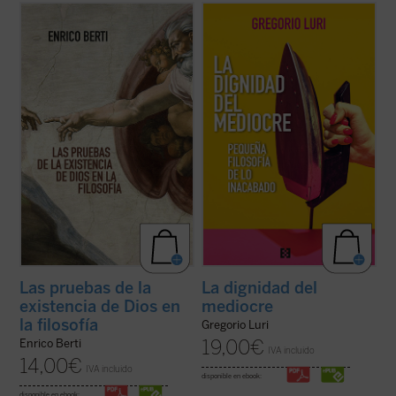
Berti recorre el camino que va desde
Gregorio Luri nos conduce por un viaje
Aristóteles hasta los debates
filosófico para mostrarnos que nuestra
contemporáneos, reconstruyendo los
condición intermedia —entre la animalidad
argumentos que la tradición filosófica ha
y la divinidad, entre el ser y la nada— es, en
elaborado a lo largo de siglos. El resultado
realidad, la fuente de nuestra dignidad. Un
es una obra que invita a reflexionar sin
canto a la condición ...
(ver ficha)
prejuicios, ...
(ver ficha)
Las pruebas de la
La dignidad del
existencia de Dios en
mediocre
la filosofía
Gregorio Luri
19,00
€
Enrico Berti
IVA incluido
14,00
€
IVA incluido
disponible en ebook:
disponible en ebook: