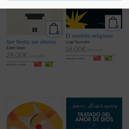
El sentido religioso
Ser finito, ser eterno
Luigi Giussani
18,00
€
Edith Stein
IVA incluido
28,00
€
IVA incluido
disponible en ebook:
disponible en ebook:
Lo que decimos en una una filosofía de la
En estos dos breves escritos de
carne sobre el Dios que hay, partiendo
Malebranche, inéditos en español,
siempre de un contexto de
encontramos buena parte de los conceptos
experiencialidad, nos conduce a poder
esenciales de su metafísica y su
decir que el mundo es creación, afirmando,
antropología, pero expuestas dentro del
pues, un Dios creador. Pero esta mirada
fragor de algunas de las principales
nuestra nos ...
(ver ficha)
controversias que marcaron ...
(ver ficha)