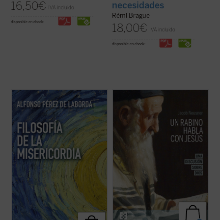
16,50
€
necesidades
IVA incluido
Rémi Brague
disponible en ebook:
18,00
€
IVA incluido
disponible en ebook:
Rodeando el conjunto de toda la Realidad de
Imagínate transportado dos mil años atrás,
esa completud, y ofertando la Realidad
a Galilea, justo en el momento en que Jesús
unitiva de su Ser, se nos hace ver en esos
pronuncia su Sermón de la Montaña.
vislumbres cómo se adivina y se nutre la
Después de escucharle, ¿abandonarías tus
Realidad extremosa de quien es el único
convicciones religiosas y tu ideología para
Dios....
(ver ficha)
seguirle, o te aferrarías a ...
(ver ficha)