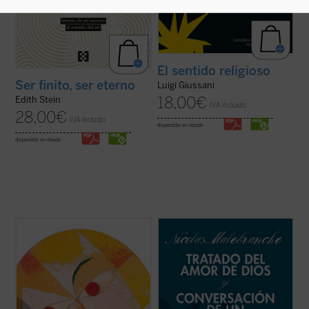
El sentido religioso
Ser finito, ser eterno
Luigi Giussani
18,00
€
Edith Stein
IVA incluido
28,00
€
IVA incluido
disponible en ebook:
disponible en ebook:
Lo que decimos en una una filosofía de la
En estos dos breves escritos de
carne sobre el Dios que hay, partiendo
Malebranche, inéditos en español,
siempre de un contexto de
encontramos buena parte de los conceptos
experiencialidad, nos conduce a poder
esenciales de su metafísica y su
decir que el mundo es creación, afirmando,
antropología, pero expuestas dentro del
pues, un Dios creador. Pero esta mirada
fragor de algunas de las principales
nuestra nos ...
(ver ficha)
controversias que marcaron ...
(ver ficha)