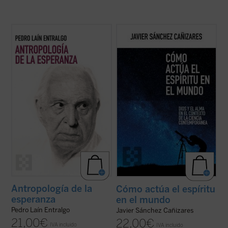
Este libro nos invita a reflexionar sobre uno
El autor traza un modelo para explicar
de los motores fundamentales del ser
cómo actúa el espíritu en el mundo, pero
humano: la esperanza. A través de un
también por qué emergen novedades en la
análisis profundo y accesible, el autor
naturaleza o qué significado tiene la
explora cómo este concepto ha guiado
existencia del mal. Una propuesta audaz,
nuestra historia, desde sus raíces más ...
con un estilo a la vez riguroso y ...
(ver
(ver ficha)
ficha)
Antropología de la
Cómo actúa el espíritu
esperanza
en el mundo
Pedro Laín Entralgo
Javier Sánchez Cañizares
21,00
€
22,00
€
IVA incluido
IVA incluido