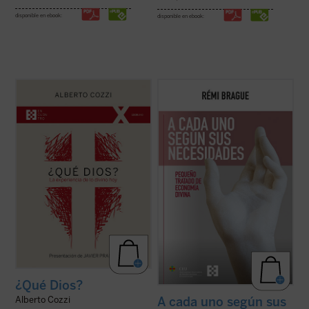
disponible en ebook:
disponible en ebook:
¿Qué Dios?
nos recuerda que el discurso
Este «pequeño tratado» es la continuación
sobre Dios no es meramente un ejercicio
de los estudios emblemáticos de Rémi
intelectual, sino una apertura, un desafío a
Brague sobre el concepto de
mundo
. En
ampliar nuestra comprensión de la
una sucesión de breves capítulos expone
experiencia humana....
(ver ficha)
una teoría de la Providencia divina en la que
Dios provee a todos los ...
(ver ficha)
¿Qué Dios?
Alberto Cozzi
A cada uno según sus