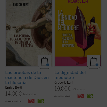
Aristóteles hasta los debates
filosófico para mostrarnos que nuestra
contemporáneos, reconstruyendo los
condición intermedia —entre la animalidad
argumentos que la tradición filosófica ha
y la divinidad, entre el ser y la nada— es, en
elaborado a lo largo de siglos. El resultado
realidad, la fuente de nuestra dignidad. Un
es una obra que invita a reflexionar sin
canto a la condición ...
(ver ficha)
prejuicios, ...
(ver ficha)
Las pruebas de la
La dignidad del
existencia de Dios en
mediocre
la filosofía
Gregorio Luri
19,00
€
Enrico Berti
IVA incluido
14,00
€
IVA incluido
disponible en ebook:
disponible en ebook: