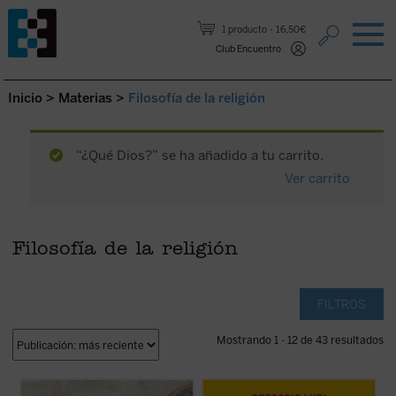
Saltar al contenido.
1 producto
16,50€
Club Encuentro
Inicio
>
Materias
>
Filosofía de la religión
“¿Qué Dios?” se ha añadido a tu carrito.
Ver carrito
Filosofía de la religión
FILTROS
Mostrando 1 - 12 de 43 resultados
Berti recorre el camino que va desde
Gregorio Luri nos conduce por un viaje