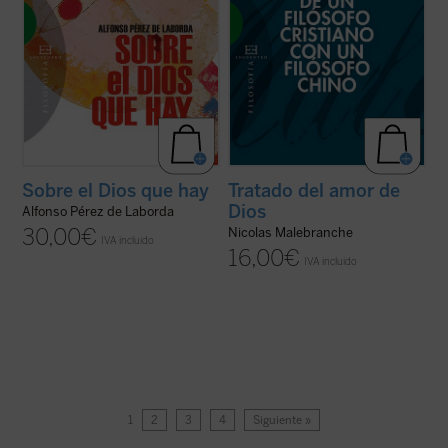
Sobre el Dios que hay
Tratado del amor de
Dios
Alfonso Pérez de Laborda
30,00
€
Nicolas Malebranche
IVA incluido
16,00
€
IVA incluido
1
2
3
4
Siguiente »