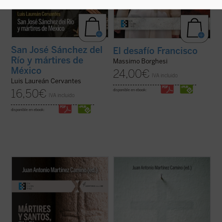
San José Sánchez del
El desafío Francisco
Río y mártires de
Massimo Borghesi
México
24,00
€
IVA incluido
Luis Laureán Cervantes
16,50
€
disponible en ebook:
IVA incluido
disponible en ebook:
En este libro se ensaya una historia
El fenómeno que padecemos plantea
hagiocéntrica de la Iglesia, pautada por los
preguntas nada fáciles de resolver:
santos y sus misiones, más que por papas,
¿estaremos ante un cambio de época?
obispos y concilios. Es una historia aún por
¿Saldrá fortalecida la esperanza
hacer, pero exigida por la enseñanza del
verdadera y se abandonará la utopía del
Vaticano II y de
Gaudete et ...
(ver ficha)
progreso, en lo que tiene de falsa e
inhumana? ¿Se dará, ...
(ver ficha)