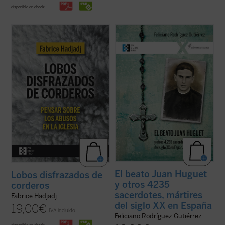
disponible en ebook:
Fabrice Hadjadj nos sumerge en las raíces
Este es el primer libro sobre los 4.235
del mal, donde, según el Evangelio, «los
sacerdotes y seminaristas mártires del
lobos se disfrazan de corderos». Una
siglo XX en España. Pequeña, pero
denuncia de la mentira, la impostura y la
hermosa y precisa herramienta para
credulidad. Un alegato a favor de la fe. Un
conocer una gran historia. Los mártires del
ensayo vigorizante, ejemplar por su ...
(ver
siglo XX son testigos admirables de la
ficha)
causa del ...
(ver ficha)
El beato Juan Huguet
Lobos disfrazados de
y otros 4235
corderos
sacerdotes, mártires
Fabrice Hadjadj
del siglo XX en España
19,00
€
IVA incluido
Feliciano Rodríguez Gutiérrez