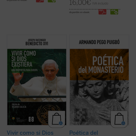
16,00
€
disponible en ebook:
IVA incluido
disponible en ebook:
El propósito de este libro no es otro que
Poética del monasterio
reflexiona
hacer pensar
, tomando en serio lo que
alrededor de los espacios fundamentales
aporta el anuncio cristiano y su riquísima
que constituyen el horizonte social y
tradición intelectual. Reúne textos de
antropológico de las tres figuras: el hogar,
Joseph Ratzinger/Benedicto XVI en torno a
la escuela y la celda, reivindicando una
un hilo conductor: su gran ...
(ver ficha)
pedagogía humanista fundada en la ...
(ver
ficha)
Vivir como si Dios
Poética del