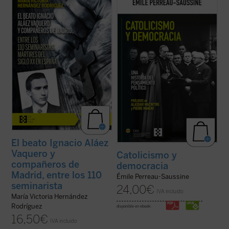
2026, coincide con el noventa aniversario
evolución del pensamiento político católico
de la explosión sangrienta, en 1936, de la
desde la Revolución francesa hasta hoy.
persecución del siglo XX en España. La
Émile Perreau-Saussine analiza cómo la
postuladora de su Causa de beatificación
Iglesia respondió a la democracia liberal,
presenta aquí una breve pero ...
(ver ficha)
un sistema para el que no ...
(ver ficha)
El beato Ignacio Aláez
Vaquero y
Catolicismo y
compañeros de
democracia
Madrid, entre los 110
Émile Perreau-Saussine
seminarista
24,00
€
IVA incluido
María Victoria Hernández
Rodríguez
disponible en ebook:
16,50
€
IVA incluido