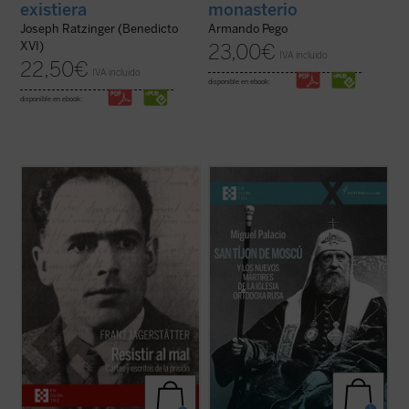
existiera
monasterio
Joseph Ratzinger (Benedicto
Armando Pego
XVI)
23,00
€
IVA incluido
22,50
€
IVA incluido
disponible en ebook:
disponible en ebook:
Franz Jägerstätter, campesino austriaco,
Tíjon de Moscú fue elegido patriarca en
casado, padre de tres niñas y ferviente
1917, en los días de la revolución rusa. Su
católico, fue ejecutado en 1943 por
mandato no duró ni ocho años. Falleció en
negarse a servir en el ejército nazi. Se
1925, a los sesenta años, casi seguro
publican aquí por primera vez en castellano
envenenado. En 1989 fue declarado santo,
todos los escritos de Jägerstätter ...
(ver
el primero de los nuevos mártires ...
(ver
ficha)
ficha)