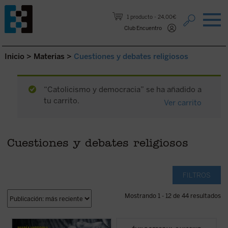
Saltar al contenido.
1 producto
24,00€
Club Encuentro
Inicio
>
Materias
>
Cuestiones y debates religiosos
“Catolicismo y democracia” se ha añadido a
tu carrito.
Ver carrito
Cuestiones y debates religiosos
FILTROS
Mostrando 1 - 12 de 44 resultados
La beatificación de estos 11 mártires, en
Catolicismo y democracia
recorre la