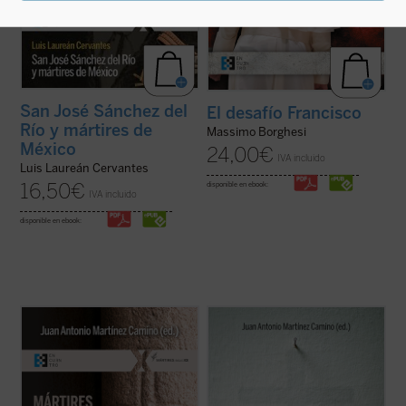
San José Sánchez del
El desafío Francisco
Río y mártires de
Massimo Borghesi
México
24,00
€
IVA incluido
Luis Laureán Cervantes
16,50
€
disponible en ebook:
IVA incluido
disponible en ebook:
En este libro se ensaya una historia
El fenómeno que padecemos plantea
hagiocéntrica de la Iglesia, pautada por los
preguntas nada fáciles de resolver:
santos y sus misiones, más que por papas,
¿estaremos ante un cambio de época?
obispos y concilios. Es una historia aún por
¿Saldrá fortalecida la esperanza
hacer, pero exigida por la enseñanza del
verdadera y se abandonará la utopía del
Vaticano II y de
Gaudete et ...
(ver ficha)
progreso, en lo que tiene de falsa e
inhumana? ¿Se dará, ...
(ver ficha)