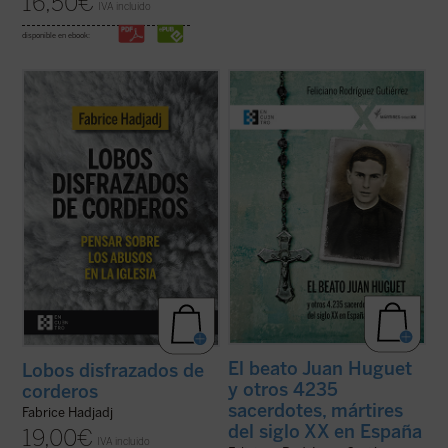
16,50
€
IVA incluido
disponible en ebook:
Fabrice Hadjadj nos sumerge en las raíces
Este es el primer libro sobre los 4.235
del mal, donde, según el Evangelio, «los
sacerdotes y seminaristas mártires del
lobos se disfrazan de corderos». Una
siglo XX en España. Pequeña, pero
denuncia de la mentira, la impostura y la
hermosa y precisa herramienta para
credulidad. Un alegato a favor de la fe. Un
conocer una gran historia. Los mártires del
ensayo vigorizante, ejemplar por su ...
(ver
siglo XX son testigos admirables de la
ficha)
causa del ...
(ver ficha)
El beato Juan Huguet
Lobos disfrazados de
y otros 4235
corderos
sacerdotes, mártires
Fabrice Hadjadj
del siglo XX en España
19,00
€
IVA incluido