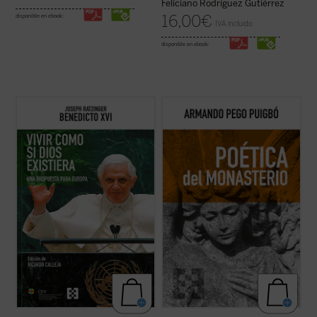
Feliciano Rodríguez Gutiérrez
16,00
€
disponible en ebook:
IVA incluido
disponible en ebook:
El propósito de este libro no es otro que
Poética del monasterio
reflexiona
hacer pensar
, tomando en serio lo que
alrededor de los espacios fundamentales
aporta el anuncio cristiano y su riquísima
que constituyen el horizonte social y
tradición intelectual. Reúne textos de
antropológico de las tres figuras: el hogar,
Joseph Ratzinger/Benedicto XVI en torno a
la escuela y la celda, reivindicando una
un hilo conductor: su gran ...
(ver ficha)
pedagogía humanista fundada en la ...
(ver
ficha)