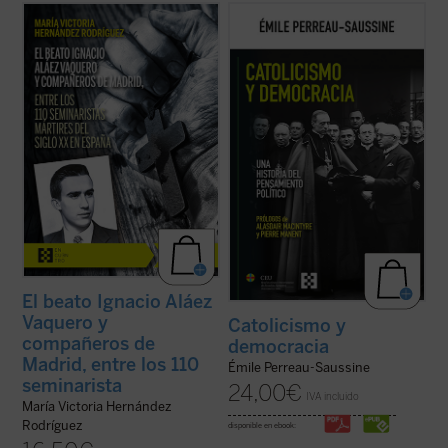
La beatificación de estos 11 mártires, en
Catolicismo y democracia
recorre la
2026, coincide con el noventa aniversario
evolución del pensamiento político católico
de la explosión sangrienta, en 1936, de la
desde la Revolución francesa hasta hoy.
persecución del siglo XX en España. La
Émile Perreau-Saussine analiza cómo la
postuladora de su Causa de beatificación
Iglesia respondió a la democracia liberal,
presenta aquí una breve pero ...
(ver ficha)
un sistema para el que no ...
(ver ficha)
El beato Ignacio Aláez
Vaquero y
Catolicismo y
compañeros de
democracia
Madrid, entre los 110
Émile Perreau-Saussine
seminarista
24,00
€
IVA incluido
María Victoria Hernández
Rodríguez
disponible en ebook: