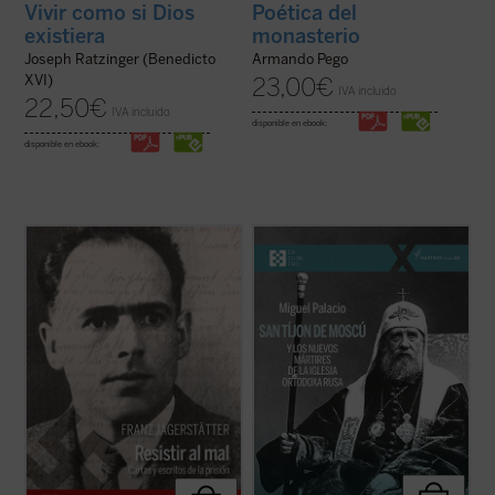
Vivir como si Dios
Poética del
existiera
monasterio
Joseph Ratzinger (Benedicto
Armando Pego
XVI)
23,00
€
IVA incluido
22,50
€
IVA incluido
disponible en ebook:
disponible en ebook:
Franz Jägerstätter, campesino austriaco,
Tíjon de Moscú fue elegido patriarca en
casado, padre de tres niñas y ferviente
1917, en los días de la revolución rusa. Su
católico, fue ejecutado en 1943 por
mandato no duró ni ocho años. Falleció en
negarse a servir en el ejército nazi. Se
1925, a los sesenta años, casi seguro
publican aquí por primera vez en castellano
envenenado. En 1989 fue declarado santo,
todos los escritos de Jägerstätter ...
(ver
el primero de los nuevos mártires ...
(ver
ficha)
ficha)