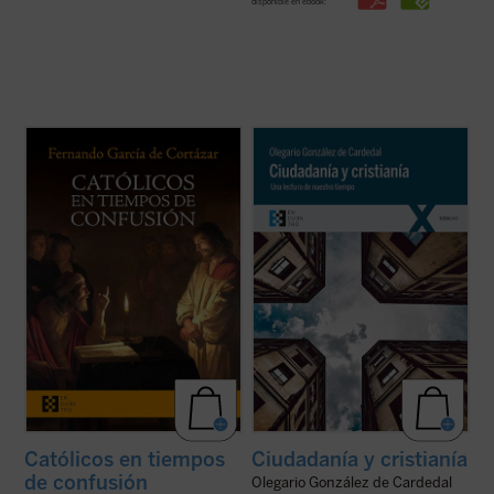
disponible en ebook:
Católicos en tiempos de confusión
es un
Olegario González de Cardedal, premio
manifiesto a favor de que el humanismo de
Joseph Ratzinger 2011, reflexiona aquí
tradición cristiana vuelva a ser la
sobre las actuales relaciones entre
referencia que nos defina, de tal forma que
Humanidad, ciudadanía y cristianía,
nuestros valores, los propios de la
entendiendo esta última como la
civilización occidental, recuperen su ...
(ver
configuración personal de un hombre por
ficha)
las realidades ...
(ver ficha)
Católicos en tiempos
Ciudadanía y cristianía
de confusión
Olegario González de Cardedal