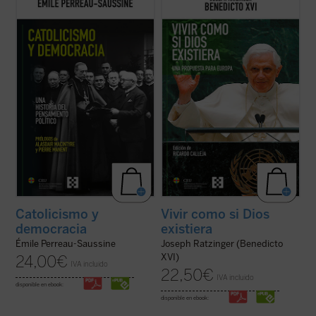
evolución del pensamiento político católico
hacer pensar
, tomando en serio lo que
desde la Revolución francesa hasta hoy.
aporta el anuncio cristiano y su riquísima
Émile Perreau-Saussine analiza cómo la
tradición intelectual. Reúne textos de
Iglesia respondió a la democracia liberal,
Joseph Ratzinger/Benedicto XVI en torno a
un sistema para el que no ...
(ver ficha)
un hilo conductor: su gran ...
(ver ficha)
Catolicismo y
Vivir como si Dios
democracia
existiera
Émile Perreau-Saussine
Joseph Ratzinger (Benedicto
XVI)
24,00
€
IVA incluido
22,50
€
IVA incluido
disponible en ebook:
disponible en ebook: