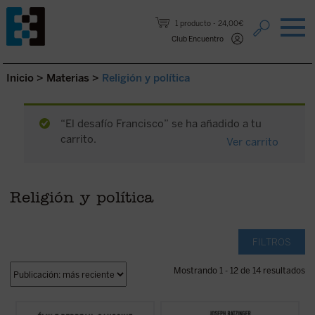
Saltar al contenido.
1 producto
24,00€
Club Encuentro
Inicio
>
Materias
>
Religión y política
“El desafío Francisco” se ha añadido a tu
carrito.
Ver carrito
Religión y política
FILTROS
Mostrando 1 - 12 de 14 resultados
Catolicismo y democracia
recorre la
El propósito de este libro no es otro que