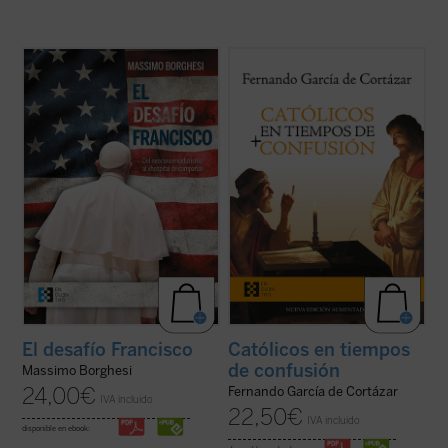
Borghesi analiza el drama interno que hoy
En esta hora grave de España,
Católicos en
desgarra a la Iglesia —que transita entre el
tiempos de confusión
, el nuevo libro de
neoconservadurismo y el «hospital de
Fernando García de Cortázar, es un
campaña»—, sus orígenes y sus
manifiesto a favor de que el humanismo de
protagonistas, y el riesgo de que pueda
tradición cristiana vuelva a ser la
conducir a un «cisma» ...
(ver ficha)
referencia que nos defina, de tal ...
(ver
ficha)
El desafío Francisco
Católicos en tiempos
de confusión
Massimo Borghesi
24,00
€
Fernando García de Cortázar
IVA incluido
22,50
€
IVA incluido
disponible en ebook: