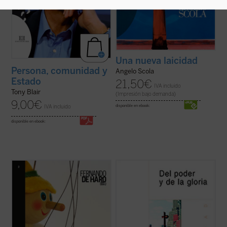
Una nueva laicidad
Persona, comunidad y
Angelo Scola
Estado
21,50
€
IVA incluido
Tony Blair
(Impresión bajo demanda)
9,00
€
IVA incluido
disponible en ebook:
disponible en ebook:
Ningún tema está suscitando tanta
El conjunto de ensayos que se recogen en
polémica como el debate en torno a la
este libro, cuyo título es un préstamo
nueva asignatura
Educación para la
intencionado de la novela más conocida de
ciudadanía
. El presente libro aborda desde
Graham Greene,
Del poder y de la gloria
,
una pluralidad de perspectivas una
por una parte, analiza algunos
cuestión en la que cristalizan las
acontecimientos cuyos protagonistas han
posiciones sobre ...
(ver ficha)
hecho ...
(ver ficha)