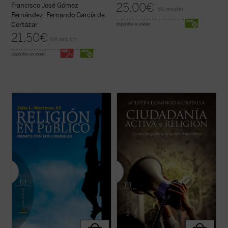
25,00
€
Francisco José Gómez
IVA incluido
Fernández, Fernando García de
Cortázar
disponible en ebook:
21,50
€
IVA incluido
disponible en ebook:
Este libro entra de lleno en la cuestión de la
Uno de los problemas más importantes de
presencia pública de la religión estudiando
la ética democrática es la clarificación del
una tradición ---la liberal---, que ha sido
papel que desempeñan las religiones en la
determinante en los últimos siglos del
esfera pública. Con la pretensión de
pensamiento occidental. Es una corriente
superar posiciones confesionalistas o
que, si entre los siglos XVII ...
(ver ficha)
laicistas, la filosofía moral y ...
(ver ficha)