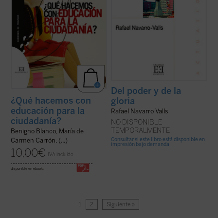
Del poder y de la
¿Qué hacemos con
gloria
educación para la
Rafael Navarro Valls
ciudadanía?
NO DISPONIBLE
TEMPORALMENTE
Benigno Blanco, María de
Consultar si este libro está disponible en
Carmen Carrón, (...)
impresión bajo demanda
10,00
€
IVA incluido
disponible en ebook:
1
2
Siguiente »