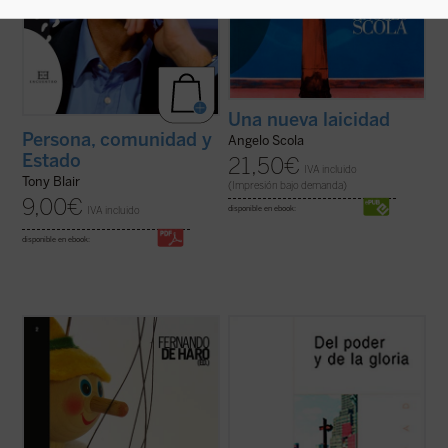
Una nueva laicidad
Persona, comunidad y
Angelo Scola
Estado
21,50
€
IVA incluido
Tony Blair
(Impresión bajo demanda)
9,00
€
IVA incluido
disponible en ebook:
disponible en ebook:
Ningún tema está suscitando tanta
El conjunto de ensayos que se recogen en
polémica como el debate en torno a la
este libro, cuyo título es un préstamo
nueva asignatura
Educación para la
intencionado de la novela más conocida de
ciudadanía
. El presente libro aborda desde
Graham Greene,
Del poder y de la gloria
,
una pluralidad de perspectivas una
por una parte, analiza algunos
cuestión en la que cristalizan las
acontecimientos cuyos protagonistas han
posiciones sobre ...
(ver ficha)
hecho ...
(ver ficha)