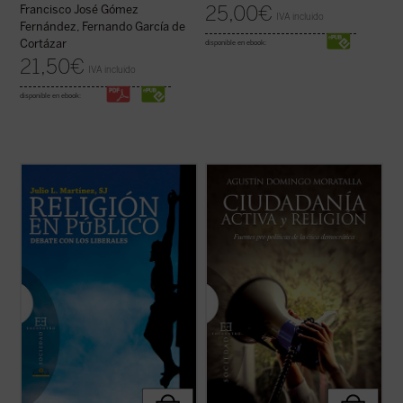
25,00
€
Francisco José Gómez
IVA incluido
Fernández, Fernando García de
Cortázar
disponible en ebook:
21,50
€
IVA incluido
disponible en ebook:
Este libro entra de lleno en la cuestión de la
Uno de los problemas más importantes de
presencia pública de la religión estudiando
la ética democrática es la clarificación del
una tradición ---la liberal---, que ha sido
papel que desempeñan las religiones en la
determinante en los últimos siglos del
esfera pública. Con la pretensión de
pensamiento occidental. Es una corriente
superar posiciones confesionalistas o
que, si entre los siglos XVII ...
(ver ficha)
laicistas, la filosofía moral y ...
(ver ficha)