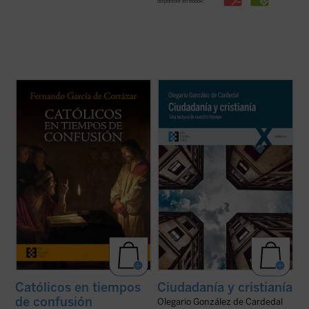
disponible en ebook:
Católicos en tiempos de confusión
es un
Olegario González de Cardedal, premio
manifiesto a favor de que el humanismo de
Joseph Ratzinger 2011, reflexiona aquí
tradición cristiana vuelva a ser la
sobre las actuales relaciones entre
referencia que nos defina, de tal forma que
Humanidad, ciudadanía y cristianía,
nuestros valores, los propios de la
entendiendo esta última como la
civilización occidental, recuperen su ...
(ver
configuración personal de un hombre por
ficha)
las realidades ...
(ver ficha)
Católicos en tiempos
Ciudadanía y cristianía
de confusión
Olegario González de Cardedal