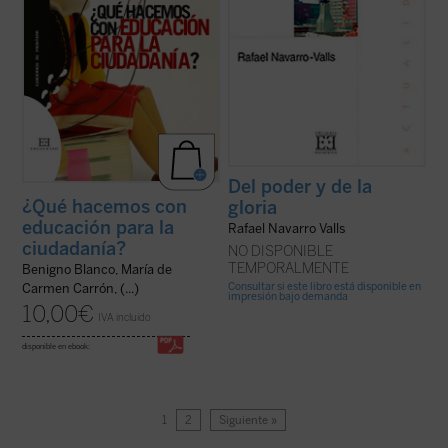
Del poder y de la
¿Qué hacemos con
gloria
educación para la
Rafael Navarro Valls
ciudadanía?
NO DISPONIBLE
TEMPORALMENTE
Benigno Blanco, María de
Consultar si este libro está disponible en
Carmen Carrón, (...)
impresión bajo demanda
10,00
€
IVA incluido
disponible en ebook:
1
2
Siguiente »