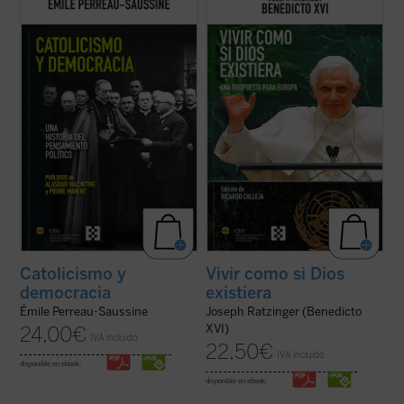
evolución del pensamiento político católico
hacer pensar
, tomando en serio lo que
desde la Revolución francesa hasta hoy.
aporta el anuncio cristiano y su riquísima
Émile Perreau-Saussine analiza cómo la
tradición intelectual. Reúne textos de
Iglesia respondió a la democracia liberal,
Joseph Ratzinger/Benedicto XVI en torno a
un sistema para el que no ...
(ver ficha)
un hilo conductor: su gran ...
(ver ficha)
Catolicismo y
Vivir como si Dios
democracia
existiera
Émile Perreau-Saussine
Joseph Ratzinger (Benedicto
XVI)
24,00
€
IVA incluido
22,50
€
IVA incluido
disponible en ebook:
disponible en ebook: