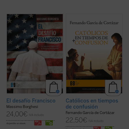
Borghesi analiza el drama interno que hoy
En esta hora grave de España,
Católicos en
desgarra a la Iglesia —que transita entre el
tiempos de confusión
, el nuevo libro de
neoconservadurismo y el «hospital de
Fernando García de Cortázar, es un
campaña»—, sus orígenes y sus
manifiesto a favor de que el humanismo de
protagonistas, y el riesgo de que pueda
tradición cristiana vuelva a ser la
conducir a un «cisma» ...
(ver ficha)
referencia que nos defina, de tal ...
(ver
ficha)
El desafío Francisco
Católicos en tiempos
de confusión
Massimo Borghesi
24,00
€
Fernando García de Cortázar
IVA incluido
22,50
€
IVA incluido
disponible en ebook: