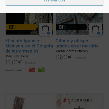
Preferencias
El beato Ignacio
Gitano y obispo
Maloyan, en el Gólgota
unidos en el martirio
de los armenios
Martín Ibarra Benlloch
13,00
€
José Luis Orella
IVA incluido
14,00
€
IVA incluido
disponible en ebook:
El siglo XX produjo las declaraciones de los
En la Albania comunista tuvo lugar la mayor
derechos humanos, pero también
persecución de la Iglesia católica en el siglo
centenares de millones de víctimas
XX. «Nunca antes había conocido la
masacradas en genocidios, guerras civiles
historia algo como lo acontecido en