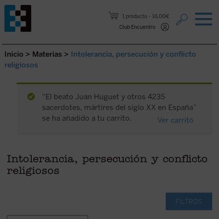
Saltar al contenido.
1 producto
16,00€
Club Encuentro
Inicio
>
Materias
>
Intolerancia, persecución y conflicto
religiosos
“El beato Juan Huguet y otros 4235
sacerdotes, mártires del siglo XX en España”
se ha añadido a tu carrito.
Ver carrito
Intolerancia, persecución y conflicto
religiosos
FILTROS