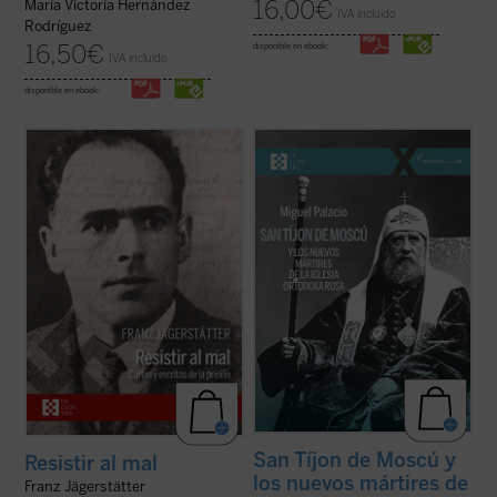
16,00
€
María Victoria Hernández
IVA incluido
Rodríguez
16,50
€
disponible en ebook:
IVA incluido
disponible en ebook:
Franz Jägerstätter, campesino austriaco,
Tíjon de Moscú fue elegido patriarca en
casado, padre de tres niñas y ferviente
1917, en los días de la revolución rusa. Su
católico, fue ejecutado en 1943 por
mandato no duró ni ocho años. Falleció en
negarse a servir en el ejército nazi. Se
1925, a los sesenta años, casi seguro
publican aquí por primera vez en castellano
envenenado. En 1989 fue declarado santo,
todos los escritos de Jägerstätter ...
(ver
el primero de los nuevos mártires ...
(ver
ficha)
ficha)
San Tíjon de Moscú y
Resistir al mal
los nuevos mártires de
Franz Jägerstätter