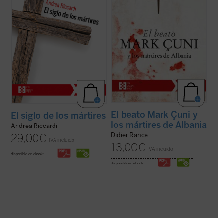
y mundiales, deportaciones, aniquilaciones
Albania... Vuestra experiencia de muerte y
de etnias, clases y grupos religiosos o ...
resurrección --les decía a los ...
(ver ficha)
(ver ficha)
El beato Mark Çuni y
El siglo de los mártires
los mártires de Albania
Andrea Riccardi
Didier Rance
29,00
€
IVA incluido
13,00
€
IVA incluido
disponible en ebook:
disponible en ebook: