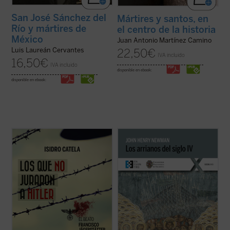
San José Sánchez del
Mártires y santos, en
Río y mártires de
el centro de la historia
México
Juan Antonio Martínez Camino
Luis Laureán Cervantes
22,50
€
IVA incluido
16,50
€
IVA incluido
disponible en ebook:
disponible en ebook:
El joven campesino austriaco, beato
En
Los arrianos del siglo IV
, Newman
Francisco Jägerstätter, fue uno de los
aborda la génesis, el desarrollo y
laicos que, en nombre de su conciencia de
consecuencias de la herejía arriana, la
católico, no quiso jurar fidelidad a Hitler.
primera gran crisis de la Iglesia después
Aquí se narra su vida y su martirio,
de la época de las persecuciones. Aunque
testimonio de luz para la Iglesia y la ...
(ver
la obra se sitúa casi al inicio de la ...
(ver
ficha)
ficha)