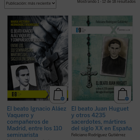
Mostrando 1 - 12 de 18 resultados
La beatificación de estos 11 mártires, en
Este es el primer libro sobre los 4.235
2026, coincide con el noventa aniversario
sacerdotes y seminaristas mártires del
de la explosión sangrienta, en 1936, de la
siglo XX en España. Pequeña, pero
persecución del siglo XX en España. La
hermosa y precisa herramienta para
postuladora de su Causa de beatificación
conocer una gran historia. Los mártires del
presenta aquí una breve pero ...
(ver ficha)
siglo XX son testigos admirables de la
causa del ...
(ver ficha)
El beato Ignacio Aláez
El beato Juan Huguet
Vaquero y
y otros 4235
compañeros de
sacerdotes, mártires
Madrid, entre los 110
del siglo XX en España
seminarista
Feliciano Rodríguez Gutiérrez