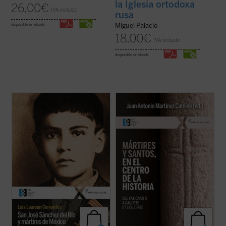
la Iglesia ortodoxa
26,00
€
IVA incluido
rusa
Miguel Palacio
disponible en ebook:
18,00
€
IVA incluido
disponible en ebook:
¿Qué pasó para que muchos católicos se
En este libro se ensaya una historia
alzaran contra el gobierno? ¿Fue legítima la
hagiocéntrica de la Iglesia, pautada por los
guerra de los cristeros? El autor de este
santos y sus misiones, más que por papas,
libro, natural del pueblo del joven mártir, no
obispos y concilios. Es una historia aún por
sólo responde a estas preguntas con
hacer, pero exigida por la enseñanza del
documentos, sino que logra ...
(ver ficha)
Vaticano II y de
Gaudete et ...
(ver ficha)