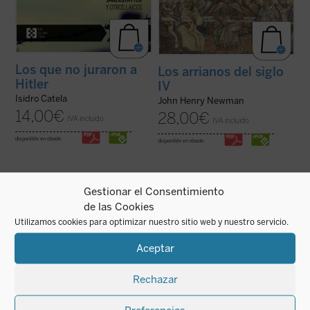
Los que no juraron a
Los arrianos del siglo
Hitler
IV
Isidro Catela
John Henry Newman
14,00
€
28,00
€
IVA incluido
IVA incluido
disponible en ebook:
disponible en ebook:
Gestionar el Consentimiento
de las Cookies
Utilizamos cookies para optimizar nuestro sitio web y nuestro servicio.
El beato Ignacio Maloyan, arzobispo de
El martirio de un tratante gitano y un obispo
Mardin (Turquía), martirizado en 1915, es
casi recién nombrado en Barbastro pone
Aceptar
uno de los seis obispos armenios católicos
de relieve cómo la persecución no
que fueron víctimas del genocidio armenio
distinguió personas. La perseguida era la
en las primeras décadas del siglo XX. Este
fe. La vida, pasión y muerte de estos
libro descubre aquella hermosa y ...
(ver
mártires narrada en este libro son un ...
Rechazar
ficha)
(ver ficha)