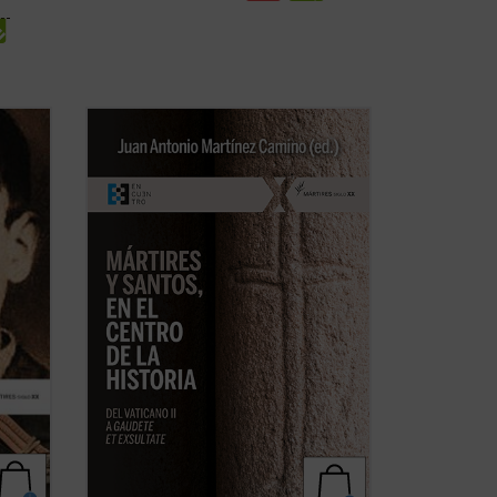
cos se
En este libro se ensaya una historia
hagiocéntrica de la Iglesia, pautada por
 El
los santos y sus misiones, más que por
blo del
papas, obispos y concilios. Es una historia
tas
aún por hacer, pero exigida por la
ue
enseñanza del Vaticano II y de
Gaudete
et ...
(ver ficha)