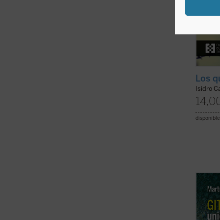
Los q
Isidro C
14,0
disponible
El mar
obispo
Barbas
persec