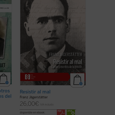
 del
casado, padre de tres niñas y ferviente
católico, fue ejecutado en 1943 por
ra
negarse a servir en el ejército nazi. Se
tires
publican aquí por primera vez en
s de
castellano todos los escritos de
Jägerstätter ...
(ver ficha)
otros
Resistir al mal
es del
Franz Jägerstätter
26,00
€
IVA incluido
disponible en ebook: