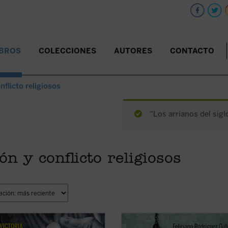
IBROS
COLECCIONES
AUTORES
CONTACTO
nflicto religiosos
“Los arrianos del sigl
ón y conflicto religiosos
tificación de estos 11 mártires, en
Este es el primer libro sobre los 4.