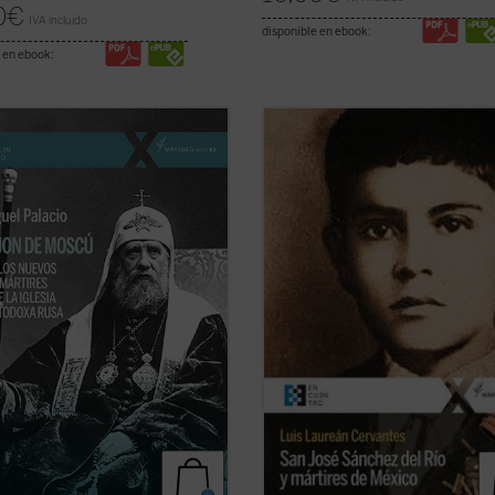
0
€
IVA incluido
disponible en ebook:
 en ebook:
de Moscú fue elegido patriarca en
¿Qué pasó para que muchos católi
en los días de la revolución rusa. Su
alzaran contra el gobierno? ¿Fue
o no duró ni ocho años. Falleció
legítima la guerra de los cristeros?
5, a los sesenta años, casi seguro
autor de este libro, natural del pue
nado. En 1989 fue declarado
joven mártir, no sólo responde a es
 el primero de los nuevos mártires
preguntas con documentos, sino q
ficha)
logra ...
(ver ficha)