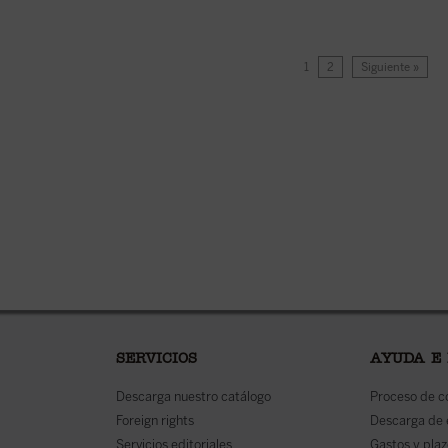
1
2
Siguiente »
SERVICIOS
AYUDA E
Descarga nuestro catálogo
Proceso de 
Foreign rights
Descarga de
Servicios editoriales
Gastos y plaz