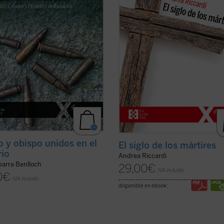
uida era la fe. La vida, pasión y
civiles y mundiales, deportaciones,
 de estos mártires narrada en
aniquilaciones de etnias, clases y 
bro son un ...
(ver ficha)
religiosos o ...
(ver ficha)
o y obispo unidos en el
El siglo de los mártires
rio
Andrea Riccardi
barra Benlloch
29,00
€
IVA incluido
0
€
IVA incluido
disponible en ebook: