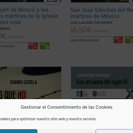
íjon de Moscú y los
San José Sánchez del Rí
s mártires de la Iglesia
mártires de México
oxa rusa
Luis Laureán Cervantes
16,50
€
alacio
IVA incluido
0
€
IVA incluido
disponible en ebook:
 en ebook:
en campesino austriaco, beato
En
Los arrianos del siglo IV
, Newm
sco Jägerstätter, fue uno de los
aborda la génesis, el desarrollo y
 que, en nombre de su conciencia
consecuencias de la herejía arriana,
ólico, no quiso jurar fidelidad a
primera gran crisis de la Iglesia de
. Aquí se narra su vida y su martirio,
de la época de las persecuciones.
nio de luz para la Iglesia y la ...
Aunque la obra se sitúa casi al inici
Gestionar el Consentimiento de las Cookies
icha)
...
(ver ficha)
ookies para optimizar nuestro sitio web y nuestro servicio.