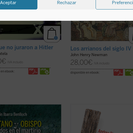
Aceptar
Rechazar
Preferenc
ue no juraron a Hitler
Los arrianos del siglo IV
atela
John Henry Newman
0
€
28,00
€
IVA incluido
IVA incluido
 en ebook:
disponible en ebook:
tirio de un tratante gitano y un
El siglo XX produjo las declaracion
 casi recién nombrado en
los derechos humanos, pero tambi
tro pone de relieve cómo la
centenares de millones de víctima
ución no distinguió personas. La
masacradas en genocidios, guerra