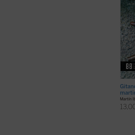
perseg
muerte
este li
Gitan
marti
Martín I
13,0