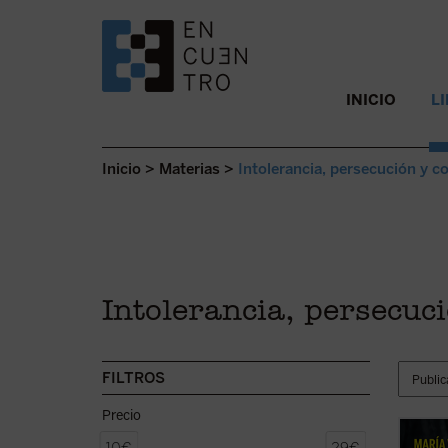
SALTAR AL CONTENIDO.
INICIO
L
Inicio
>
Materias
>
Intolerancia, persecución y co
Intolerancia, persecuci
FILTROS
Precio
La bea