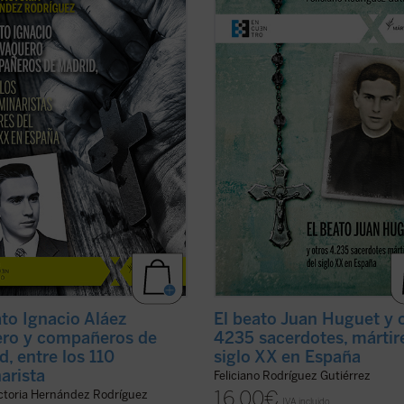
coincide con el noventa aniversario
sacerdotes y seminaristas mártires
explosión sangrienta, en 1936, de la
siglo XX en España. Pequeña, pero
ución del siglo XX en España. La
hermosa y precisa herramienta pa
adora de su Causa de beatificación
conocer una gran historia. Los már
ta aquí una breve pero ...
(ver
del siglo XX son testigos admirable
la causa del ...
(ver ficha)
ato Ignacio Aláez
El beato Juan Huguet y 
ro y compañeros de
4235 sacerdotes, mártir
d, entre los 110
siglo XX en España
arista
Feliciano Rodríguez Gutiérrez
16,00
€
ictoria Hernández Rodríguez
IVA incluido