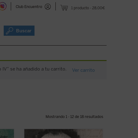
Club Encuentro
1 producto
28,00€
Buscar
o IV” se ha añadido a tu carrito.
Ver carrito
Mostrando 1 - 12 de 18 resultados
235
Franz Jägerstätter, campesino austriaco,