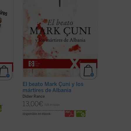
acontecido en Albania... Vuestra
grupos
experiencia de muerte y resurrección --
les decía a los ...
(ver ficha)
El beato Mark Çuni y los
mártires de Albania
Didier Rance
13,00
€
IVA incluido
disponible en ebook: