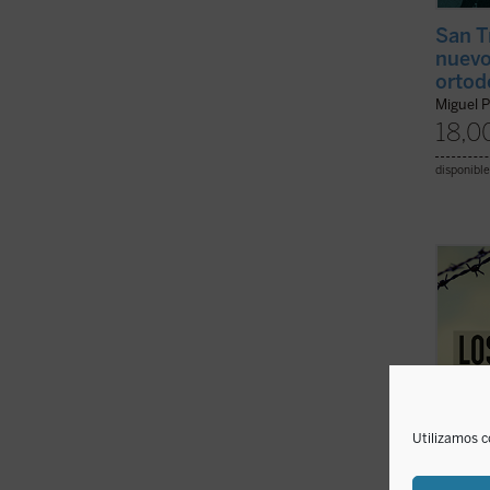
San T
nuevo
ortod
Miguel P
18,0
disponible
El jov
Franci
laicos
de cat
Hitler
testimo
(ver f
Utilizamos c