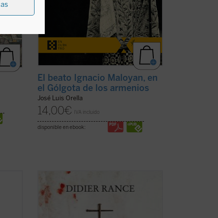
ias
El beato Ignacio Maloyan, en
el Gólgota de los armenios
José Luis Orella
14,00
€
IVA incluido
disponible en ebook:
es de
En la Albania comunista tuvo lugar la
én
mayor persecución de la Iglesia católica
s
en el siglo XX. «Nunca antes había
s
conocido la historia algo como lo