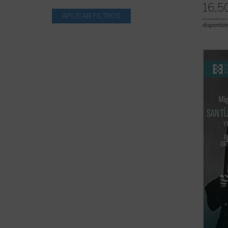
16,5
disponible
Tíjon 
1917, 
mandat
en 192
envene
santo,
...
(ver 