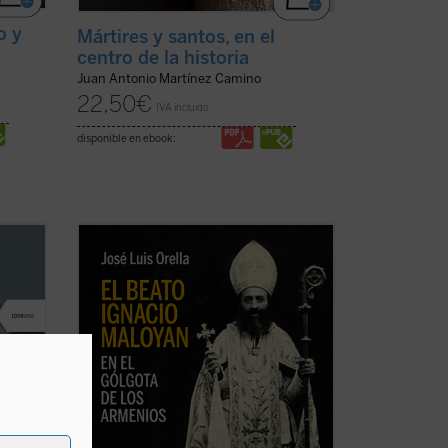
o y
Mártires y santos, en el
centro de la historia
Juan Antonio Martínez Camino
22,50
€
IVA incluido
disponible en ebook:
an
El beato Ignacio Maloyan, arzobispo de
Mardin (Turquía), martirizado en 1915, es
 la
uno de los seis obispos armenios
spués
católicos que fueron víctimas del
genocidio armenio en las primeras
o de la
décadas del siglo XX. Este libro descubre
aquella hermosa y ...
(ver ficha)