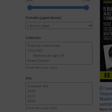
10€
29€
2026, 
de la 
persec
Formato (papel/ebook)
postul
presen
ficha)
Colección
(Puede seleccionar varias)
Año
El be
Vaque
Madri
semin
(Puede seleccionar varias)
María V