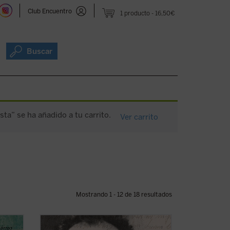
Club Encuentro
1 producto
16,50€
Buscar
ta” se ha añadido a tu carrito.
Ver carrito
Mostrando 1 - 12 de 18 resultados
235
Franz Jägerstätter, campesino austriaco,