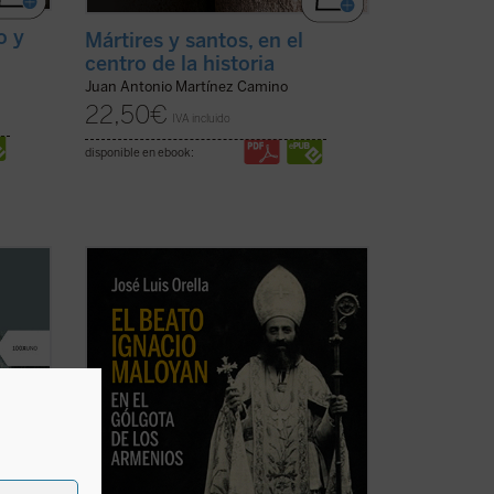
o y
Mártires y santos, en el
centro de la historia
Juan Antonio Martínez Camino
22,50
€
IVA incluido
disponible en ebook:
an
El beato Ignacio Maloyan, arzobispo de
Mardin (Turquía), martirizado en 1915, es
 la
uno de los seis obispos armenios
spués
católicos que fueron víctimas del
genocidio armenio en las primeras
o de la
décadas del siglo XX. Este libro descubre
aquella hermosa y ...
(ver ficha)