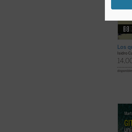
Los q
Isidro C
14,0
disponible
El mar
obispo
Barbas
persec