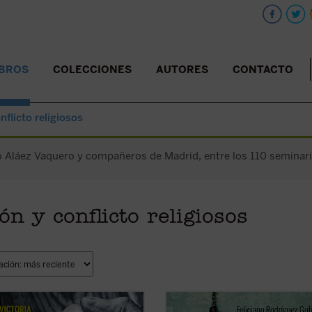
IBROS
COLECCIONES
AUTORES
CONTACTO
nflicto religiosos
o Aláez Vaquero y compañeros de Madrid, entre los 110 seminaris
ón y conflicto religiosos
tificación de estos 11 mártires, en
Este es el primer libro sobre los 4.