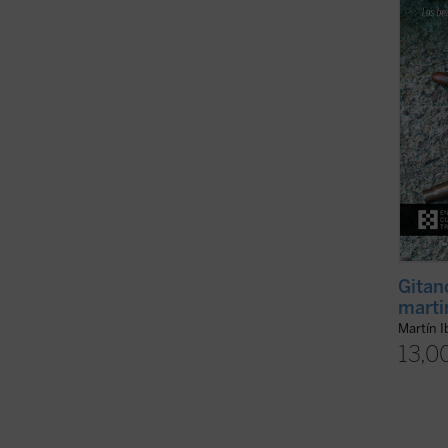
perseg
muerte
este li
Gitan
marti
Martín I
13,0