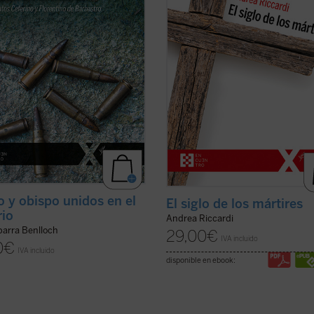
uida era la fe. La vida, pasión y
civiles y mundiales, deportaciones,
 de estos mártires narrada en
aniquilaciones de etnias, clases y 
bro son un ...
(ver ficha)
religiosos o ...
(ver ficha)
o y obispo unidos en el
El siglo de los mártires
rio
Andrea Riccardi
barra Benlloch
29,00
€
IVA incluido
0
€
IVA incluido
disponible en ebook: