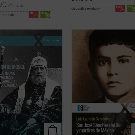
0
€
IVA incluido
disponible en ebook:
 en ebook:
de Moscú fue elegido patriarca en
¿Qué pasó para que muchos católi
en los días de la revolución rusa. Su
alzaran contra el gobierno? ¿Fue
o no duró ni ocho años. Falleció
legítima la guerra de los cristeros?
5, a los sesenta años, casi seguro
autor de este libro, natural del pue
nado. En 1989 fue declarado
joven mártir, no sólo responde a es
 el primero de los nuevos mártires
preguntas con documentos, sino q
ficha)
logra ...
(ver ficha)