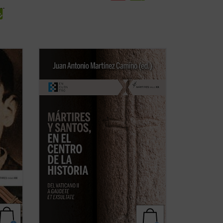
cos se
En este libro se ensaya una historia
hagiocéntrica de la Iglesia, pautada por
 El
los santos y sus misiones, más que por
blo del
papas, obispos y concilios. Es una historia
tas
aún por hacer, pero exigida por la
ue
enseñanza del Vaticano II y de
Gaudete
et ...
(ver ficha)