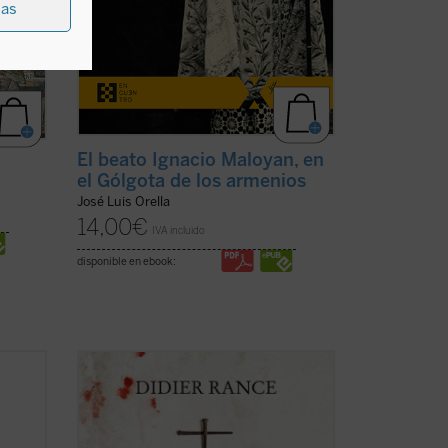
ias
El beato Ignacio Maloyan, en
el Gólgota de los armenios
José Luis Orella
14,00
€
IVA incluido
disponible en ebook:
es de
En la Albania comunista tuvo lugar la
én
mayor persecución de la Iglesia católica
s
en el siglo XX. «Nunca antes había
s
conocido la historia algo como lo