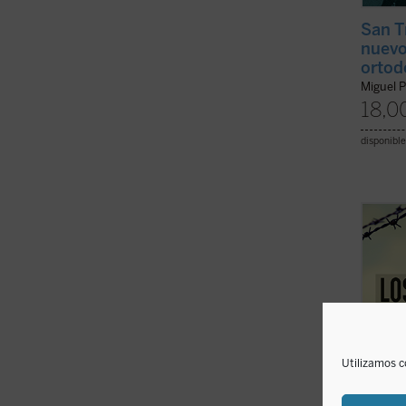
San T
nuevo
ortod
Miguel P
18,0
disponible
El jov
Franci
laicos
de cat
Hitler
testimo
(ver f
Utilizamos c