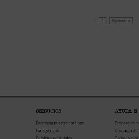
1
2
Siguiente »
SERVICIOS
AYUDA E
Descarga nuestro catálogo
Proceso de 
Foreign rights
Descarga de
Servicios editoriales
Gastos y plaz