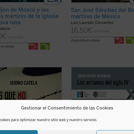
íjon de Moscú y los
San José Sánchez del Rí
s mártires de la Iglesia
mártires de México
oxa rusa
Luis Laureán Cervantes
16,50
€
alacio
IVA incluido
0
€
IVA incluido
disponible en ebook:
 en ebook:
en campesino austriaco, beato
En
Los arrianos del siglo IV
, Newm
sco Jägerstätter, fue uno de los
aborda la génesis, el desarrollo y
 que, en nombre de su conciencia
consecuencias de la herejía arriana,
ólico, no quiso jurar fidelidad a
primera gran crisis de la Iglesia de
. Aquí se narra su vida y su martirio,
de la época de las persecuciones.
nio de luz para la Iglesia y la ...
Aunque la obra se sitúa casi al inici
Gestionar el Consentimiento de las Cookies
icha)
...
(ver ficha)
ookies para optimizar nuestro sitio web y nuestro servicio.