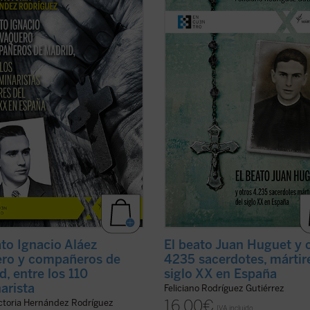
coincide con el noventa aniversario
sacerdotes y seminaristas mártires
explosión sangrienta, en 1936, de la
siglo XX en España. Pequeña, pero
ución del siglo XX en España. La
hermosa y precisa herramienta pa
adora de su Causa de beatificación
conocer una gran historia. Los már
ta aquí una breve pero ...
(ver
del siglo XX son testigos admirable
la causa del ...
(ver ficha)
ato Ignacio Aláez
El beato Juan Huguet y 
ro y compañeros de
4235 sacerdotes, mártir
d, entre los 110
siglo XX en España
arista
Feliciano Rodríguez Gutiérrez
16,00
€
ictoria Hernández Rodríguez
IVA incluido