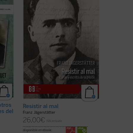
 del
casado, padre de tres niñas y ferviente
católico, fue ejecutado en 1943 por
ra
negarse a servir en el ejército nazi. Se
tires
publican aquí por primera vez en
s de
castellano todos los escritos de
Jägerstätter ...
(ver ficha)
otros
Resistir al mal
es del
Franz Jägerstätter
26,00
€
IVA incluido
disponible en ebook: