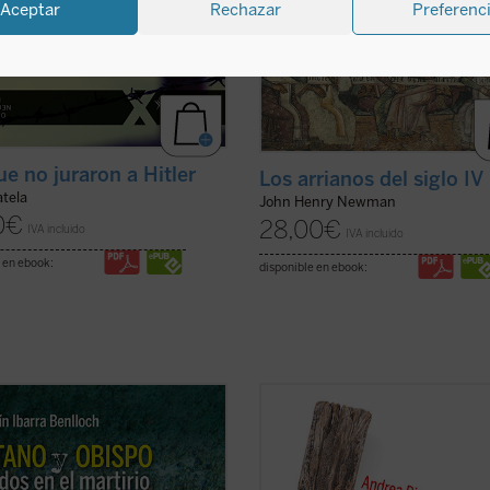
Aceptar
Rechazar
Preferenc
ue no juraron a Hitler
Los arrianos del siglo IV
atela
John Henry Newman
0
€
28,00
€
IVA incluido
IVA incluido
 en ebook:
disponible en ebook:
tirio de un tratante gitano y un
El siglo XX produjo las declaracion
 casi recién nombrado en
los derechos humanos, pero tambi
tro pone de relieve cómo la
centenares de millones de víctima
ución no distinguió personas. La
masacradas en genocidios, guerra