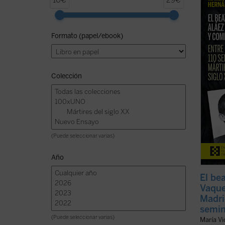
10€
29€
2026, 
de la 
persec
Formato (papel/ebook)
postul
presen
ficha)
Colección
(Puede seleccionar varias)
Año
El be
Vaque
Madri
semin
(Puede seleccionar varias)
María V