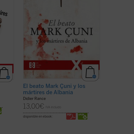
acontecido en Albania... Vuestra
grupos
experiencia de muerte y resurrección --
les decía a los ...
(ver ficha)
El beato Mark Çuni y los
mártires de Albania
Didier Rance
13,00
€
IVA incluido
disponible en ebook: