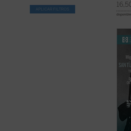
16,5
disponible
Tíjon 
1917, 
mandat
en 192
envene
santo,
...
(ver 