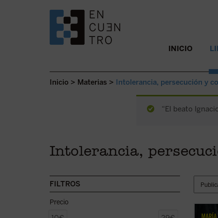
SALTAR AL CONTENIDO.
INICIO
L
Inicio
>
Materias
>
Intolerancia, persecución y co
“El beato Ignaci
Intolerancia, persecuci
FILTROS
Precio
La bea