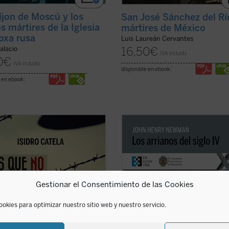
íjon de Moscú y los
San José Sánchez del Rí
s mártires de la Iglesia
mártires de México
oxa rusa
Luis Laureán Cervantes
16,50
€
alacio
IVA incluido
0
€
IVA incluido
disponible en ebook:
 en ebook:
en campesino austriaco, beato
En
Los arrianos del siglo IV
, Newm
sco Jägerstätter, fue uno de los
aborda la génesis, el desarrollo y
 que, en nombre de su conciencia
consecuencias de la herejía arriana,
ólico, no quiso jurar fidelidad a
primera gran crisis de la Iglesia de
. Aquí se narra su vida y su martirio,
de la época de las persecuciones.
nio de luz para la Iglesia y la ...
Aunque la obra se sitúa casi al inici
Gestionar el Consentimiento de las Cookies
icha)
...
(ver ficha)
ookies para optimizar nuestro sitio web y nuestro servicio.