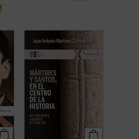
cos se
En este libro se ensaya una historia
hagiocéntrica de la Iglesia, pautada por
 El
los santos y sus misiones, más que por
blo del
papas, obispos y concilios. Es una historia
tas
aún por hacer, pero exigida por la
ue
enseñanza del Vaticano II y de
Gaudete
et ...
(ver ficha)