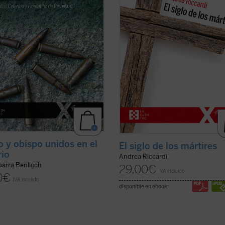
uida era la fe. La vida, pasión y
civiles y mundiales, deportaciones,
 de estos mártires narrada en
aniquilaciones de etnias, clases y 
bro son un ...
(ver ficha)
religiosos o ...
(ver ficha)
o y obispo unidos en el
El siglo de los mártires
rio
Andrea Riccardi
barra Benlloch
29,00
€
IVA incluido
0
€
IVA incluido
disponible en ebook: