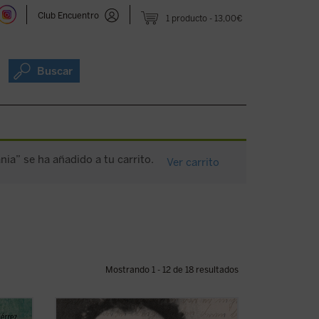
Club Encuentro
1 producto
13,00€
Buscar
nia” se ha añadido a tu carrito.
Ver carrito
Mostrando 1 - 12 de 18 resultados
235
Franz Jägerstätter, campesino austriaco,