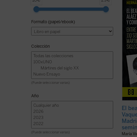
10€
29€
2026, 
de la 
persec
Formato (papel/ebook)
postul
presen
ficha)
Colección
(Puede seleccionar varias)
Año
El be
Vaque
Madri
semin
(Puede seleccionar varias)
María V