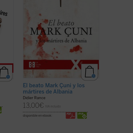
acontecido en Albania... Vuestra
grupos
experiencia de muerte y resurrección --
les decía a los ...
(ver ficha)
El beato Mark Çuni y los
mártires de Albania
Didier Rance
13,00
€
IVA incluido
disponible en ebook: