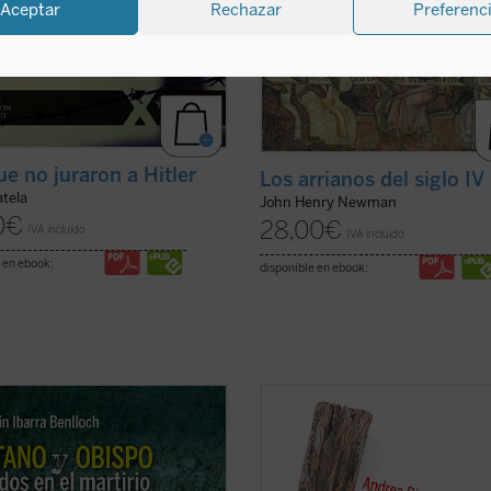
Aceptar
Rechazar
Preferenc
ue no juraron a Hitler
Los arrianos del siglo IV
atela
John Henry Newman
0
€
28,00
€
IVA incluido
IVA incluido
 en ebook:
disponible en ebook:
tirio de un tratante gitano y un
El siglo XX produjo las declaracion
 casi recién nombrado en
los derechos humanos, pero tambi
tro pone de relieve cómo la
centenares de millones de víctima
ución no distinguió personas. La
masacradas en genocidios, guerra