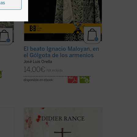
ias
El beato Ignacio Maloyan, en
el Gólgota de los armenios
José Luis Orella
14,00
€
IVA incluido
disponible en ebook:
es de
En la Albania comunista tuvo lugar la
én
mayor persecución de la Iglesia católica
s
en el siglo XX. «Nunca antes había
s
conocido la historia algo como lo