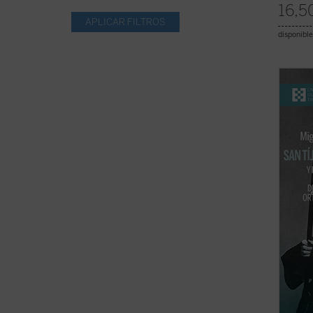
16,5
disponible
Tíjon 
1917, 
mandat
en 192
envene
santo,
...
(ver 