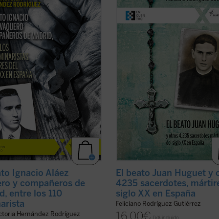
coincide con el noventa aniversario
sacerdotes y seminaristas mártires
explosión sangrienta, en 1936, de la
siglo XX en España. Pequeña, pero
ución del siglo XX en España. La
hermosa y precisa herramienta pa
adora de su Causa de beatificación
conocer una gran historia. Los már
ta aquí una breve pero ...
(ver
del siglo XX son testigos admirable
la causa del ...
(ver ficha)
ato Ignacio Aláez
El beato Juan Huguet y 
ro y compañeros de
4235 sacerdotes, mártir
d, entre los 110
siglo XX en España
arista
Feliciano Rodríguez Gutiérrez
16,00
€
ictoria Hernández Rodríguez
IVA incluido