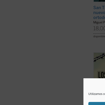
San T
nuevo
ortod
Miguel P
18,0
disponible
El jov
Franci
laicos
de cat
Hitler
testimo
(ver f
Utilizamos c