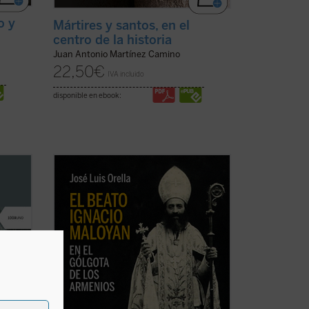
o y
Mártires y santos, en el
centro de la historia
Juan Antonio Martínez Camino
22,50
€
IVA incluido
disponible en ebook:
an
El beato Ignacio Maloyan, arzobispo de
Mardin (Turquía), martirizado en 1915, es
 la
uno de los seis obispos armenios
spués
católicos que fueron víctimas del
genocidio armenio en las primeras
o de la
décadas del siglo XX. Este libro descubre
aquella hermosa y ...
(ver ficha)