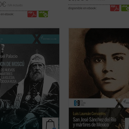
0
€
IVA incluido
disponible en ebook:
 en ebook:
de Moscú fue elegido patriarca en
¿Qué pasó para que muchos católi
en los días de la revolución rusa. Su
alzaran contra el gobierno? ¿Fue
o no duró ni ocho años. Falleció
legítima la guerra de los cristeros?
5, a los sesenta años, casi seguro
autor de este libro, natural del pue
nado. En 1989 fue declarado
joven mártir, no sólo responde a es
 el primero de los nuevos mártires
preguntas con documentos, sino q
ficha)
logra ...
(ver ficha)