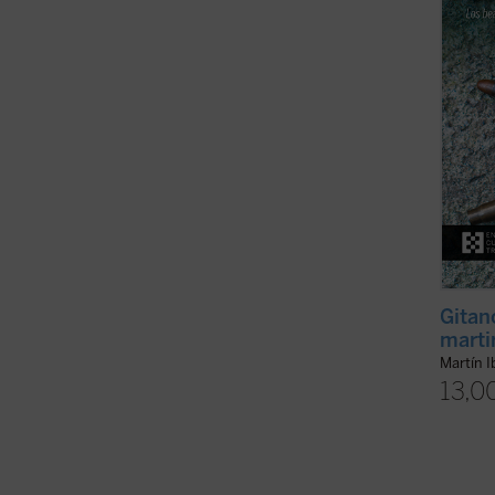
perseg
muerte
este li
Gitan
marti
Martín I
13,0