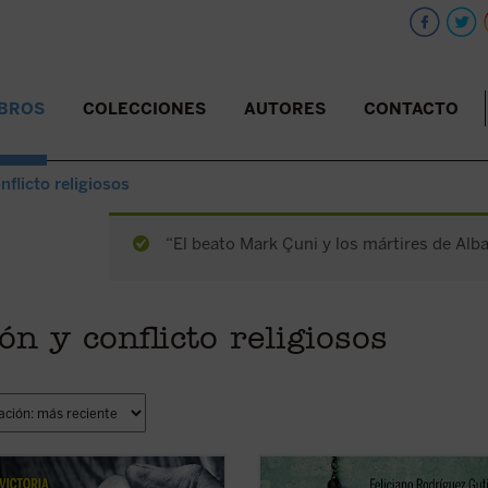
IBROS
COLECCIONES
AUTORES
CONTACTO
nflicto religiosos
“El beato Mark Çuni y los mártires de Alba
ón y conflicto religiosos
tificación de estos 11 mártires, en
Este es el primer libro sobre los 4.