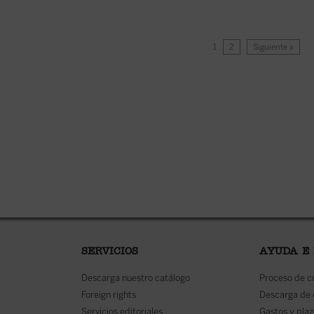
1
2
Siguiente »
SERVICIOS
AYUDA E
Descarga nuestro catálogo
Proceso de 
Foreign rights
Descarga de
Servicios editoriales
Gastos y plaz