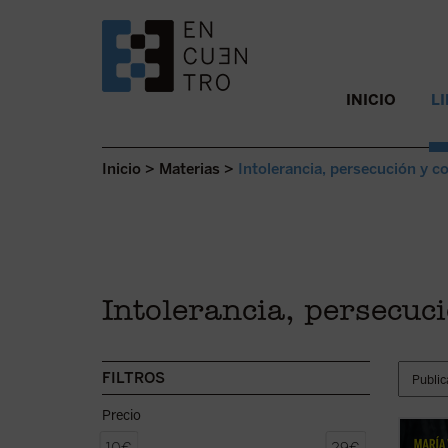
SALTAR AL CONTENIDO.
INICIO
L
Inicio
>
Materias
>
Intolerancia, persecución y co
Intolerancia, persecuci
FILTROS
Precio
La bea