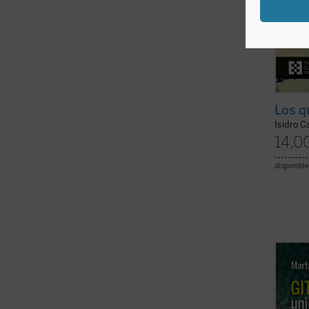
Los q
Isidro C
14,0
disponible
El mar
obispo
Barbas
persec