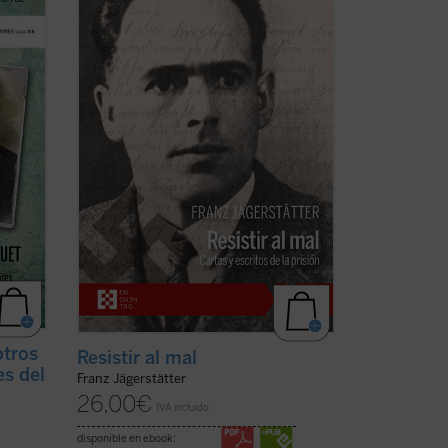
 del
casado, padre de tres niñas y ferviente
católico, fue ejecutado en 1943 por
ra
negarse a servir en el ejército nazi. Se
tires
publican aquí por primera vez en
s de
castellano todos los escritos de
Jägerstätter ...
(ver ficha)
otros
Resistir al mal
es del
Franz Jägerstätter
26,00
€
IVA incluido
disponible en ebook: