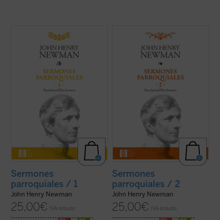
Desde su ordenación como pastor
En estos treinta y dos sermones, John
anglicano hasta su muerte como cardenal
Henry Newman vuelve a poner de
católico, la figura de Newman no deja de
manifiesto su fuerza, frescura y audacia.
sorprender por la coherencia de su
Fuerza en la verdad de su mensaje, que es
trayectoria. En estos
Sermones
el mensaje de Dios; frescura en la palabra,
parroquiales
, un clásico de la espiritualidad
con un lenguaje cercano y familiar que se
cristiana que ...
(ver ficha)
aleja del ...
(ver ficha)
Sermones
Sermones
parroquiales / 1
parroquiales / 2
John Henry Newman
John Henry Newman
25,00
€
25,00
€
IVA incluido
IVA incluido