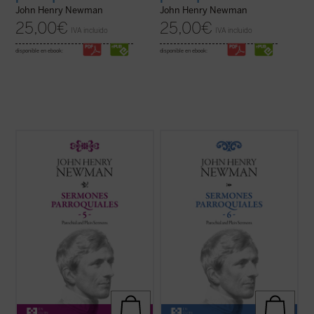
John Henry Newman
John Henry Newman
25,00
€
25,00
€
IVA incluido
IVA incluido
disponible en ebook:
disponible en ebook:
Los veinticuatro sermones de este quinto
Los sermones de esta sexta entrega de los
volumen de los
Sermones parroquiales
Sermones Parroquiales
fueron predicados
fueron predicados en su mayoría en los
a lo largo de seis años, entre 1836 y el
años 1838-1840. Este periodo coincide
decisivo 1841. La impresión es que
plenamente con las primeras experiencias
Newman seleccionó con mucho equilibrio
que acabaron conduciendo a Newman a la
los veinticinco sermones de este volumen.
...
(ver ficha)
...
(ver ficha)