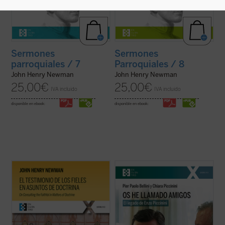
Sermones
Sermones
parroquiales / 7
Parroquiales / 8
John Henry Newman
John Henry Newman
25,00
€
25,00
€
IVA incluido
IVA incluido
disponible en ebook:
disponible en ebook:
El testimonio de los fieles en asuntos de
¿Quién era Enzo Piccinini, el cirujano que
doctrina
es uno de los textos más
murió trágicamente en un accidente de
significativos de John Henry Newman en
coche en mayo de 1999, amigo de Luigi
su etapa católica. Publicado en 1859 en la
Giussani e incansable impulsor de
revista
The Rambler
, aborda una cuestión
numerosas iniciativas religiosas, sociales y
decisiva en la vida de la ...
(ver ficha)
culturales en su región de Emilia Romaña y
...
(ver ficha)