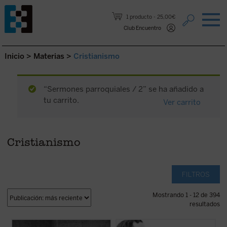
Saltar al contenido.
1 producto
25,00€
Club Encuentro
Inicio
>
Materias
>
Cristianismo
“Sermones parroquiales / 2” se ha añadido a
tu carrito.
Ver carrito
Cristianismo
FILTROS
Mostrando 1 - 12 de 394
resultados