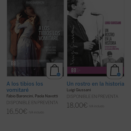
En el surco trazado por el mismo Giussani
En estas conferencias, la voz profética de
en el volumen
Mis lecturas
, este libro reúne
Luigi Giussani es capaz de señalar, incluso
y sintetiza las introducciones a la lectura
en ese momento histórico convulso entre
con las que Baroncini encendía en los
1969 y 1970, un camino de esperanza y
chavales una pasión literaria y también
verdad para el hombre contemporáneo.
Un
comunicaba un método de ...
(ver ficha)
rostro en la historia
es un ...
(ver ficha)
A los tibios los
Un rostro en la historia
vomitaré
Luigi Giussani
Fabio Baroncini, Paola Navotti
DISPONIBLE EN PREVENTA
DISPONIBLE EN PREVENTA
18,00
€
IVA incluido
16,50
€
IVA incluido