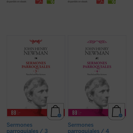
disponible en ebook:
disponible en ebook:
En este tercer volumen de la serie de los
Entre 1835 y 1838, periodo al que
Sermones parroquiales
se incluyen
pertenecen los sermones que
veinticinco sermones predicados en la
encontramos en este cuarto volumen de la
iglesia de Saint Mary's en Oxford. El genio
serie de los Sermones Parroquiales,
humano y cristiano de Newman, que ya era
Newman se halla en plena evolución desde
una autoridad no exenta de polémica en ...
el anglicanismo hacia el catolicismo. Su
(ver ficha)
batalla contra el ...
(ver ficha)
Sermones
Sermones
parroquiales / 3
parroquiales / 4