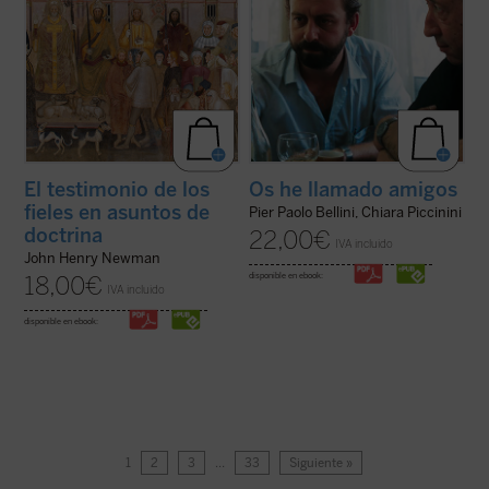
El testimonio de los
Os he llamado amigos
fieles en asuntos de
Pier Paolo Bellini, Chiara Piccinini
doctrina
22,00
€
IVA incluido
John Henry Newman
disponible en ebook:
18,00
€
IVA incluido
disponible en ebook:
1
2
3
…
33
Siguiente »