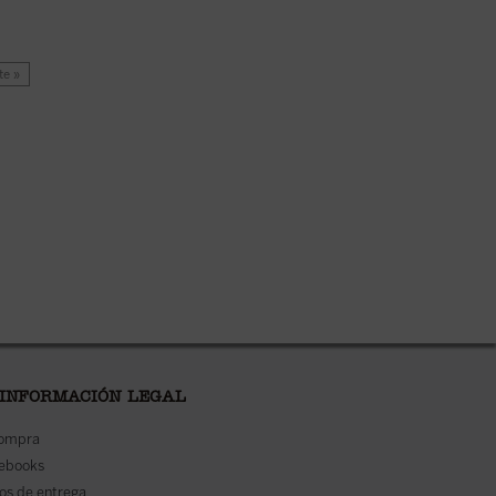
te »
 INFORMACIÓN LEGAL
compra
 ebooks
os de entrega