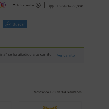
Club Encuentro
1 producto
18,00€
Buscar
ina” se ha añadido a tu carrito.
Ver carrito
Mostrando 1 - 12 de 394 resultados
tica de
Desde su ordenación como pastor