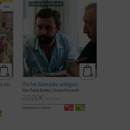
numerosas iniciativas religiosas, sociales
(ver
y culturales en su región de Emilia
Romaña y ...
(ver ficha)
es en
Os he llamado amigos
Pier Paolo Bellini, Chiara Piccinini
22,00
€
IVA incluido
disponible en ebook: