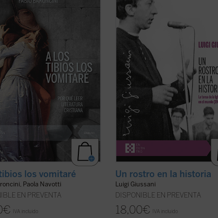
ni en el volumen
Mis lecturas
, este
Luigi Giussani es capaz de señalar,
reúne y sintetiza las introducciones
incluso en ese momento histórico
ectura con las que Baroncini
convulso entre 1969 y 1970, un cam
ía en los chavales una pasión
esperanza y verdad para el hombr
ria y también comunicaba un
contemporáneo.
Un rostro en la hi
 de ...
(ver ficha)
es un ...
(ver ficha)
tibios los vomitaré
Un rostro en la historia
roncini, Paola Navotti
Luigi Giussani
IBLE EN PREVENTA
DISPONIBLE EN PREVENTA
0
€
18,00
€
IVA incluido
IVA incluido