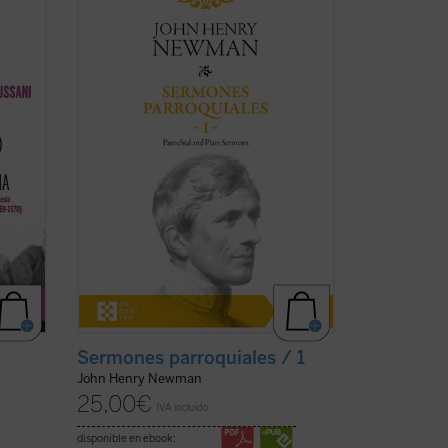
anglicano hasta su muerte como
cardenal católico, la figura de Newman
ino de
no deja de sorprender por la coherencia
e
de su trayectoria. En estos
Sermones
storia
parroquiales
, un clásico de la
espiritualidad cristiana que ...
(ver ficha)
Sermones parroquiales / 1
John Henry Newman
25,00
€
IVA incluido
disponible en ebook: