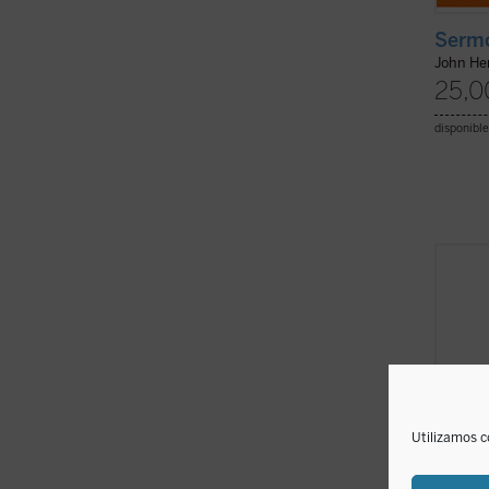
Sermo
John H
25,0
disponible
Los ve
quinto
parroq
mayorí
period
primer
conduc
Utilizamos c