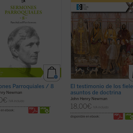
previa a la conversión de Newman
la revista
The Rambler
, aborda una
olicismo, sino que fueron incluidos
cuestión decisiva en la vida de la ...
.
(ver ficha)
ficha)
nes Parroquiales / 8
El testimonio de los fiel
asuntos de doctrina
enry Newman
0
€
John Henry Newman
IVA incluido
18,00
€
IVA incluido
 en ebook:
disponible en ebook: