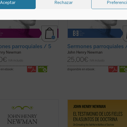
Aceptar
Rechazar
Preferenc
nes parroquiales / 5
Sermones parroquiales 
enry Newman
John Henry Newman
0
€
25,00
€
IVA incluido
IVA incluido
 en ebook:
disponible en ebook:
al que en el tomo anterior, los 18
El testimonio de los fieles en asunt
 reunidos en este último volumen
doctrina
es uno de los textos más
Sermones parroquiales
no
significativos de John Henry Newm
on parte de la primera edición de
su etapa católica. Publicado en 185