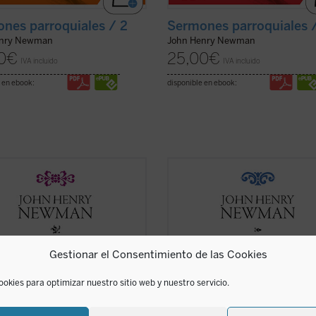
nes parroquiales / 2
Sermones parroquiales 
enry Newman
John Henry Newman
0
€
25,00
€
IVA incluido
IVA incluido
 en ebook:
disponible en ebook:
inticuatro sermones de este
Los sermones de esta sexta entre
 volumen de los
Sermones
los
Sermones Parroquiales
fueron
uiales
fueron predicados en su
predicados a lo largo de seis años,
a en los años 1838-1840. Este
1836 y el decisivo 1841. La impresió
o coincide plenamente con las
que Newman seleccionó con much
as experiencias que acabaron
equilibrio los veinticinco sermones
Gestionar el Consentimiento de las Cookies
iendo a Newman a la ...
(ver ficha)
este volumen. ...
(ver ficha)
ookies para optimizar nuestro sitio web y nuestro servicio.