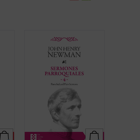
de los
Entre 1835 y 1838, periodo al que
pertenecen los sermones que
 la
encontramos en este cuarto volumen de
l
la serie de los Sermones Parroquiales,
an,
Newman se halla en plena evolución
a de
desde el anglicanismo hacia el
catolicismo. Su batalla contra el ...
(ver
ficha)