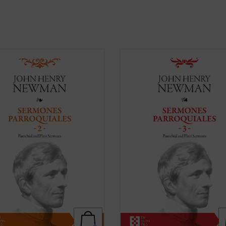
os treinta y dos sermones, John
En este tercer volumen de la serie 
 Newman vuelve a poner de
Sermones parroquiales
se incluyen
esto su fuerza, frescura y audacia.
veinticinco sermones predicados en
 en la verdad de su mensaje, que
iglesia de Saint Mary's en Oxford. E
mensaje de Dios; frescura en la
genio humano y cristiano de Newm
a, con un lenguaje cercano y
que ya era una autoridad no exent
r que se aleja del ...
(ver ficha)
polémica en ...
(ver ficha)