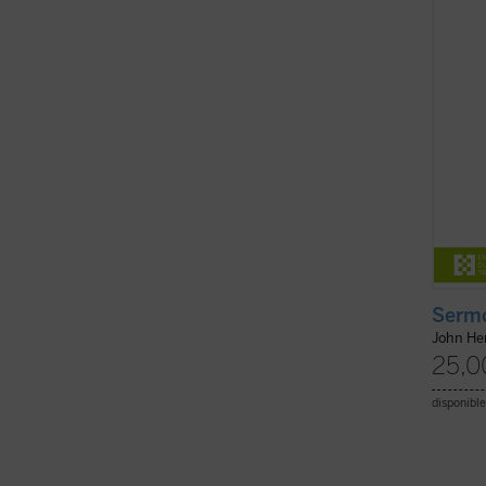
1842, 
al cat
en la ..
Sermo
John H
25,0
disponible