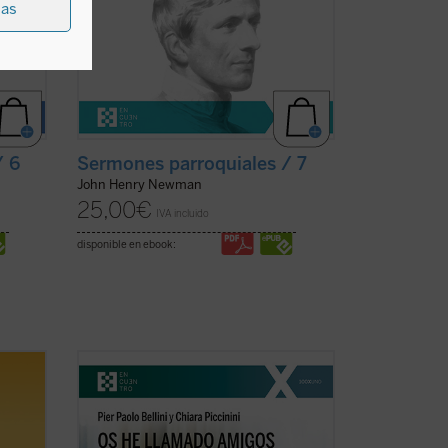
ias
/ 6
Sermones parroquiales / 7
John Henry Newman
25,00
€
IVA incluido
disponible en ebook:
os de
¿Quién era Enzo Piccinini, el cirujano que
murió trágicamente en un accidente de
an en
coche en mayo de 1999, amigo de Luigi
9 en
Giussani e incansable impulsor de