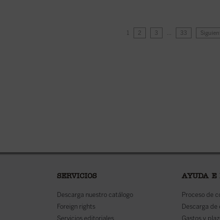
1
2
3
…
33
Siguien
SERVICIOS
AYUDA E
Descarga nuestro catálogo
Proceso de 
Foreign rights
Descarga de
Servicios editoriales
Gastos y plaz