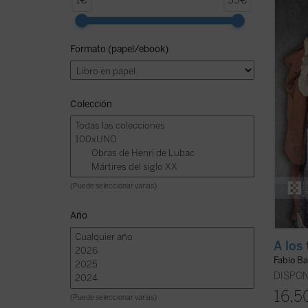
1€
55€
Giussa
libro 
a la l
Formato (papel/ebook)
encend
litera
método
Colección
(Puede seleccionar varias)
Año
A los 
Fabio Ba
DISPON
16,5
(Puede seleccionar varias)