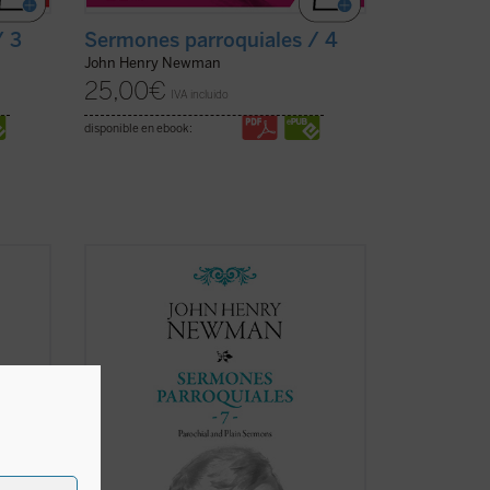
/ 3
Sermones parroquiales / 4
John Henry Newman
25,00
€
IVA incluido
disponible en ebook:
ga de
En 1842, tras la aparición del sexto
volumen, Newman había dado por
 entre
terminada la publicación de la serie de
n es
sus
Sermones parroquiales
. En esos
o
momentos se hallaba inmerso en el
 de
dramático proceso interior que
culminaría con su conversión ...
(ver ficha)