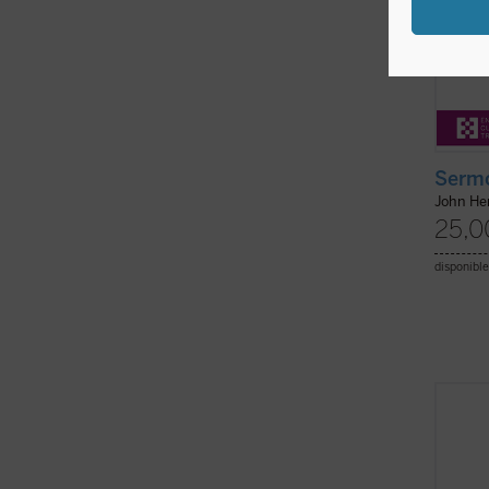
Sermo
John H
25,0
disponible
Al igu
textos
de los
formar