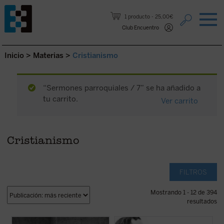
Saltar al contenido.
1 producto
25,00€
Club Encuentro
Inicio
>
Materias
>
Cristianismo
“Sermones parroquiales / 7” se ha añadido a
tu carrito.
Ver carrito
Cristianismo
FILTROS
Mostrando 1 - 12 de 394
resultados