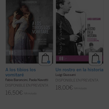
En el surco trazado por el mismo Giussani
En estas conferencias, la voz profética de
en el volumen
Mis lecturas
, este libro reúne
Luigi Giussani es capaz de señalar, incluso
y sintetiza las introducciones a la lectura
en ese momento histórico convulso entre
con las que Baroncini encendía en los
1969 y 1970, un camino de esperanza y
chavales una pasión literaria y también
verdad para el hombre contemporáneo.
Un
comunicaba un método de ...
(ver ficha)
rostro en la historia
es un ...
(ver ficha)
A los tibios los
Un rostro en la historia
vomitaré
Luigi Giussani
Fabio Baroncini, Paola Navotti
DISPONIBLE EN PREVENTA
DISPONIBLE EN PREVENTA
18,00
€
IVA incluido
16,50
€
IVA incluido