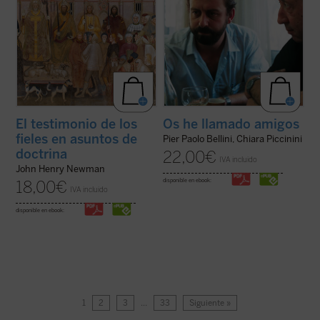
El testimonio de los
Os he llamado amigos
fieles en asuntos de
Pier Paolo Bellini, Chiara Piccinini
doctrina
22,00
€
IVA incluido
John Henry Newman
disponible en ebook:
18,00
€
IVA incluido
disponible en ebook:
1
2
3
…
33
Siguiente »