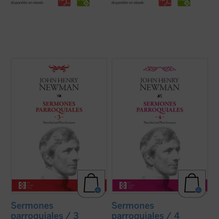
disponible en ebook:
disponible en ebook:
En este tercer volumen de la serie de los
Entre 1835 y 1838, periodo al que
Sermones parroquiales
se incluyen
pertenecen los sermones que
veinticinco sermones predicados en la
encontramos en este cuarto volumen de la
iglesia de Saint Mary's en Oxford. El genio
serie de los Sermones Parroquiales,
humano y cristiano de Newman, que ya era
Newman se halla en plena evolución desde
una autoridad no exenta de polémica en ...
el anglicanismo hacia el catolicismo. Su
(ver ficha)
batalla contra el ...
(ver ficha)
Sermones
Sermones
parroquiales / 3
parroquiales / 4