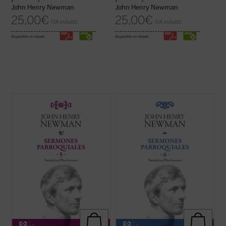
John Henry Newman
John Henry Newman
25,00
€
25,00
€
IVA incluido
IVA incluido
disponible en ebook:
disponible en ebook:
Los veinticuatro sermones de este quinto
Los sermones de esta sexta entrega de los
volumen de los
Sermones parroquiales
Sermones Parroquiales
fueron predicados
fueron predicados en su mayoría en los
a lo largo de seis años, entre 1836 y el
años 1838-1840. Este periodo coincide
decisivo 1841. La impresión es que
plenamente con las primeras experiencias
Newman seleccionó con mucho equilibrio
que acabaron conduciendo a Newman a la
los veinticinco sermones de este volumen.
...
(ver ficha)
...
(ver ficha)