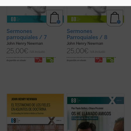
Sermones
Sermones
parroquiales / 7
Parroquiales / 8
John Henry Newman
John Henry Newman
25,00
€
25,00
€
IVA incluido
IVA incluido
disponible en ebook:
disponible en ebook:
El testimonio de los fieles en asuntos de
¿Quién era Enzo Piccinini, el cirujano que
doctrina
es uno de los textos más
murió trágicamente en un accidente de
significativos de John Henry Newman en
coche en mayo de 1999, amigo de Luigi
su etapa católica. Publicado en 1859 en la
Giussani e incansable impulsor de
revista
The Rambler
, aborda una cuestión
numerosas iniciativas religiosas, sociales y
decisiva en la vida de la ...
(ver ficha)
culturales en su región de Emilia Romaña y
...
(ver ficha)