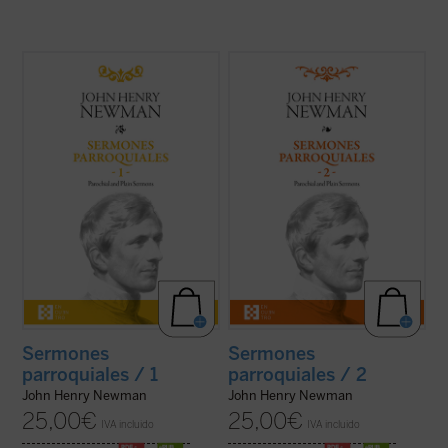
Desde su ordenación como pastor
En estos treinta y dos sermones, John
anglicano hasta su muerte como cardenal
Henry Newman vuelve a poner de
católico, la figura de Newman no deja de
manifiesto su fuerza, frescura y audacia.
sorprender por la coherencia de su
Fuerza en la verdad de su mensaje, que es
trayectoria. En estos
Sermones
el mensaje de Dios; frescura en la palabra,
parroquiales
, un clásico de la espiritualidad
con un lenguaje cercano y familiar que se
cristiana que ...
(ver ficha)
aleja del ...
(ver ficha)
Sermones
Sermones
parroquiales / 1
parroquiales / 2
John Henry Newman
John Henry Newman
25,00
€
25,00
€
IVA incluido
IVA incluido