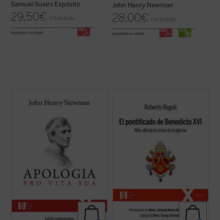
Samuel Sueiro Expósito
John Henry Newman
29,50
€
28,00
€
IVA incluido
IVA incluido
disponible en ebook:
disponible en ebook:
Considerada una obra cumbre de la
Frente a las habituales lecturas parciales,
literatura autobiográfica universal, supuso
El pontificado de Benedicto XVI
ofrece una
para su autor la anhelada oportunidad de
amplia mirada de conjunto sólidamente
defenderse frente a la incomprensión y el
documentada sobre la labor de Joseph
rechazo que había causado en Inglaterra
Ratzinger como papa, a la vez que señala
su conversión al catolicismo. La presente ...
algunas claves interpretativas que ...
(ver
(ver ficha)
ficha)