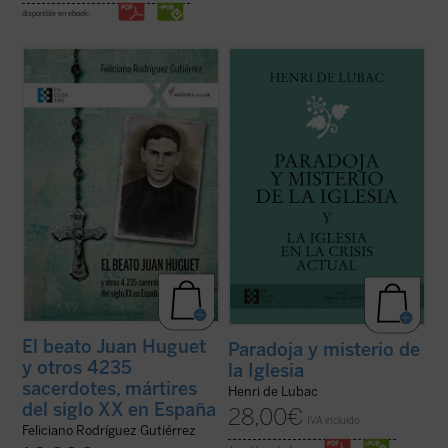
disponible en ebook:
Este es el primer libro sobre los 4.235
¿Qué lugar han de ocupar la Iglesia y los
sacerdotes y seminaristas mártires del
cristianos en la sociedad contemporánea?
siglo XX en España. Pequeña, pero
Este es el tema dominante de los textos de
hermosa y precisa herramienta para
Henri de Lubac reunidos en el presente
conocer una gran historia. Los mártires del
volumen. Frente a una crisis que sacude las
siglo XX son testigos admirables de la
raíces espirituales de Europa, el ...
(ver
causa del ...
(ver ficha)
ficha)
El beato Juan Huguet
Paradoja y misterio de
y otros 4235
la Iglesia
sacerdotes, mártires
Henri de Lubac
del siglo XX en España
28,00
€
IVA incluido
Feliciano Rodríguez Gutiérrez