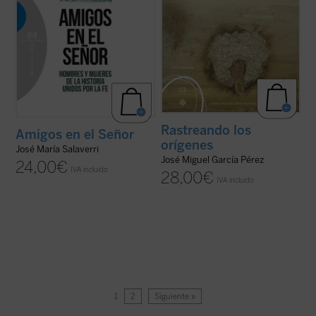
Rastreando los
Amigos en el Señor
orígenes
José María Salaverri
José Miguel García Pérez
24,00
€
IVA incluido
28,00
€
IVA incluido
1
2
Siguiente »