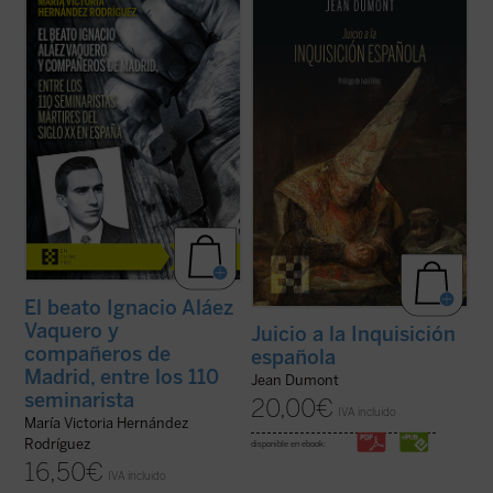
2026, coincide con el noventa aniversario
oscurantismo y la crueldad mayores que
de la explosión sangrienta, en 1936, de la
puedan concebirse. Jean Dumont, el gran
persecución del siglo XX en España. La
hispanista, se propone en
Juicio a la
postuladora de su Causa de beatificación
Inquisición española
dar una oportunidad
presenta aquí una breve pero ...
(ver ficha)
de defensa a la acusada. El resultado ...
(ver
ficha)
El beato Ignacio Aláez
Vaquero y
Juicio a la Inquisición
compañeros de
española
Madrid, entre los 110
Jean Dumont
seminarista
20,00
€
IVA incluido
María Victoria Hernández
Rodríguez
disponible en ebook:
16,50
€
IVA incluido