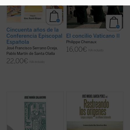
Cincuenta años de la
Conferencia Episcopal
El concilio Vaticano II
Española
Philippe Chenaux
16,00
€
José Francisco Serrano Oceja,
IVA incluido
Pablo Martín de Santa Olalla
22,00
€
IVA incluido
La experiencia de amistad, profundamente
El Nuevo Testamento es testimonio y
arraigada en el ser humano, quedó
anuncio de un hecho sucedido durante el
circunscrita en la antigüedad a la relación
siglo primero de nuestra era en la tierra
entre varones; apenas se mencionan --y
habitada por el pueblo de Israel. Algunos
siempre con sospecha--amistades entre
judíos vieron cumplidas las profecías del
mujeres. Las relaciones de amistad
Antiguo Testamento en este
intersexual ...
(ver ficha)
acontecimiento y ...
(ver ficha)