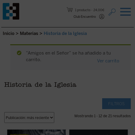
Saltar al contenido.
1 producto
24,00€
Club Encuentro
Inicio
>
Materias
>
Historia de la Iglesia
“Amigos en el Señor” se ha añadido a tu
carrito.
Ver carrito
Historia de la Iglesia
FILTROS
Mostrando 1 - 12 de 21 resultados
La beatificación de estos 11 mártires, en
Mencionando la Inquisición se condensa el