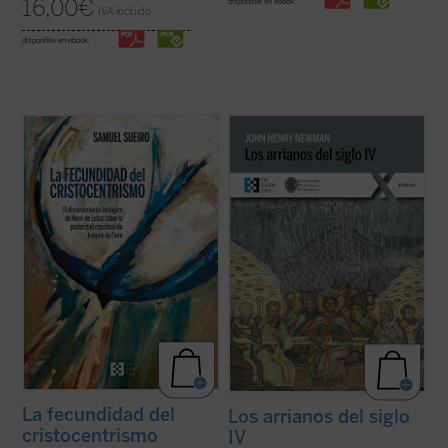
16,00
€
disponible en ebook:
IVA incluido
disponible en ebook:
Antes que una cuestión relativa a la
En
Los arrianos del siglo IV
, Newman
teología de la historia o a la eclesiología, el
aborda la génesis, el desarrollo y
problema dogmático detectado por Henri
consecuencias de la herejía arriana, la
de Lubac en
La posteridad espiritual de
primera gran crisis de la Iglesia después
Joaquín de Fiore
es de orden cristológico y
de la época de las persecuciones. Aunque
trinitario, o mejor, de ...
(ver ficha)
la obra se sitúa casi al inicio de la ...
(ver
ficha)
La fecundidad del
Los arrianos del siglo
cristocentrismo
IV