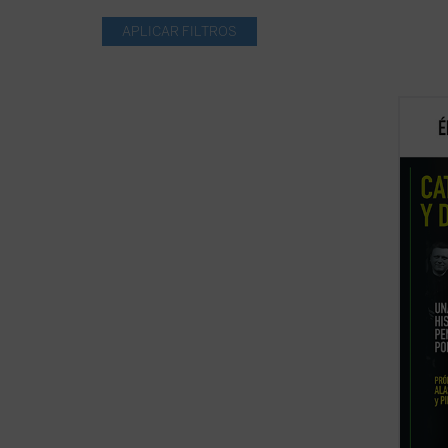
Catoli
evoluc
católi
hasta 
analiz
democr
que no 