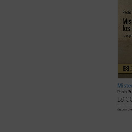
circun
intent
llevan 
Miste
Paolo Pr
18,0
disponible