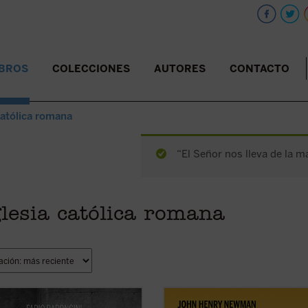
IBROS
COLECCIONES
AUTORES
CONTACTO
católica romana
“El Señor nos lleva de la m
lesia católica romana
surco trazado por el mismo
El testimonio de los fieles en asunt