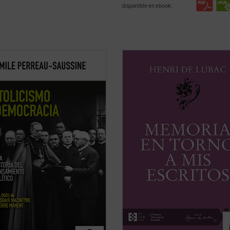
disponible en ebook:
cismo y democracia
recorre la
Este volumen incluye
Memoria sob
ión del pensamiento político
primeros veinte años
y
Memoria e
co desde la Revolución francesa
torno a mis escritos
. Ambas Memor
hoy. Émile Perreau-Saussine
nos permiten conocer la vida y la o
a cómo la Iglesia respondió a la
Henri de Lubac desde su nacimient
acia liberal, un sistema para el
1896 hasta el final de su período mili
...
(ver ficha)
(ver ficha)