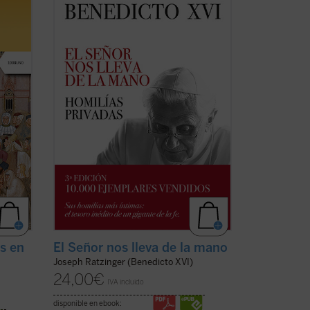
la libertad de espíritu de Joseph
an en
Ratzinger resplandecen plenamente en
9 en
estas páginas, que aúnan la Palabra de
Dios, las referencias a los Padres de la
(ver
Iglesia y la actualidad de la vida del
creyente. ...
(ver ficha)
es en
El Señor nos lleva de la mano
Joseph Ratzinger (Benedicto XVI)
24,00
€
IVA incluido
disponible en ebook: