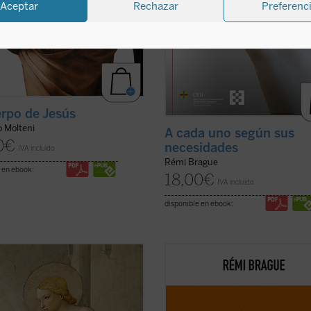
Aceptar
Rechazar
Preferenc
erpo de Jesús
o Molteni
A cada uno según sus
0
€
necesidades
IVA incluido
Rémi Brague
 en ebook:
18,00
€
IVA incluido
disponible en ebook:
Prosperi no pretende en este
El Islam es objeto de interminables
 ofrecer un comentario
controversias y mucha confusión. P
tivo sobre los
Misterios
de Péguy,
¿qué es el Islam? ¿Una forma de
ue se fija un objetivo más
relacionarse con Dios? ¿Una religi