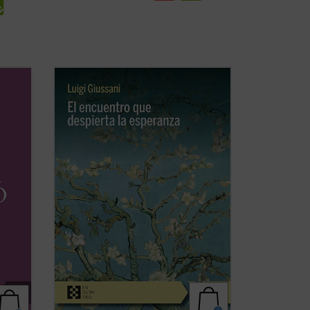
re mis
Estas páginas ofrecen las lecciones, el
n
diálogo en asamblea y la síntesis, hasta
ias
ahora inéditos, de Luigi Giussani con
bra de
jóvenes universitarios de Comunión y
o en
Liberación en 1985. Giussani propone
tar ...
una inversión de perspectiva: las
necesidades ...
(ver ficha)