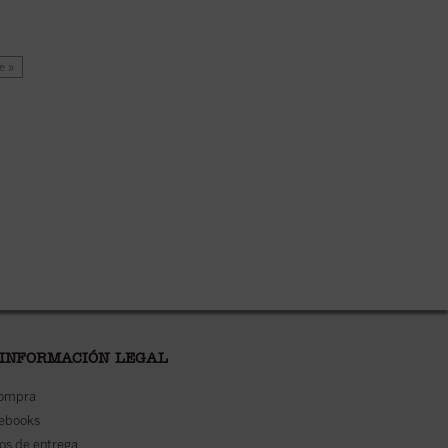
e »
 INFORMACIÓN LEGAL
compra
 ebooks
os de entrega