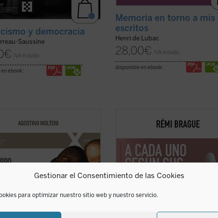
Memoria en torno a mis
escritos
icismo y democracia
Henri de Lubac
erreau-Saussine
28,00
€
0
€
IVA incluido
IVA incluido
disponible en ebook:
 en ebook:
nsayo se adentra en preguntas tan
Este «pequeño tratado» es la
s como profundas: ¿qué significa
continuación de los estudios
sús tuvo un cuerpo como el
emblemáticos de Rémi Brague sobr
ro? ¿Cómo pensó Joseph Ratzinger
concepto de
mundo
. En una sucesi
rpo de Jesús? No como un detalle
breves capítulos expone una teoría
 la fe cristiana, sino como una
Providencia divina en la que Dios 
Gestionar el Consentimiento de las Cookies
ara ...
(ver ficha)
a todos los ...
(ver ficha)
ookies para optimizar nuestro sitio web y nuestro servicio.