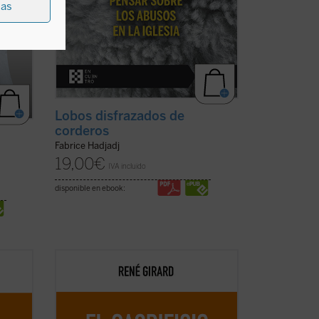
ias
Lobos disfrazados de
corderos
Fabrice Hadjadj
19,00
€
IVA incluido
disponible en ebook:
Esta nueva edición, publicada a modo de
ero,
conmemoración por el centenario del
nacimiento del autor, rescata un texto
ón con
definitivo como piedra angular del