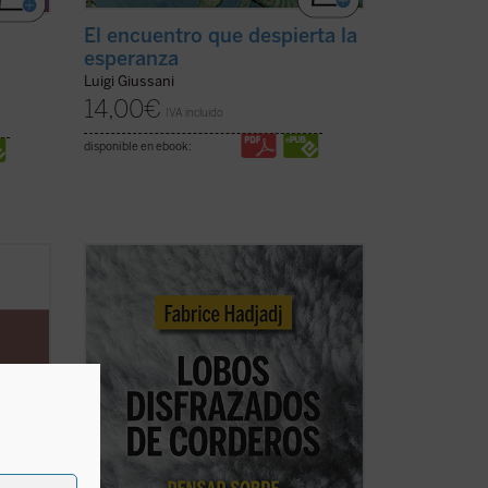
El encuentro que despierta la
esperanza
Luigi Giussani
14,00
€
IVA incluido
disponible en ebook:
Fabrice Hadjadj nos sumerge en las
raíces del mal, donde, según el Evangelio,
e el
«los lobos se disfrazan de corderos».
ón de
Una denuncia de la mentira, la impostura
 de la
y la credulidad. Un alegato a favor de la
provee
fe. Un ensayo vigorizante, ejemplar por
su ...
(ver ficha)