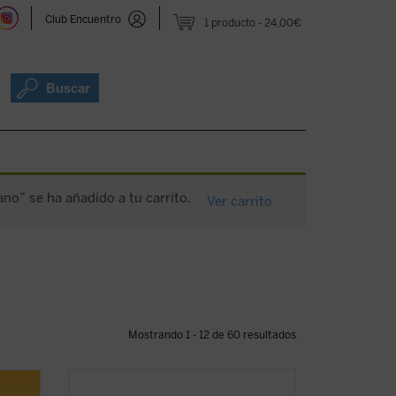
Club Encuentro
1 producto
24,00€
Buscar
ano” se ha añadido a tu carrito.
Ver carrito
Mostrando 1 - 12 de 60 resultados
os de
La riqueza espiritual, el genio teológico y