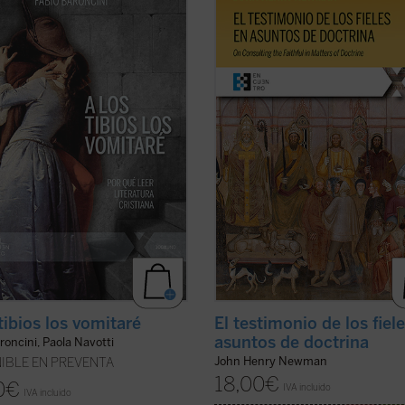
ni en el volumen
Mis lecturas
, este
doctrina
es uno de los textos más
reúne y sintetiza las introducciones
significativos de John Henry Newm
ectura con las que Baroncini
su etapa católica. Publicado en 185
ía en los chavales una pasión
la revista
The Rambler
, aborda una
ria y también comunicaba un
cuestión decisiva en la vida de la ...
 de ...
(ver ficha)
ficha)
tibios los vomitaré
El testimonio de los fiel
asuntos de doctrina
roncini, Paola Navotti
John Henry Newman
IBLE EN PREVENTA
18,00
€
0
€
IVA incluido
IVA incluido