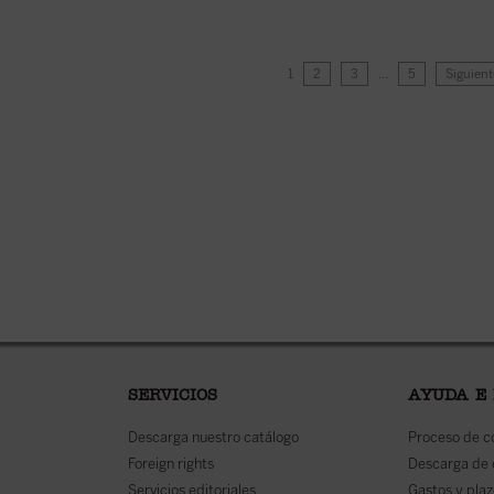
1
2
3
…
5
Siguient
SERVICIOS
AYUDA E
Descarga nuestro catálogo
Proceso de 
Foreign rights
Descarga de
Servicios editoriales
Gastos y plaz