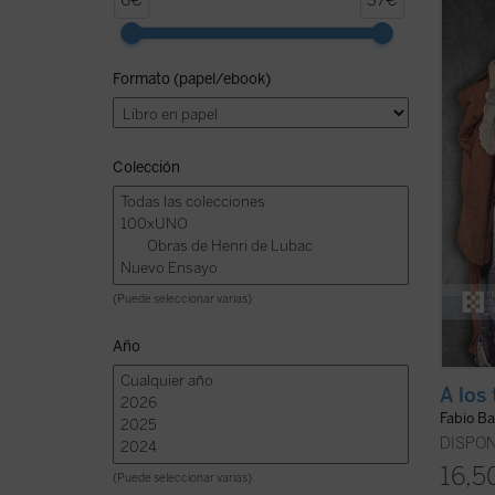
6€
37€
Giussa
libro 
a la l
Formato (papel/ebook)
encend
litera
método
Colección
(Puede seleccionar varias)
Año
A los 
Fabio Ba
DISPON
16,5
(Puede seleccionar varias)