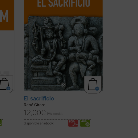
na
edificio girardiano, pues el sacrificio no
obre
es un tema cualquiera de la antropología
o de la ...
(ver ficha)
El sacrificio
René Girard
12,00
€
IVA incluido
disponible en ebook: