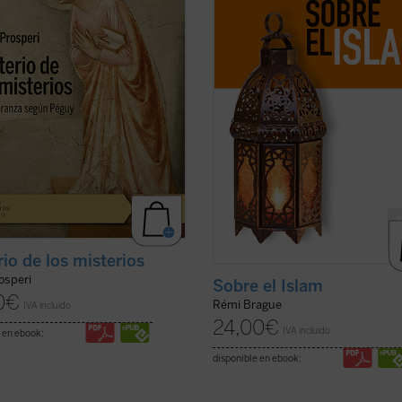
scrito, pero no menos difícil:
sus propios dogmas y normas? ¿U
ar comprender las razones que
civilización? Rémi Brague vuelve s
al autor de este ...
(ver ficha)
estas cuestiones ...
(ver ficha)
rio de los misterios
osperi
Sobre el Islam
0
€
Rémi Brague
IVA incluido
24,00
€
IVA incluido
 en ebook:
disponible en ebook: