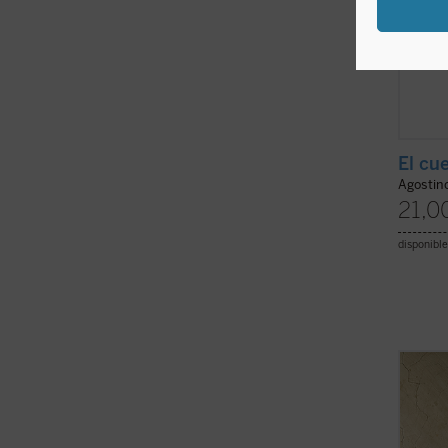
El cu
Agostin
21,0
disponible
Paolo 
ensayo
exhaus
sino q