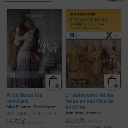
resultados
En el surco trazado por el mismo Giussani
El testimonio de los fieles en asuntos de
en el volumen
Mis lecturas
, este libro reúne
doctrina
es uno de los textos más
y sintetiza las introducciones a la lectura
significativos de John Henry Newman en
con las que Baroncini encendía en los
su etapa católica. Publicado en 1859 en la
chavales una pasión literaria y también
revista
The Rambler
, aborda una cuestión
comunicaba un método de ...
(ver ficha)
decisiva en la vida de la ...
(ver ficha)
A los tibios los
El testimonio de los
vomitaré
fieles en asuntos de
doctrina
Fabio Baroncini, Paola Navotti
John Henry Newman
DISPONIBLE EN PREVENTA
18,00
€
16,50
€
IVA incluido
IVA incluido