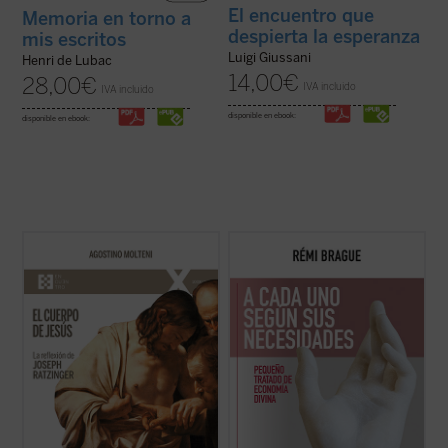
El encuentro que
Memoria en torno a
despierta la esperanza
mis escritos
Luigi Giussani
Henri de Lubac
14,00
€
28,00
€
IVA incluido
IVA incluido
disponible en ebook:
disponible en ebook:
Este ensayo se adentra en preguntas tan
Este «pequeño tratado» es la continuación
simples como profundas: ¿qué significa
de los estudios emblemáticos de Rémi
que Jesús tuvo un cuerpo como el
Brague sobre el concepto de
mundo
. En
nuestro? ¿Cómo pensó Joseph Ratzinger
una sucesión de breves capítulos expone
el cuerpo de Jesús? No como un detalle
una teoría de la Providencia divina en la que
más de la fe cristiana, sino como una clave
Dios provee a todos los ...
(ver ficha)
para ...
(ver ficha)