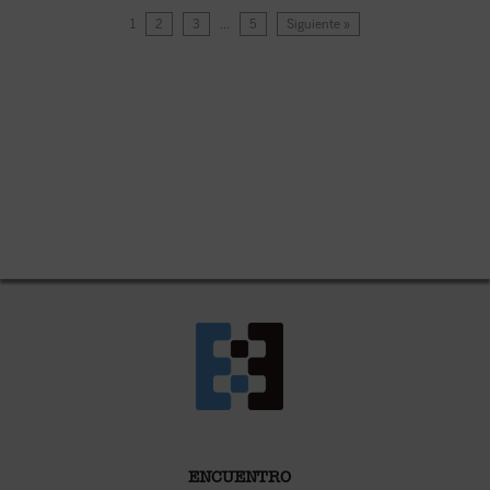
1
2
3
…
5
Siguiente »
ENCUENTRO