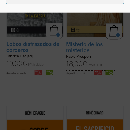
Lobos disfrazados de
Misterio de los
corderos
misterios
Fabrice Hadjadj
Paolo Prosperi
19,00
€
18,00
€
IVA incluido
IVA incluido
disponible en ebook:
disponible en ebook:
El Islam es objeto de interminables
Esta nueva edición, publicada a modo de
controversias y mucha confusión. Pero,
conmemoración por el centenario del
¿qué es el Islam? ¿Una forma de
nacimiento del autor, rescata un texto
relacionarse con Dios? ¿Una religión con
definitivo como piedra angular del edificio
sus propios dogmas y normas? ¿Una
girardiano, pues el sacrificio no es un tema
civilización? Rémi Brague vuelve sobre
cualquiera de la antropología o de la ...
(ver