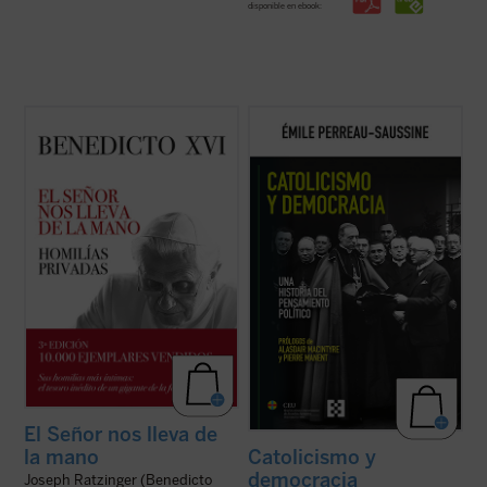
disponible en ebook:
La riqueza espiritual, el genio teológico y la
Catolicismo y democracia
recorre la
libertad de espíritu de Joseph Ratzinger
evolución del pensamiento político católico
resplandecen plenamente en estas
desde la Revolución francesa hasta hoy.
páginas, que aúnan la Palabra de Dios, las
Émile Perreau-Saussine analiza cómo la
referencias a los Padres de la Iglesia y la
Iglesia respondió a la democracia liberal,
actualidad de la vida del creyente. ...
(ver
un sistema para el que no ...
(ver ficha)
ficha)
El Señor nos lleva de
la mano
Catolicismo y
democracia
Joseph Ratzinger (Benedicto