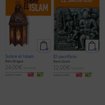
estas cuestiones ...
(ver ficha)
ficha)
Sobre el Islam
El sacrificio
Rémi Brague
René Girard
24,00
€
12,00
€
IVA incluido
IVA incluido
disponible en ebook:
disponible en ebook: