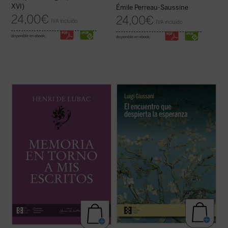
XVI)
Émile Perreau-Saussine
24,00
€
24,00
€
IVA incluido
IVA incluido
disponible en ebook:
disponible en ebook:
Este volumen incluye
Memoria sobre mis
Estas páginas ofrecen las lecciones, el
primeros veinte años
y
Memoria en torno a
diálogo en asamblea y la síntesis, hasta
mis escritos
. Ambas Memorias nos
ahora inéditos, de Luigi Giussani con
permiten conocer la vida y la obra de Henri
jóvenes universitarios de Comunión y
de Lubac desde su nacimiento en 1896
Liberación en 1985. Giussani propone una
hasta el final de su período militar ...
(ver
inversión de perspectiva: las necesidades
ficha)
...
(ver ficha)