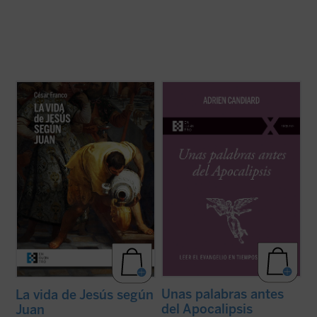
Este ensayo de Mons. César Franco ofrece
Como tantos occidentales nacidos en las
con estilo diáfano y apasionado una
últimas décadas del siglo XX, el dominico
introducción a la vida de Jesús narrada en
Adrien Candiard tenía la percepción de vivir
el evangelio de Juan, que permite al lector
en un mundo firme y tranquilizador que, de
acceder al texto sin complicaciones.
modo casi repentino, se ha hundido en el
Dividido en dos partes, la primera ...
(ver
curso de apenas unos pocos ...
(ver ficha)
ficha)
Unas palabras antes
La vida de Jesús según
del Apocalipsis
Juan