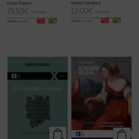
Adrien Candiard
César Franco
12,00
€
19,50
€
IVA incluido
IVA incluido
disponible en ebook:
disponible en ebook:
En este pequeño ensayo, Adrien Candiard,
Los encuentros narrados en el evangelio
joven dominico francés residente en Egipto,
de Juan, descritos y desglosados en este
conduce al lector al encuentro y al
libro con gran maestría, forman pequeños
conocimiento de la libertad cristiana, un
dramas o historias en los que el lector
camino de alianza y amistad con Cristo, y
puede ver retratada su postura personal
no una ruta de cumplimiento de ...
(ver
ante Cristo y juzgar si está en el camino ...
ficha)
(ver ficha)