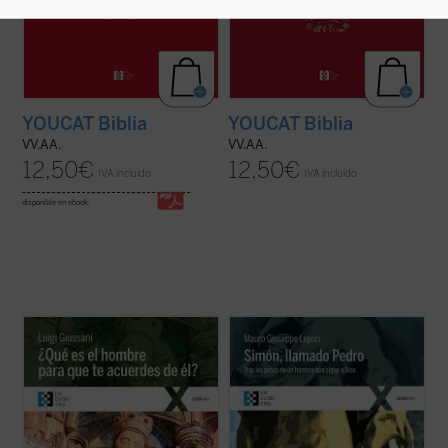
YOUCAT Biblia
YOUCAT Biblia
VV.AA.
VV.AA.
12,50
€
12,50
€
IVA incluido
IVA incluido
disponible en ebook:
El presente libro recoge los comentarios
Simón, llamado Pedro
es una recreación
realizados por don Giussani a una
sencilla, profunda y apasionada de la vida
cuarentena de salmos y textos
de san Pedro desde que conoció a Jesús y,
significativos del Antiguo Testamento, al
dejándolo todo, lo siguió, hasta su último
hilo de la Liturgia. «La lectura de estos
encuentro con él en la orilla del lago. El P.
comentarios de don Giussani a los salmos
Lepori nos ...
(ver ficha)
nos introduce ...
(ver ficha)