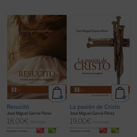
José Miguel García centra la atención
Un análisis atento de los relatos de la
sobre las dificultades o extrañezas
pasión de Cristo que aparecen en los
contenidas en los relatos evangélicos, que
cuatro evangelios canónicos revela
son los testimonios más explícitos acerca
llamativas diferencias, incluso
de lo que aconteció después de la muerte y
contradicciones, entre algunos de los
sepultura de Jesús de Nazaret. El ...
(ver
pasajes narrados en ellos. El autor de este
ficha)
libro ofrece, ...
(ver ficha)
Resucitó
La pasión de Cristo
José Miguel García Pérez
José Miguel García Pérez
18,00
€
19,00
€
IVA incluido
IVA incluido
disponible en ebook:
disponible en ebook: