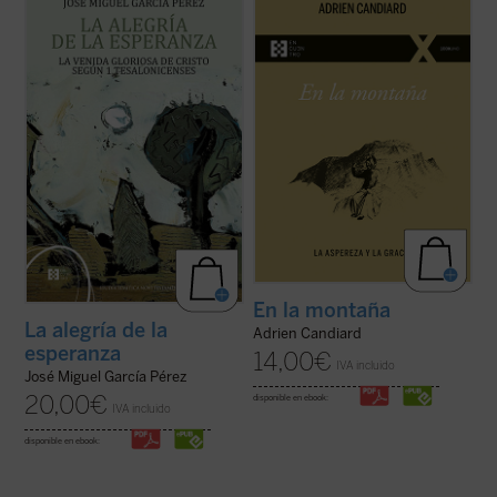
que devuelve a la palabra paulina su
Adrien Candiard nos conduce al corazón
tonalidad originaria, abierta a la plenitud
del Sermón de la Montaña, allí donde Jesús
cristológica, y que constituye una
proclama las Bienaventuranzas y propone
aportación decisiva para comprender la
exigencias que parecen inalcanzables:
esperanza cristiana como fuente de alegría
amar a los enemigos, perdonar ...
(ver
...
(ver ficha)
ficha)
En la montaña
La alegría de la
Adrien Candiard
esperanza
14,00
€
IVA incluido
José Miguel García Pérez
20,00
€
disponible en ebook:
IVA incluido
disponible en ebook: