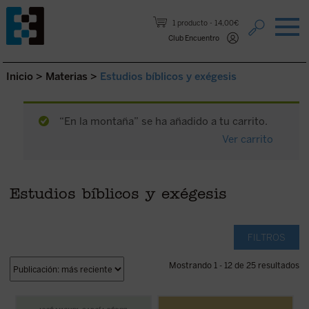
Saltar al contenido.
1 producto
14,00€
Club Encuentro
Inicio
>
Materias
>
Estudios bíblicos y exégesis
“En la montaña” se ha añadido a tu carrito.
Ver carrito
Estudios bíblicos y exégesis
FILTROS
Mostrando 1 - 12 de 25 resultados
El lector encontrará aquí una investigación
En
En la montaña. La aspereza y la gracia
,