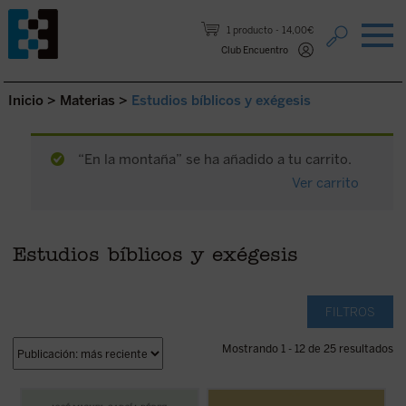
Saltar al contenido.
1 producto
14,00€
Club Encuentro
Inicio
>
Materias
>
Estudios bíblicos y exégesis
“En la montaña” se ha añadido a tu carrito.
Ver carrito
Estudios bíblicos y exégesis
FILTROS
Mostrando 1 - 12 de 25 resultados
El lector encontrará aquí una investigación
En
En la montaña. La aspereza y la gracia
,