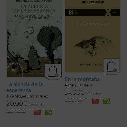
que devuelve a la palabra paulina su
Adrien Candiard nos conduce al corazón
tonalidad originaria, abierta a la plenitud
del Sermón de la Montaña, allí donde Jesús
cristológica, y que constituye una
proclama las Bienaventuranzas y propone
aportación decisiva para comprender la
exigencias que parecen inalcanzables:
esperanza cristiana como fuente de alegría
amar a los enemigos, perdonar ...
(ver
...
(ver ficha)
ficha)
En la montaña
La alegría de la
Adrien Candiard
esperanza
14,00
€
IVA incluido
José Miguel García Pérez
20,00
€
disponible en ebook:
IVA incluido
disponible en ebook: