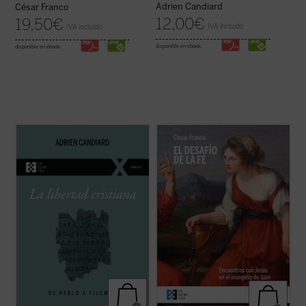
Adrien Candiard
César Franco
12,00
€
19,50
€
IVA incluido
IVA incluido
disponible en ebook:
disponible en ebook:
En este pequeño ensayo, Adrien Candiard,
Los encuentros narrados en el evangelio
joven dominico francés residente en Egipto,
de Juan, descritos y desglosados en este
conduce al lector al encuentro y al
libro con gran maestría, forman pequeños
conocimiento de la libertad cristiana, un
dramas o historias en los que el lector
camino de alianza y amistad con Cristo, y
puede ver retratada su postura personal
no una ruta de cumplimiento de ...
(ver
ante Cristo y juzgar si está en el camino ...
ficha)
(ver ficha)