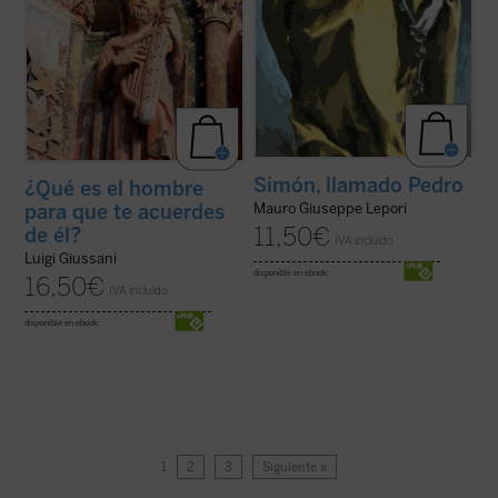
Simón, llamado Pedro
¿Qué es el hombre
para que te acuerdes
Mauro Giuseppe Lepori
11,50
€
de él?
IVA incluido
Luigi Giussani
disponible en ebook:
16,50
€
IVA incluido
disponible en ebook:
1
2
3
Siguiente »