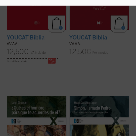
YOUCAT Biblia
YOUCAT Biblia
VV.AA.
VV.AA.
12,50
€
12,50
€
IVA incluido
IVA incluido
disponible en ebook:
El presente libro recoge los comentarios
Simón, llamado Pedro
es una recreación
realizados por don Giussani a una
sencilla, profunda y apasionada de la vida
cuarentena de salmos y textos
de san Pedro desde que conoció a Jesús y,
significativos del Antiguo Testamento, al
dejándolo todo, lo siguió, hasta su último
hilo de la Liturgia. «La lectura de estos
encuentro con él en la orilla del lago. El P.
comentarios de don Giussani a los salmos
Lepori nos ...
(ver ficha)
nos introduce ...
(ver ficha)