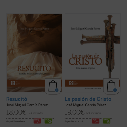
José Miguel García centra la atención
Un análisis atento de los relatos de la
sobre las dificultades o extrañezas
pasión de Cristo que aparecen en los
contenidas en los relatos evangélicos, que
cuatro evangelios canónicos revela
son los testimonios más explícitos acerca
llamativas diferencias, incluso
de lo que aconteció después de la muerte y
contradicciones, entre algunos de los
sepultura de Jesús de Nazaret. El ...
(ver
pasajes narrados en ellos. El autor de este
ficha)
libro ofrece, ...
(ver ficha)
Resucitó
La pasión de Cristo
José Miguel García Pérez
José Miguel García Pérez
18,00
€
19,00
€
IVA incluido
IVA incluido
disponible en ebook:
disponible en ebook: