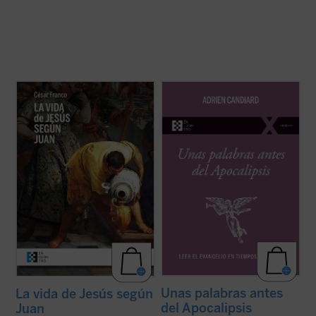
Este ensayo de Mons. César Franco ofrece
Como tantos occidentales nacidos en las
con estilo diáfano y apasionado una
últimas décadas del siglo XX, el dominico
introducción a la vida de Jesús narrada en
Adrien Candiard tenía la percepción de vivir
el evangelio de Juan, que permite al lector
en un mundo firme y tranquilizador que, de
acceder al texto sin complicaciones.
modo casi repentino, se ha hundido en el
Dividido en dos partes, la primera ...
(ver
curso de apenas unos pocos ...
(ver ficha)
ficha)
Unas palabras antes
La vida de Jesús según
del Apocalipsis
Juan