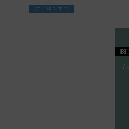
En est
Candia
reside
encuen
libert
amista
cumpli