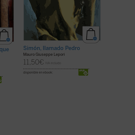
Simón, llamado Pedro
 que
Mauro Giuseppe Lepori
11,50
€
IVA incluido
disponible en ebook: