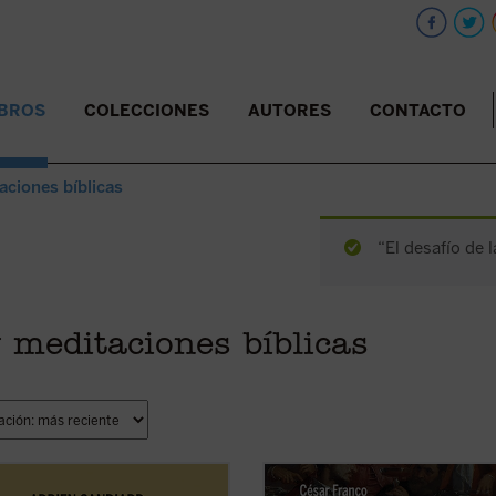
IBROS
COLECCIONES
AUTORES
CONTACTO
aciones bíblicas
“El desafío de l
y meditaciones bíblicas
la montaña. La aspereza y la
Este ensayo de Mons. César Franc