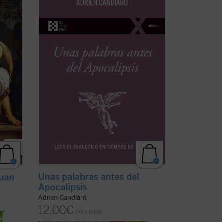
nado
últimas décadas del siglo XX, el dominico
Adrien Candiard tenía la percepción de
ue
vivir en un mundo firme y tranquilizador
in
que, de modo casi repentino, se ha
tes,
hundido en el curso de apenas unos
pocos ...
(ver ficha)
Unas palabras antes del
Juan
Apocalipsis
Adrien Candiard
12,00
€
IVA incluido