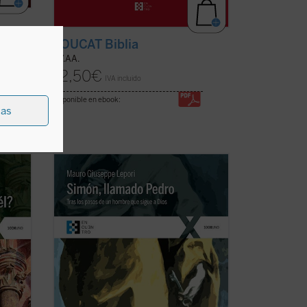
YOUCAT Biblia
VV.AA.
12,50
€
IVA incluido
disponible en ebook:
ias
tarios
Simón, llamado Pedro
es una recreación
sencilla, profunda y apasionada de la vida
de san Pedro desde que conoció a Jesús
to, al
y, dejándolo todo, lo siguió, hasta su
stos
último encuentro con él en la orilla del
lago. El P. Lepori nos ...
(ver ficha)