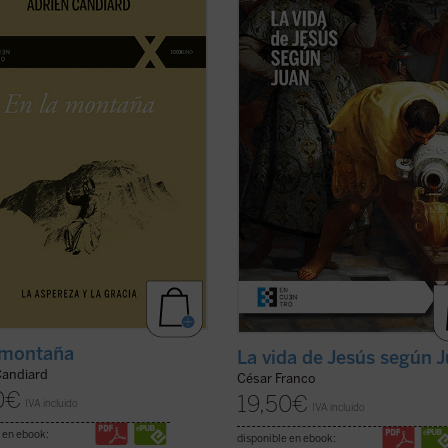
, Adrien Candiard nos conduce al
ofrece con estilo diáfano y apasio
n del Sermón de la Montaña, allí
una introducción a la vida de Jesús
Jesús proclama las
narrada en el evangelio de Juan, q
enturanzas y propone exigencias
permite al lector acceder al texto s
recen inalcanzables: amar a los
complicaciones. Dividido en dos par
os, perdonar ...
(ver ficha)
la primera ...
(ver ficha)
 montaña
La vida de Jesús según 
Candiard
César Franco
0
€
19,50
€
IVA incluido
IVA incluido
 en ebook:
disponible en ebook: