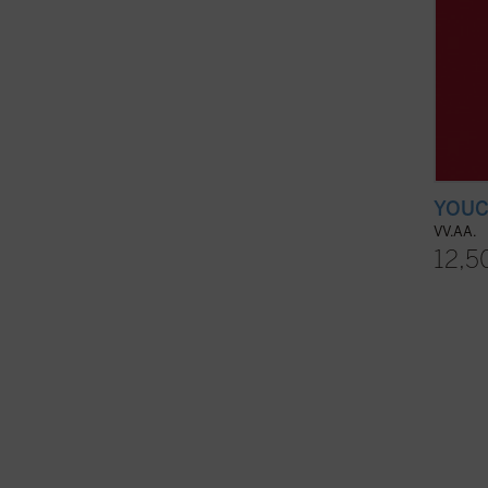
YOUCA
VV.AA.
12,5