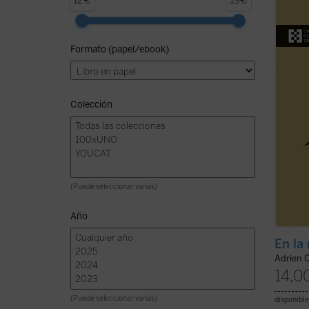
12€
19€
gracia
corazó
donde 
Formato (papel/ebook)
Bienav
que pa
enemig
Colección
(Puede seleccionar varias)
Año
En la
Adrien 
14,0
(Puede seleccionar varias)
disponible