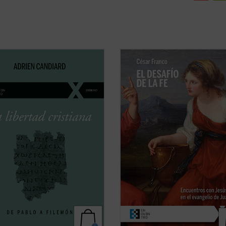
e pequeño ensayo, Adrien
Los encuentros narrados en el eva
rd, joven dominico francés
de Juan, descritos y desglosados e
nte en Egipto, conduce al lector al
libro con gran maestría, forman
tro y al conocimiento de la
pequeños dramas o historias en lo
ad cristiana, un camino de alianza y
el lector puede ver retratada su p
d con Cristo, y no una ruta de
personal ante Cristo y juzgar si est
miento de ...
(ver ficha)
camino ...
(ver ficha)