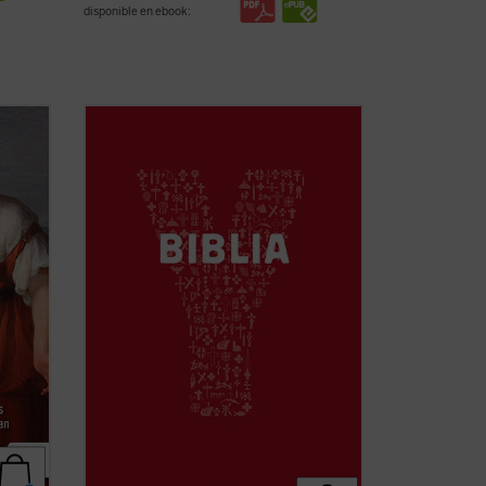
disponible en ebook:
ngelio
YouCat Biblia, la Biblia joven de la Iglesia
n este
católica, está formada por una cuidadosa
selección de textos del Antiguo y del
s que
Nuevo Testamento con la que se
ostura
recorren los momentos más importantes
á en el
de la historia de la salvación.
YouCat Biblia ...
(ver ficha)