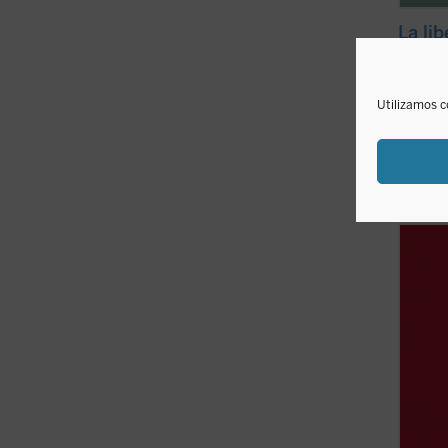
La lib
Adrien 
12,0
Utilizamos c
disponible
YouCat 
católi
selecc
Nuevo 
recor
de la h
YouCat 