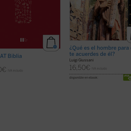
¿Qué es el hombre para
te acuerdes de él?
T Biblia
Luigi Giussani
16,50
€
0
€
IVA incluido
IVA incluido
disponible en ebook: