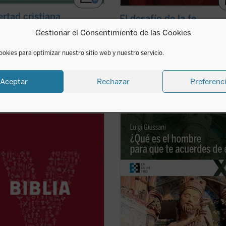
ertad cristiana
El desafío de la fe
Candiard
César Franco
Gestionar el Consentimiento de las Cookies
0
€
19,00
€
IVA incluido
IVA incluido
ookies para optimizar nuestro sitio web y nuestro servicio.
 en ebook:
disponible en ebook:
Aceptar
Rechazar
Preferenc
Biblia, la Biblia joven de la Iglesia
El presente libro recoge los comen
ca, está formada por una cuidadosa
realizados por don Giussani a una
ión de textos del Antiguo y del
cuarentena de salmos y textos
Testamento con la que se
significativos del Antiguo Testamen
ren los momentos más importantes
hilo de la Liturgia. «La lectura de e
istoria de la salvación.
comentarios de don Giussani a los
Biblia ...
(ver ficha)
salmos nos introduce ...
(ver ficha)