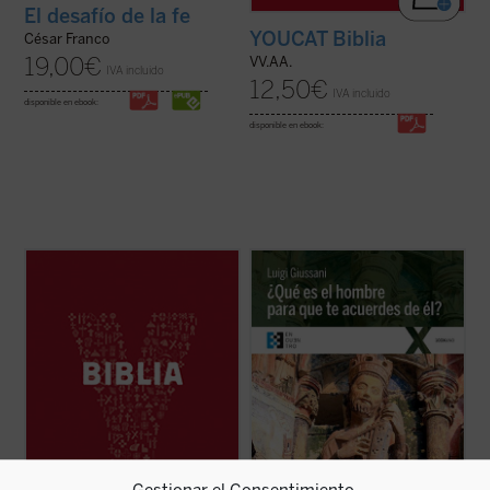
El desafío de la fe
YOUCAT Biblia
César Franco
19,00
€
VV.AA.
IVA incluido
12,50
€
IVA incluido
disponible en ebook:
disponible en ebook:
YouCat Biblia, la Biblia joven de la Iglesia
El presente libro recoge los comentarios
católica, está formada por una cuidadosa
realizados por don Giussani a una
selección de textos del Antiguo y del Nuevo
cuarentena de salmos y textos
Testamento con la que se recorren los
significativos del Antiguo Testamento, al
momentos más importantes de la historia
hilo de la Liturgia. «La lectura de estos
de la salvación.
comentarios de don Giussani a los salmos
YouCat Biblia ...
(ver ficha)
nos introduce ...
(ver ficha)
Gestionar el Consentimiento