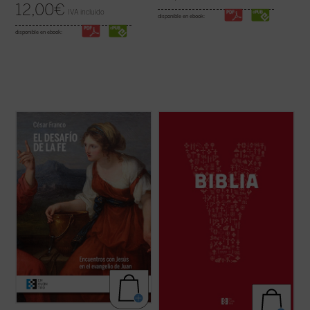
12,00
€
IVA incluido
disponible en ebook:
disponible en ebook:
Los encuentros narrados en el evangelio
YouCat Biblia, la Biblia joven de la Iglesia
de Juan, descritos y desglosados en este
católica, está formada por una cuidadosa
libro con gran maestría, forman pequeños
selección de textos del Antiguo y del Nuevo
dramas o historias en los que el lector
Testamento con la que se recorren los
puede ver retratada su postura personal
momentos más importantes de la historia
ante Cristo y juzgar si está en el camino ...
de la salvación.
(ver ficha)
YouCat Biblia ...
(ver ficha)