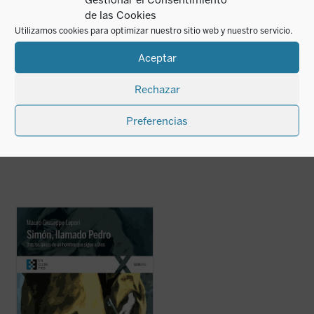
de las Cookies
Utilizamos cookies para optimizar nuestro sitio web y nuestro servicio.
¿Qué es el hombre
Aceptar
para que te acuerdes
YOUCAT Biblia
de él?
VV.AA.
Rechazar
12,50
€
Luigi Giussani
IVA incluido
16,50
€
Preferencias
IVA incluido
disponible en ebook:
Simón, llamado Pedro
es una recreación
sencilla, profunda y apasionada de la vida
de san Pedro desde que conoció a Jesús y,
dejándolo todo, lo siguió, hasta su último
encuentro con él en la orilla del lago. El P.
Lepori nos ...
(ver ficha)