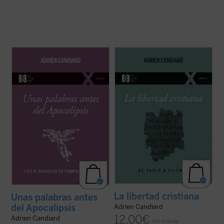
Como tantos occidentales nacidos en las
En este pequeño ensayo, Adrien Candiard,
últimas décadas del siglo XX, el dominico
joven dominico francés residente en Egipto,
Adrien Candiard tenía la percepción de vivir
conduce al lector al encuentro y al
en un mundo firme y tranquilizador que, de
conocimiento de la libertad cristiana, un
modo casi repentino, se ha hundido en el
camino de alianza y amistad con Cristo, y
curso de apenas unos pocos ...
(ver ficha)
no una ruta de cumplimiento de ...
(ver
ficha)
La libertad cristiana
Unas palabras antes
del Apocalipsis
Adrien Candiard
12,00
€
Adrien Candiard
IVA incluido