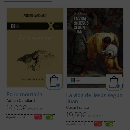
En
En la montaña. La aspereza y la gracia
,
Este ensayo de Mons. César Franco ofrece
Adrien Candiard nos conduce al corazón
con estilo diáfano y apasionado una
del Sermón de la Montaña, allí donde Jesús
introducción a la vida de Jesús narrada en
proclama las Bienaventuranzas y propone
el evangelio de Juan, que permite al lector
exigencias que parecen inalcanzables:
acceder al texto sin complicaciones.
amar a los enemigos, perdonar ...
(ver
Dividido en dos partes, la primera ...
(ver
ficha)
ficha)
En la montaña
La vida de Jesús según
Juan
Adrien Candiard
14,00
€
César Franco
IVA incluido
19,50
€
IVA incluido
disponible en ebook:
disponible en ebook: