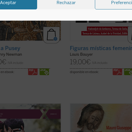
Aceptar
Rechazar
Preferenc
 a Pusey
Figuras místicas femeni
enry Newman
Louis Bouyer
0
€
19,00
€
IVA incluido
IVA incluido
 en ebook:
disponible en ebook:
 persona humana es creada
San José fue llamado a materializa
amente por Dios. Ninguna persona
paternidad de Dios hacia el Hijo
a la existencia por azar o por
encarnado. Una vocación, un camin
dad: en su origen hay un acto
vividos en el silencio, porque tendía