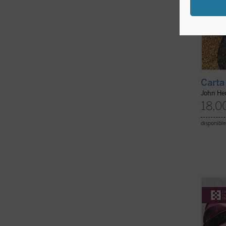
Carta
John H
18,0
disponible
«Cada
direct
viene 
necesi