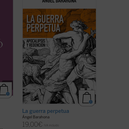
n
ensayo son inquietantes: ¿por qué la
ias
hostilidad guerrera ha sido un hecho
bra de
constatable, permanente a lo largo de la
o en
historia de la humanidad y podemos
tar ...
sospechar que lo seguirá siendo? ¿Por
qué la actividad ...
(ver ficha)
La guerra perpetua
Ángel Barahona
19,00
€
IVA incluido