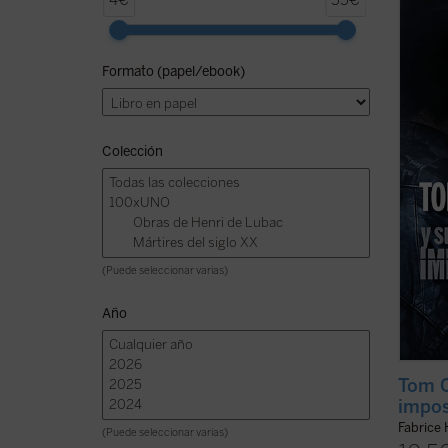
4€
55€
cine. 
símbol
inevit
Formato (papel/ebook)
Por es
tambié
filosof
Colección
(Puede seleccionar varias)
Año
Tom C
impos
Fabrice 
(Puede seleccionar varias)