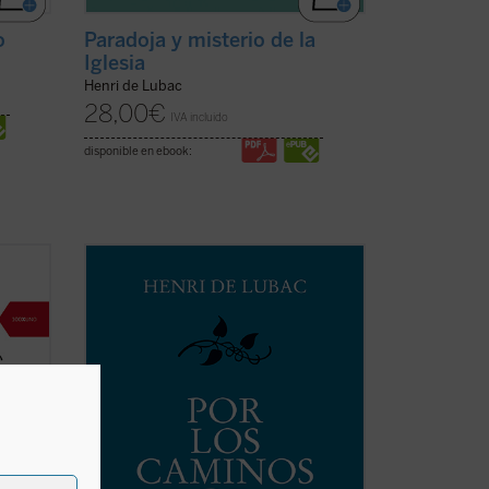
o
Paradoja y misterio de la
Iglesia
Henri de Lubac
28,00
€
IVA incluido
disponible en ebook:
a
En esta obra, uno de los volúmenes más
Ávila,
fascinantes de las
Obras de Henri de
Lubac
, el lector encontrará no solo una
llamada apasionada al rigor y la hondura
que han de caracterizar el quehacer
teológico de todos los tiempos, sino ...
er
(ver ficha)