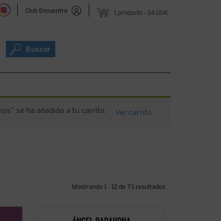
Club Encuentro
1 producto
24,00€
Buscar
os” se ha añadido a tu carrito.
Ver carrito
Mostrando 1 - 12 de 73 resultados
re mis
Las preguntas que surgen en este