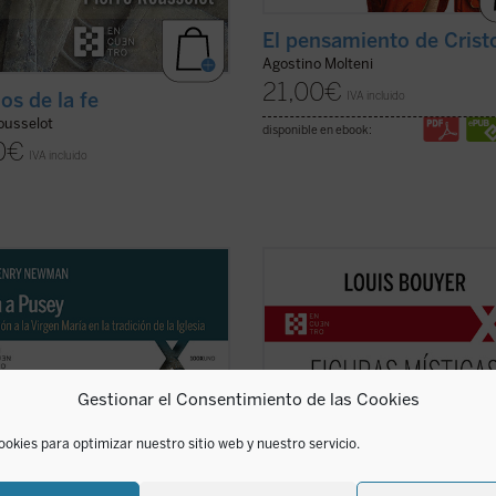
El pensamiento de Crist
Agostino Molteni
21,00
€
os de la fe
IVA incluido
ousselot
disponible en ebook:
0
€
IVA incluido
Henry Newman escribe este
Desde Hadewijch de Amberes hast
nado tratado breve a modo de
Edith Stein, pasando por Teresa de 
esta a
Eirenicon
, un largo volumen
Teresa del Niño Jesús e Isabel de la
o por su amigo Edward Pusey. Aquí
Trinidad: cinco místicas, cinco
to insiste en la legitimidad del
personalidades excepcionales, que
 de María en la teología católica
impulsan un renacimiento interior
Gestionar el Consentimiento de las Cookies
endo ...
(ver ficha)
necesario para la Iglesia tanto ...
(v
ficha)
ookies para optimizar nuestro sitio web y nuestro servicio.