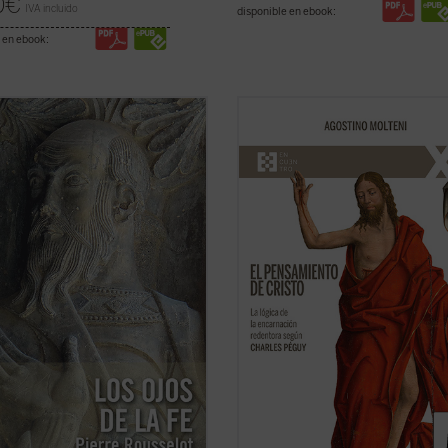
0
€
IVA incluido
disponible en ebook:
 en ebook:
r de su lejanía (1910),
Los ojos de
Hasta ahora los apreciables estudi
ntinúa representando una
sobre la «teología» de Charles Pég
ción teológica muy significativa en
han centrado solamente en alguno
toria moderna de las explicaciones
aspectos específicos de la reflexió
 de la fe cristiana. En medio de la
cristiana, pero no han indagado so
licidad de estas, centradas unas ...
cómo el escritor supo reconocer el
icha)
pensamiento de ...
(ver ficha)