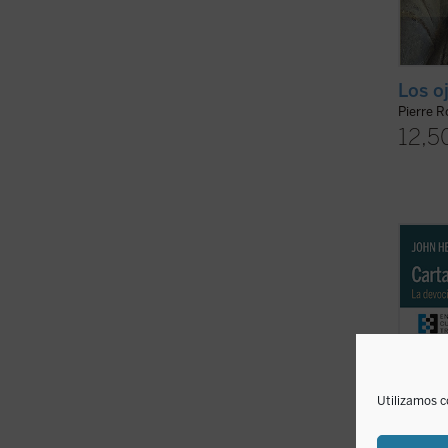
Los oj
Pierre R
12,5
John 
apasio
respu
escrit
el san
puesto
recurri
Utilizamos c