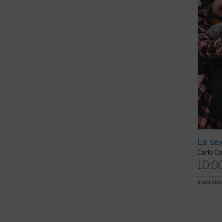
creado
inteli
Antes 
ficha)
La se
Carlo Ca
10,0
disponible