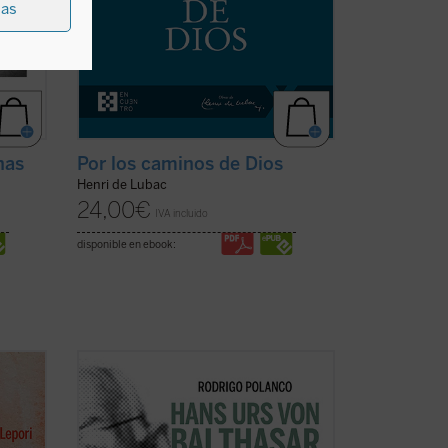
ias
nas
Por los caminos de Dios
Henri de Lubac
24,00
€
IVA incluido
disponible en ebook:
r la
Este segundo volumen está dedicado a
las líneas centrales de la
Trilogía
o,
teológica
, su obra central, escrita entre
 a la
1961 y 1987. Señalada por el propio von