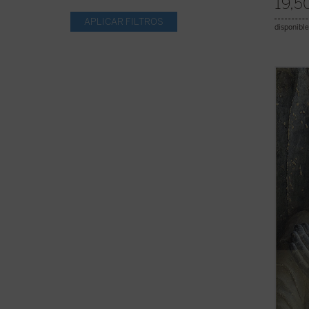
19,5
disponible
A pesa
la fe
co
concep
la his
acerca
multip
(ver f