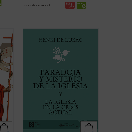
disponible en ebook:
os
¿Qué lugar han de ocupar la Iglesia y los
uy se
cristianos en la sociedad
s
contemporánea? Este es el tema
n
dominante de los textos de Henri de
bre
Lubac reunidos en el presente volumen.
Frente a una crisis que sacude las raíces
espirituales de Europa, el ...
(ver ficha)