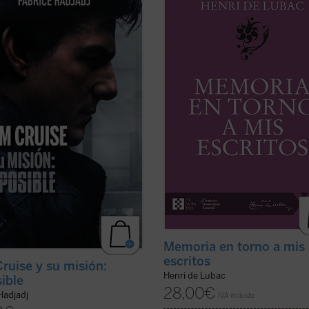
Cuando un actor se convierte en
primeros veinte años
y
Memoria e
o de una generación,
torno a mis escritos
. Ambas Memor
ablemente refleja algo de su época.
nos permiten conocer la vida y la o
o, al hablar de Tom, hablamos
Henri de Lubac desde su nacimient
n de toda la humanidad. Entre
1896 hasta el final de su período mili
ía, teología y ...
(ver ficha)
(ver ficha)
Memoria en torno a mis
escritos
ruise y su misión:
Henri de Lubac
ible
28,00
€
Hadjadj
IVA incluido