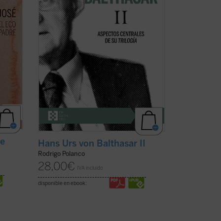
o
Balthasar como «el plan fundamental, la
 Padre
preocupación de una vida», este ...
(ver
ficha)
re
Hans Urs von Balthasar II
Rodrigo Polanco
28,00
€
IVA incluido
disponible en ebook: