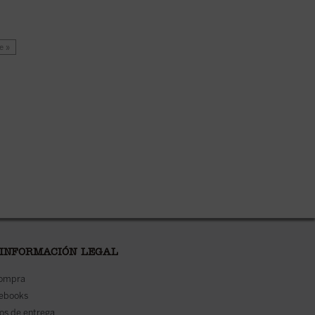
e »
 INFORMACIÓN LEGAL
compra
 ebooks
os de entrega