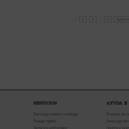
1
2
3
…
7
Siguient
SERVICIOS
AYUDA E
Descarga nuestro catálogo
Proceso de 
Foreign rights
Descarga de
Servicios editoriales
Gastos y plaz