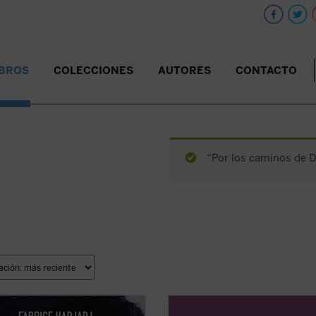
IBROS
COLECCIONES
AUTORES
CONTACTO
“Por los caminos de Di
j mira a Tom Cruise más allá del
Este volumen incluye
Memoria sob