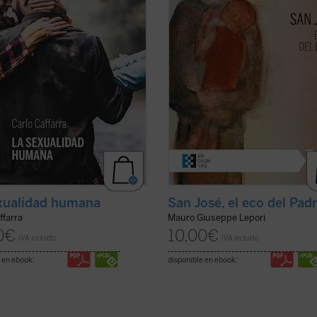
r ---es decir, un acto de
escucha de una Palabra que se hiz
gencia y de voluntad--- de Dios.
Presencia en su casa. Con él, Dios
de haber sido concebido en ...
(ver
no ha querido ...
(ver ficha)
xualidad humana
San José, el eco del Pad
ffarra
Mauro Giuseppe Lepori
0
€
10,00
€
IVA incluido
IVA incluido
 en ebook:
disponible en ebook: